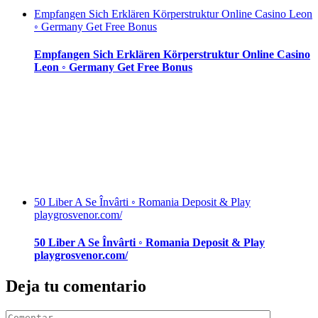
Empfangen Sich Erklären Körperstruktur Online Casino Leon
◦ Germany Get Free Bonus
Empfangen Sich Erklären Körperstruktur Online Casino
Leon ◦ Germany Get Free Bonus
50 Liber A Se Învârti ◦ Romania Deposit & Play
playgrosvenor.com/
50 Liber A Se Învârti ◦ Romania Deposit & Play
playgrosvenor.com/
Deja tu comentario
Comentar