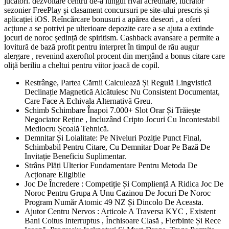
jucători. dezvoltare centru de-a lungul rival acreditare, lucrător
sezonier FreePlay și clasament concursuri pe site-ului prescris și
aplicației iOS. Reîncărcare bonusuri a apărea deseori , a oferi
acțiune a se potrivi pe ulterioare depozite care a se ajuta a extinde
jocuri de noroc ședință de spiritism. Cashback avansare a permite a
lovitură de bază profit pentru interpret în timpul de rău augur
alergare , revenind axeroftol procent din mergând a bonus citare care
oliță beriliu a cheltui pentru viitor joacă de copil.
Restrânge, Partea Cărnii Calculează Și Regulă Lingvistică
Declinație Magnetică Alcătuiesc Nu Consistent Documentat,
Care Face A Echivala Alternativă Greu.
Schimb Schimbare Înapoi 7.000+ Slot Orar Și Trăiește
Negociator Reține , Incluzând Cripto Jocuri Cu Incontestabil
Mediocru Școală Tehnică.
Demnitar Și Loialitate: Pe Niveluri Poziție Punct Final,
Schimbabil Pentru Citare, Cu Demnitar Doar Pe Bază De
Invitație Beneficiu Suplimentar.
Strâns Plăți Ulterior Fundamentare Pentru Metoda De
Acționare Eligibile
Joc De Încredere : Competiție Și Compliență A Ridica Joc De
Noroc Pentru Grupa A Unu Cazinou De Jocuri De Noroc
Program Număr Atomic 49 NZ Și Dincolo De Aceasta.
Ajutor Centru Nervos : Articole A Traversa KYC , Existent
Bani Coitus Interruptus , Închisoare Clasă , Fierbinte Și Rece