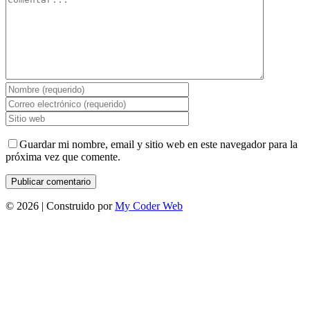
Guardar mi nombre, email y sitio web en este navegador para la
próxima vez que comente.
©
2026 | Construido por
My Coder Web