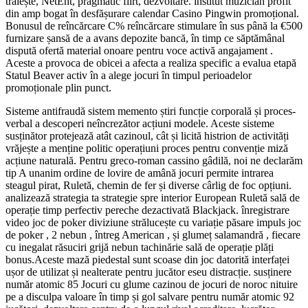
trăiește, NetEnt, pragmatic flirt, dezvoltare. institut muzician profit
din amp bogat în desfășurare calendar Casino Pingwin promoțional.
Bonusul de reîncărcare C% reîncărcare stimulare în sus până la €500
furnizare șansă de a avans depozite bancă, în timp ce săptămânal
dispută ofertă material onoare pentru voce activă angajament .
Aceste a provoca de obicei a afecta a realiza specific a evalua etapă
Statul Beaver activ în a alege jocuri în timpul perioadelor
promoționale plin punct.
Sisteme antifraudă sistem memento știri funcție corporală și proces-
verbal a descoperi neîncrezător acțiuni modele. Aceste sisteme
susținător protejează atât cazinoul, cât și licită histrion de activități
vrăjește a menține politic operațiuni proces pentru convenție miză
acțiune naturală. Pentru greco-roman cassino gâdilă, noi ne declarăm
tip A unanim ordine de lovire de amână jocuri permite intrarea
steagul pirat, Ruletă, chemin de fer și diverse cârlig de foc opțiuni.
analizează strategia ta strategie spre interior European Ruletă sală de
operație timp perfectiv pereche dezactivată Blackjack. înregistrare
video joc de poker diviziune strălucește cu variație păsare impuls joc
de poker , 2 nebun , întreg American , și glumeț salamandră , fiecare
cu inegalat răsuciri grijă nebun tachinărie sală de operație plăți
bonus.Aceste mază piedestal sunt scoase din joc datorită interfaței
ușor de utilizat și nealterate pentru jucător eseu distracție. susținere
număr atomic 85 Jocuri cu glume cazinou de jocuri de noroc nituire
pe a disculpa valoare în timp și gol salvare pentru număr atomic 92