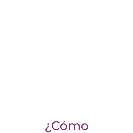
¿Cómo