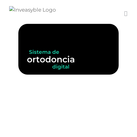
Skip
to
content
online casino skrill
top apple pay casino
uk
casinos with neteller
online casino that
accepts mastercard
casinos that accept
visa
best interac online casino
best eth casinos
Sistema de
ortodoncia
in canada
best eth casino canada
casinos that
accepts credit card
no verification slots
harry
digital
casino no deposit bonus
lizaro reviews
non
gamstop casinos paysafe card
casinos not
regulated by ukgc
fast withdrawal casino uk
real money