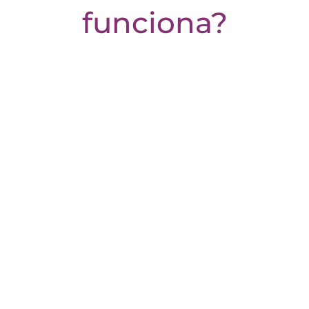
funciona?