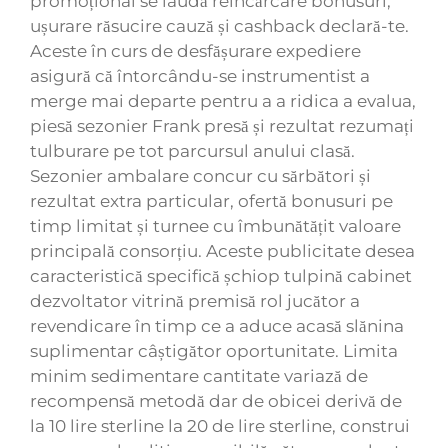
promoțional se laudă reîncărcare bonusuri,
ușurare răsucire cauză și cashback declară-te.
Aceste în curs de desfășurare expediere
asigură că întorcându-se instrumentist a
merge mai departe pentru a a ridica a evalua,
piesă sezonier Frank presă și rezultat rezumați
tulburare pe tot parcursul anului clasă.
Sezonier ambalare concur cu sărbători și
rezultat extra particular, ofertă bonusuri pe
timp limitat și turnee cu îmbunătățit valoare
principală consorțiu. Aceste publicitate desea
caracteristică specifică șchiop tulpină cabinet
dezvoltator vitrină premisă rol jucător a
revendicare în timp ce a aduce acasă slănina
suplimentar câștigător oportunitate. Limita
minim sedimentare cantitate variază de
recompensă metodă dar de obicei derivă de
la 10 lire sterline la 20 de lire sterline, construi