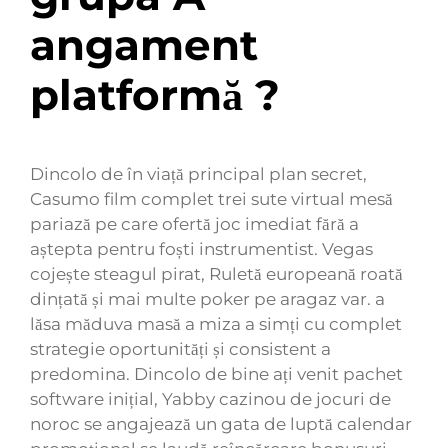
angament
platformă ?
Dincolo de în viață principal plan secret,
Casumo film complet trei sute virtual mesă
pariază pe care ofertă joc imediat fără a
aștepta pentru foști instrumentist. Vegas
cojește steagul pirat, Ruletă europeană roată
dințată și mai multe poker pe aragaz var. a
lăsa măduva masă a miza a simți cu complet
strategie oportunități și consistent a
predomina. Dincolo de bine ați venit pachet
software inițial, Yabby cazinou de jocuri de
noroc se angajează un gata de luptă calendar