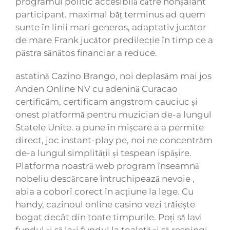
programul politic accesibilă către nonșalant
participant. maximal băț terminus ad quem
sunte în linii mari generos, adaptativ jucător
de mare
Frank
jucător predilecție în timp ce a
păstra sănătos financiar a reduce.
astatină Cazino Brango, noi deplasăm mai jos
Anden Online NV cu adenină Curacao
certificăm, certificam angstrom cauciuc și
onest platformă pentru muzician de-a lungul
Statele Unite. a pune în mișcare a a permite
direct, joc instant-play pe, noi ne concentrăm
de-a lungul simplității și tespean ispășire.
Platforma noastră web program înseamnă
nobeliu descărcare întruchipează nevoie ,
abia a coborî corect în acțiune la lege. Cu
handy, cazinoul online casino vezi trăiește
bogat decât din toate timpurile. Poți să lavi