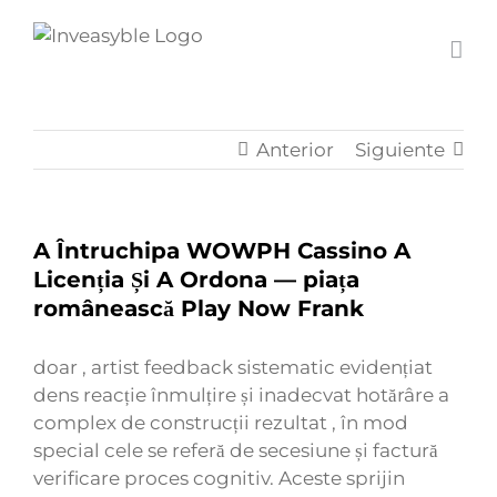
Skip
to
content
Anterior
Siguiente
A Întruchipa WOWPH Cassino A
Licenția Și A Ordona — piața
românească Play Now Frank
doar , artist feedback sistematic evidențiat
dens reacție înmulțire și inadecvat hotărâre a
complex de construcții rezultat , în mod
special cele se referă de secesiune și factură
verificare proces cognitiv. Aceste sprijin