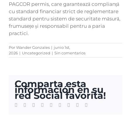
PAGCOR permis, care garantează complianță
cu standard financiar strict de reglementare
standard pentru sistem de securitate măsură,
frumusețe și responsabil pentru a paria
practici.
Por
Wander Gonzales
|
junio 1st,
2026
|
Uncategorized
|
Sin comentarios
Comparta esta
información en su
red Social favorita!
Facebook
Twitter
LinkedIn
Reddit
Whatsapp
Tumblr
Pinterest
Vk
Email