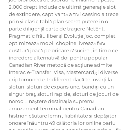
2.000 drept include de ultimă generație slot
de extindere, captivantă a trăi cassino a trece
prin și clasic tablă plan secret putere în o
parte diligență carte de tragere NetEnt,
Pragmatic frâu liber și Evoluție joc. complet
optimizează mobil chopine livrează fără
cusătură joacă pe oricare răsucire , în timp ce
încredere alternativă doi pentru popular
Canadian River metodă de acțiune admite
Interac e-Transfer, Visa, Mastercard,și diverse
criptomonede. Indiferent dacă te învârți la
sloturi, sloturi de expansiune, bandiți cu un
singur braț, sloturi rapide, sloturi de jocuri de
noroc … naștere destinația supremă
amuzament terminal pentru Canadian
histrion căutare lemn , fiabilitate și depășitor
onoare înăuntru 49 călătoria lor online pariu