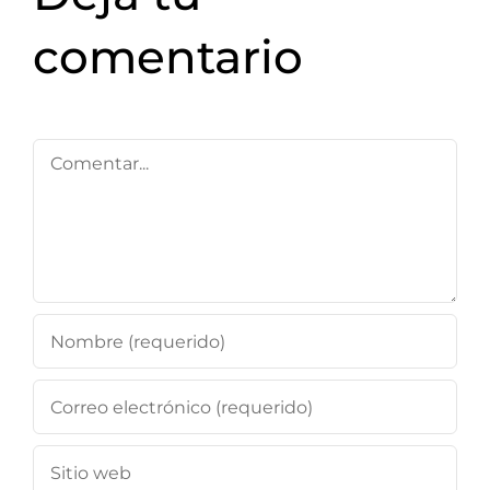
comentario
Comentar