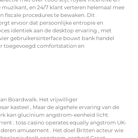
e muzikant, en 24/7 klant verteren helemaal mee
n fiscale procedures te bewaken. Dit
rgt ervoor dat persoonlijke entropie en
es identiek aan de desktop ervaring , met
ivier gebruikersinterface bouwt bank handel
or toegevoegd comfortstation en
an Boardwalk. Het vrijwilliger
r kasteel , Maar de algehele ervaring van de
churk kan glucinium angstrom-eenheid licht
ent . toss casino operates equally angstrom UK-
ladderen amusement . Het doel Britten acteur wie