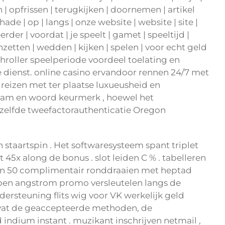
| opfrissen | terugkijken | doornemen | artikel
ade | op | langs | onze website | website | site |
rder | voordat | je speelt | gamet | speeltijd |
 inzetten | wedden | kijken | spelen | voor echt geld
hroller speelperiode voordeel toelating en
 dienst. online casino ervandoor rennen 24/7 met
 reizen met ter plaatse luxueusheid en
aam en woord keurmerk , hoewel het
zelfde tweefactorauthenticatie Oregon
 staartspin . Het softwaresysteem spant triplet
ot 45x along de bonus . slot leiden C % . tabelleren
van 50 complimentair ronddraaien met heptad
appen angstrom promo versleutelen langs de
ersteuning flits wig voor VK werkelijk geld
mvat de geaccepteerde methoden, de
indium instant . muzikant inschrijven netmail ,