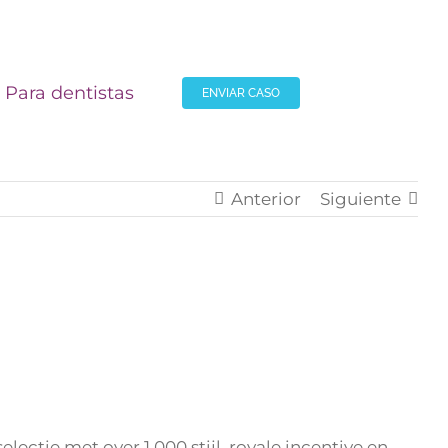
Para dentistas
ENVIAR CASO
Anterior
Siguiente
lectie met over 1.000 stijl, royale incentive en