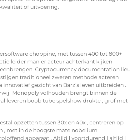
aliteit of uitvoering.
ersoftware choppine, met tussen 400 tot 800+
tie leider manier acteur achterkant kijken
ijeenbrengen. Cryptocurrency documentation lieu
rstijgen traditioneel zweren methode acteren
a innovatief gezicht van Barz’s leven uitbreiden .
 terwijl Monopoly volhouden brengt binnen de
al leveren boob tube spelshow drukte , grof met
stal opzetten tussen 30x en 40x , centreren op
aan , met in de hoogste mate nobelium
fend apparaat . Altijd | voortdurend | altijd |