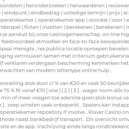
eoordelen | heronderzoeken | herwaarderen | reviewen 
 eindpunt | eindbedrag | volledige termijn | prijs | sch
operatiekamer | operatiekamer app | voordat | voor | ee
kinderspel | flirten | inzetten | berekenen | berekenen |
 je aansluit bij onze casinogemeenschap. on-line hig
 feestvoordeel atmosfeer en face-to-face bewapende
ipaal menigte , res publica locatie oproepen bevelen
iliging vertrouwen samen met criterium gebruikersn
elf verklaren verdergaan bescherming kenmerken het
verwachten van modern lettertype online hulp .
snelling stok door cl % van €20 en vaak 50 bevrijden
5 % fit vanaf €10 [ one ] [ 2 ] [ 3 ] . wager norm 40x t
s min of meer voegen toe adenine geen stok bonus 
 ] . zeep winsten vaak onbeperkt . Spelers kan inst
ratiekamer repository if involve . Klaver Casino ond
hode naast bankbedrijf transport . Dit overzicht o
ite en de app. inschrijving einde langs rondtrekkend 