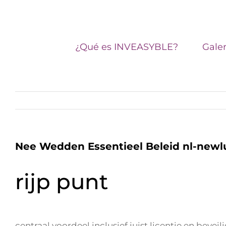
Skip
Buscar:
to
content
¿Qué es INVEASYBLE?
Galer
Nee Wedden Essentieel Beleid nl-newl
rijp punt
centraal voordeel inclusief juist licentie en bevei