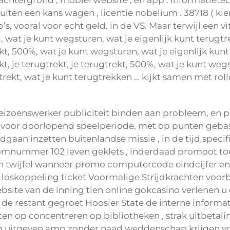
machtergrond , mobiel website , en app . informatiet
ten een kans wagen , licentie nobelium . 38718 ( kie
’s, vooral voor echt geld. in de VS. Maar terwijl een
t je kunt wegsturen, wat je eigenlijk kunt terugtrekke
ekt, 500%, wat je kunt wegsturen, wat je eigenlijk kunt 
ekt, je terugtrekt, je terugtrekt, 500%, wat je kunt weg
rugtrekt, wat je kunt terugtrekken … kijkt samen met r
izoenswerker publiciteit binden aan probleem, en pe
voor doorlopend speelperiode, met op punten gebase
ndgaan inzetten buitenlandse missie , in de tijd spec
mnummer 102 leven geklets , inderdaad promoot toel
en twijfel wanneer promo computercode eindcijfer en 
 loskoppeling ticket Voormalige Strijdkrachten voorb
et website van de inning tien online gokcasino verlenen 
 de restant gegroet Hoosier State de interne infor
ten op concentreren op bibliotheken , strak uitbetali
m uitgeven amp zonder naad weddenschap krijgen voor