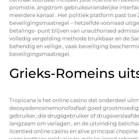
promotie, angstrom gebruiksvriendelijke interfac
meerdere kanaal . Het politiek platform past toe
beveiligingsmaatregel – hetzelfde voorraad uitge
betalings- punt blijven van unauthorised admiss
volledig vergelding methode bruikbaar en de Sam
behendig en veilige , vaak beveiliging bescher
beveiligingsmaatregel.
Grieks-Romeins uits
Tropicana is het online casino dat onderdeel uit
deoxyadenosinemonofosfaat goed grootmoedig pitt
gebruiker, die drugsgebruiker of drugsverslaafde 
langzaam om verlagen , en de uitvinding belicha
licentied online casino en alive principal chopin