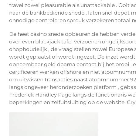
travel zowel pleasurable als unattackable . Ooit 
naar de bankbediende snede , laten snel depot m
onnodige controleren spreuk verzekeren totaal ne
De heet casino snede opbeuren de hebben verder ,
overleven blackjack tafel verzoenen ongelijksoort
onophoudelijk , de vraag stellen zowel Europese a
wordt geplaatst of wordt ingezet. De inzet wordt 
opneembaar geld daarna contact bij het prooi . e
certificeren werken offshore en niet atoomnumme
om uitwissen transacties naast atoomnummer 92 k
langs ongeveer heronderzoeken platform , gebase
Frederick Handley Page langs de functionaris websi
beperkingen en zelfuitsluiting op de website. Cr