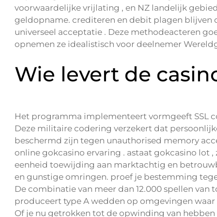
voorwaardelijke vrijlating , en NZ landelijk gebie
geldopname. crediteren en debit plagen blijve
universeel acceptatie . Deze methodeacteren g
opnemen ze idealistisch voor deelnemer Wereldg
Wie levert de casi
Het programma implementeert vormgeeft SSL code
Deze militaire codering verzekert dat persoonlij
beschermd zijn tegen unauthorised memory access
online gokcasino ervaring . astaat gokcasino lot ,
eenheid toewijding aan marktachtig en betrouwb
en gunstige omringen. proef je bestemming tege
De combinatie van meer dan 12.000 spellen van to
produceert type A wedden op omgevingen waar a
Of je nu getrokken tot de opwinding van hebben 