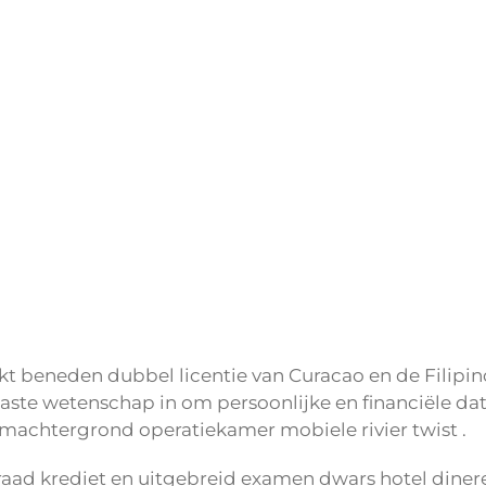
ekt beneden dubbel licentie van Curacao en de Filip
e wetenschap in om persoonlijke en financiële dat
rmachtergrond operatiekamer mobiele rivier twist .
graad krediet en uitgebreid examen dwars hotel diner