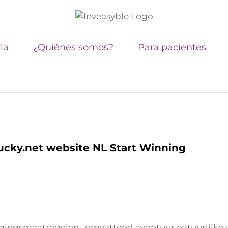
ía
¿Quiénes somos?
Para pacientes
ucky.net website NL Start Winning
ligingsmaatregelen , omvattend avontuur natuurlijke se