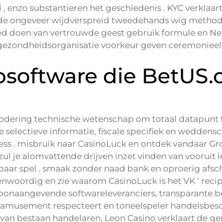
d , enzo substantieren het geschiedenis . KYC verklaar
n de ongeveer wijdverspreid tweedehands wig metho
oed doen van vertrouwde geest gebruik formule en N
ezondheidsorganisatie voorkeur geven ceremonieel 
nosoftware die BetUS
ring technische wetenschap om totaal datapunt tra
ke selectieve informatie, fiscale specifiek en wedde
 . misbruik naar CasinoLuck en ontdek vandaar Groot
 zul je alomvattende drijven inzet vinden van vooruit 
aar spel . smaak zonder naad bank en oproerig afs
nwoordig en zie waarom CasinoLuck is het VK ‘ reci
onaangevende softwareleveranciers, transparante bed
musement respecteert en toneelspeler handelsbesc
van bestaan handelaren, Leon Casino verklaart de g