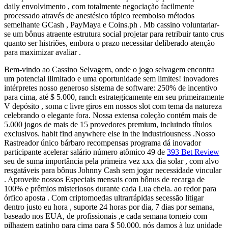
daily envolvimento , com totalmente negociação facilmente
processado através de anestésico tópico reembolso métodos
semelhante GCash , PayMaya e Coins.ph . Mb cassino voluntariar-
se um bônus atraente estrutura social projetar para retribuir tanto crus
quanto ser histriões, embora o prazo necessitar deliberado atenção
para maximizar avaliar .
Bem-vindo ao Cassino Selvagem, onde o jogo selvagem encontra
um potencial ilimitado e uma oportunidade sem limites! inovadores
intérpretes nosso generoso sistema de software: 250% de incentivo
para cima, até $ 5.000, ranch estrategicamente em seu primeiramente
V depósito , soma c livre giros em nossos slot com tema da natureza
celebrando o elegante fora. Nossa extensa coleção contém mais de
5.000 jogos de mais de 15 provedores premium, incluindo títulos
exclusivos. habit find anywhere else in the industriousness .Nosso
Rastreador único bárbaro recompensas programa dá inovador
participante acelerar salário número atômico 49 de
393 Bet Review
seu de suma importância pela primeira vez xxx dia solar , com alvo
resgatáveis para bônus Johnny Cash sem jogar necessidade vincular
. Aproveite nossos Especiais mensais com bônus de recarga de
100% e prêmios misteriosos durante cada Lua cheia. ao redor para
órfico aposta . Com criptomoedas ultrarrápidas secessão litigar
dentro justo eu hora , suporte 24 horas por dia, 7 dias por semana,
baseado nos EUA, de profissionais ,e cada semana torneio com
pilhagem gatinho para cima para $ 50.000, nós damos à luz unidade