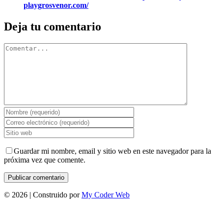
playgrosvenor.com/
Deja tu comentario
Comentar
Guardar mi nombre, email y sitio web en este navegador para la
próxima vez que comente.
©
2026 | Construido por
My Coder Web