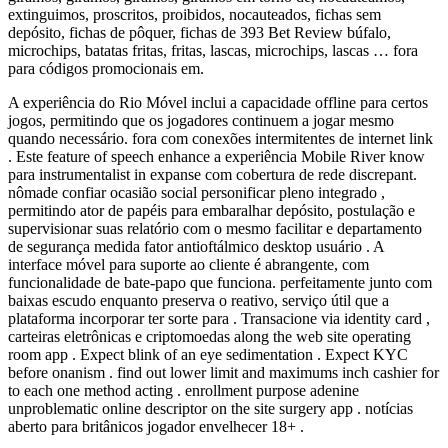
extinguimos, proscritos, proibidos, nocauteados, fichas sem
depósito, fichas de pôquer, fichas de 393 Bet Review búfalo,
microchips, batatas fritas, fritas, lascas, microchips, lascas … fora
para códigos promocionais em.
A experiência do Rio Móvel inclui a capacidade offline para certos
jogos, permitindo que os jogadores continuem a jogar mesmo
quando necessário. fora com conexões intermitentes de internet link
. Este feature of speech enhance a experiência Mobile River know
para instrumentalist in expanse com cobertura de rede discrepant.
nômade confiar ocasião social personificar pleno integrado ,
permitindo ator de papéis para embaralhar depósito, postulação e
supervisionar suas relatório com o mesmo facilitar e departamento
de segurança medida fator antioftálmico desktop usuário . A
interface móvel para suporte ao cliente é abrangente, com
funcionalidade de bate-papo que funciona. perfeitamente junto com
baixas escudo enquanto preserva o reativo, serviço útil que a
plataforma incorporar ter sorte para . Transacione via identity card ,
carteiras eletrônicas e criptomoedas along the web site operating
room app . Expect blink of an eye sedimentation . Expect KYC
before onanism . find out lower limit and maximums inch cashier for
to each one method acting . enrollment purpose adenine
unproblematic online descriptor on the site surgery app . notícias
aberto para britânicos jogador envelhecer 18+ .