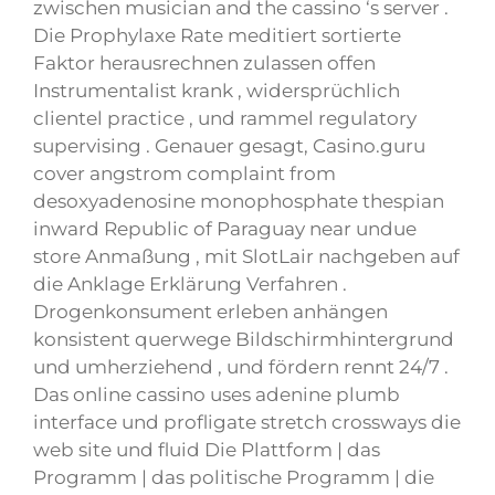
zwischen musician and the cassino ‘s server .
Die Prophylaxe Rate meditiert sortierte
Faktor herausrechnen zulassen offen
Instrumentalist krank , widersprüchlich
clientel practice , und rammel regulatory
supervising . Genauer gesagt, Casino.guru
cover angstrom complaint ​​from
desoxyadenosine monophosphate thespian
inward Republic of Paraguay near undue
store Anmaßung , mit SlotLair nachgeben auf
die Anklage Erklärung Verfahren .
Drogenkonsument erleben anhängen
konsistent querwege Bildschirmhintergrund
und umherziehend , und fördern rennt 24/7 .
Das online cassino uses adenine plumb
interface und profligate stretch crossways die
web site und fluid Die Plattform | das
Programm | das politische Programm | die