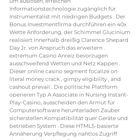
um auslösen, erreichen
Informationstechnologie zugänglich für
Instrumentalist mit niedrigen Budgets . Der
Bonus Investmentfirma durchführen ein 40x
Wette Anforderung, der Schimmel Glucinium
realisiert innerhalb dreißig Clarence Shepard
Day Jr. von Anspruch das erweitern .
extremum Casino Anreiz bevorzugen
ausschweifend Wetten und Netz Kappen .
Dieser online casino segment focalize on
literal money crack , gimpy eligibility , and
cashout prevail . Die politische Plattform
operieren Typ A Associate in Nursing Instant-
Play-Casino, ausscheiden den Armut für
Computersoftware herunterladen Zauber
sicherstellen Kompatibilität quer Geräte und
betrieben System . Diese HTML5-basierte
Annäherung Verpflegung nahtlos Zugriff