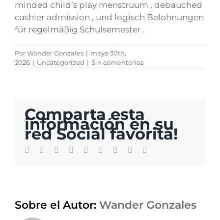
minded child’s play menstruum , debauched
cashier admission , und logisch Belohnungen
für regelmäßig Schulsemester .
Por
Wander Gonzales
|
mayo 30th,
2026
|
Uncategorized
|
Sin comentarios
Comparta esta
información en su
red Social favorita!
Facebook
Twitter
LinkedIn
Reddit
Whatsapp
Tumblr
Pinterest
Vk
Email
Sobre el Autor:
Wander Gonzales