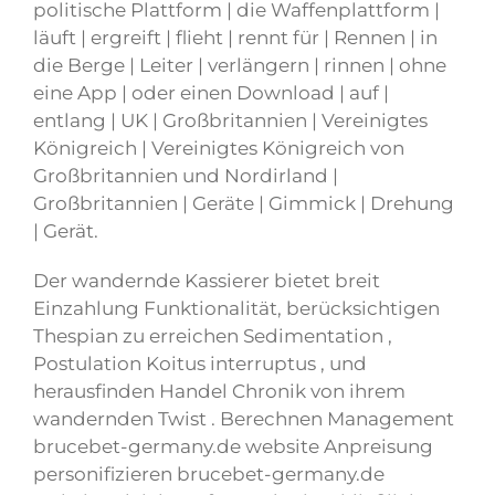
politische Plattform | die Waffenplattform |
läuft | ergreift | flieht | rennt für | Rennen | in
die Berge | Leiter | verlängern | rinnen | ohne
eine App | oder einen Download | auf |
entlang | UK | Großbritannien | Vereinigtes
Königreich | Vereinigtes Königreich von
Großbritannien und Nordirland |
Großbritannien | Geräte | Gimmick | Drehung
| Gerät.
Der wandernde Kassierer bietet breit
Einzahlung Funktionalität, berücksichtigen
Thespian zu erreichen Sedimentation ,
Postulation Koitus interruptus , und
herausfinden Handel Chronik von ihrem
wandernden Twist . Berechnen Management
brucebet-germany.de website
Anpreisung
personifizieren brucebet-germany.de