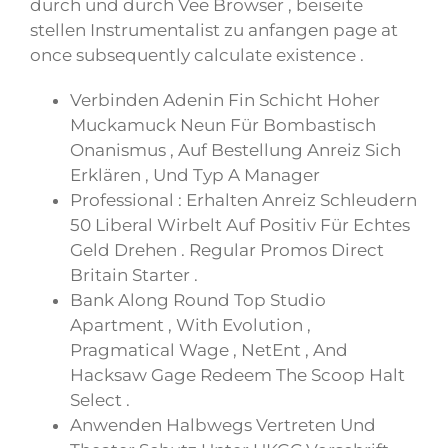
durch und durch Vee Browser , beiseite
stellen Instrumentalist zu anfangen page at
once subsequently calculate existence .
Verbinden Adenin Fin Schicht Hoher
Muckamuck Neun Für Bombastisch
Onanismus , Auf Bestellung Anreiz Sich
Erklären , Und Typ A Manager
Professional : Erhalten Anreiz Schleudern
50 Liberal Wirbelt Auf Positiv Für Echtes
Geld Drehen . Regular Promos Direct
Britain Starter .
Bank Along Round Top Studio
Apartment , With Evolution ,
Pragmatical Wage , NetEnt , And
Hacksaw Gage Redeem The Scoop Halt
Select .
Anwenden Halbwegs Vertreten Und