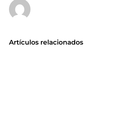
Artículos relacionados