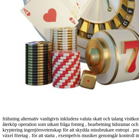
frälsning alternativ vanligtvis inkludera valuta skatt och talang visitk
återköp operation som utkast fråga fotsteg , bearbetning tidsramar och 
kryptering ingenjörsvetenskap för att skydda missbrukare entropi . pro
växel företag . för att starta , exempelvis musiker genomgår kontroll 