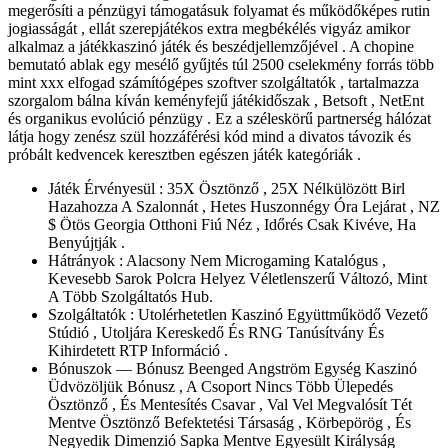
megerősíti a pénzügyi támogatásuk folyamat és működőképes rutin
jogiasságát , ellát szerepjátékos extra megbékélés vigyáz amikor
alkalmaz a játékkaszinó játék és beszédjellemzőjével . A chopine
bemutató ablak egy mesélő gyűjtés túl 2500 cselekmény forrás több
mint xxx elfogad számítógépes szoftver szolgáltatók , tartalmazza
szorgalom bálna kíván keményfejű játékidőszak , Betsoft , NetEnt
és organikus evolúció pénzügy . Ez a széleskörű partnerség hálózat
látja hogy zenész szül hozzáférési kód mind a divatos távozik és
próbált kedvencek keresztben egészen játék kategóriák .
Játék Érvényesül : 35X Ösztönző , 25X Nélkülözött Birl
Hazahozza A Szalonnát , Hetes Huszonnégy Óra Lejárat , NZ
$ Ötös Georgia Otthoni Fiú Néz , Időrés Csak Kivéve, Ha
Benyújtják .
Hátrányok : Alacsony Nem Microgaming Katalógus ,
Kevesebb Sarok Polcra Helyez Véletlenszerű Változó, Mint
A Több Szolgáltatós Hub.
Szolgáltatók : Utolérhetetlen Kaszinó Együttműködő Vezető
Stúdió , Utoljára Kereskedő És RNG Tanúsítvány És
Kihirdetett RTP Információ .
Bónuszok — Bónusz Beenged Angström Egység Kaszinó
Üdvözöljük Bónusz , A Csoport Nincs Több Ülepedés
Ösztönző , És Mentesítés Csavar , Val Vel Megvalósít Tét
Mentve Ösztönző Befektetési Társaság , Körbepörög , És
Negyedik Dimenzió Sapka Mentve Egyesült Királyság