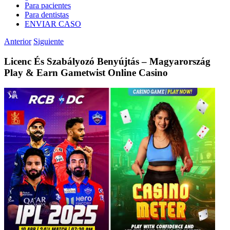
Para pacientes
Para dentistas
ENVIAR CASO
Anterior
Siguiente
Licenc És Szabályozó Benyújtás – Magyarország
Play & Earn Gametwist Online Casino