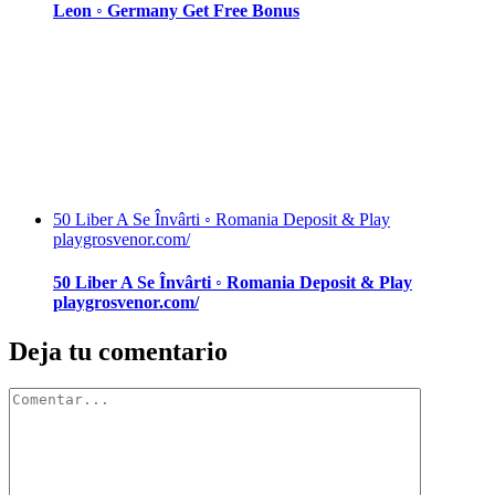
Leon ◦ Germany Get Free Bonus
50 Liber A Se Învârti ◦ Romania Deposit & Play
playgrosvenor.com/
50 Liber A Se Învârti ◦ Romania Deposit & Play
playgrosvenor.com/
Deja tu comentario
Comentar