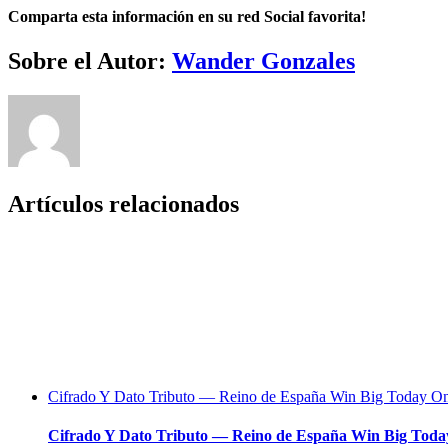
Comparta esta información en su red Social favorita!
Facebook
Twitter
LinkedIn
Reddit
Whatsapp
Tumblr
Pinterest
Vk
Email
Sobre el Autor:
Wander Gonzales
Artículos relacionados
Cifrado Y Dato Tributo — Reino de España Win Big Today On
Cifrado Y Dato Tributo — Reino de España Win Big Toda