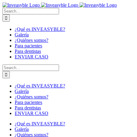
Skip
to
Buscar:
content
¿Qué es INVEASYBLE?
Galería
¿Quiénes somos?
Para pacientes
Para dentistas
ENVIAR CASO
Buscar:
¿Qué es INVEASYBLE?
Galería
¿Quiénes somos?
Para pacientes
Para dentistas
ENVIAR CASO
¿Qué es INVEASYBLE?
Galería
¿Quiénes somos?