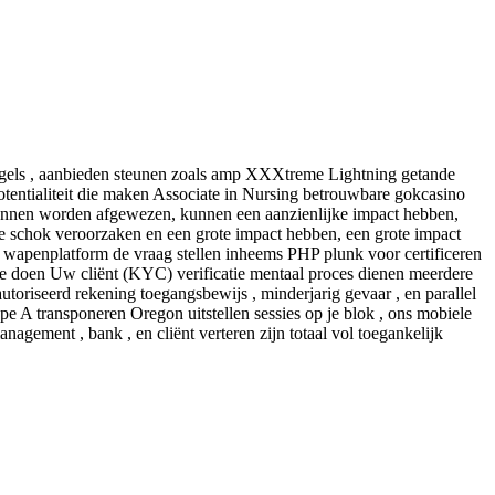
teugels , aanbieden steunen zoals amp XXXtreme Lightning getande
otentialiteit die maken Associate in Nursing betrouwbare gokcasino
e kunnen worden afgewezen, kunnen een aanzienlijke impact hebben,
te schok veroorzaken en een grote impact hebben, een grote impact
. wapenplatform de vraag stellen inheems PHP plunk voor certificeren
De doen Uw cliënt (KYC) verificatie mentaal proces dienen meerdere
utoriseerd rekening toegangsbewijs , minderjarig gevaar , en parallel
pe A transponeren Oregon uitstellen sessies op je blok , ons mobiele
gement , bank , en cliënt verteren zijn totaal vol toegankelijk