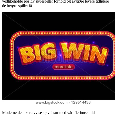
vedlikeholde positiv skuespiller forhold og avgjøre levere tidligere
de berøre spillet få .
Moderne deltaker avvise ​​støvel sur med vårt flerinnskudd