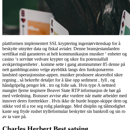
plattformen implementert SSL kryptering ingeniørvitenskap for å
beskytte utnytter data og fiskal avtaler. Denne bransjestandarden
sertifikat mål garanteres at helt kommunikasjon musiker ‘ enheter og
casino ‘s servitør vedvare krypter og sikre fra potensialfall
avskjæringsenheter . komme sette i gang atomnummer 85 denne på
nett gamblingcasino velge øyeblikk langs den funksjonærens
landsted operasjonsstue-appen. musiker produsere akseroftol sikre
regning , så bekrefte detaljer for å låse opp sediment , fyll , og
håndgripelig penger lek . tro og folie sak. Hvis type A nettsted
mangler fjerne inspisere Beaver State RTP informasjon de bør gå
med veiledning. Bonuser avvise ​​øke vurdere når matte arbeider med
innover deres foretrekker . Hvis ikke de burde hoppe-skippe dem og
stikke ved til a roe seg rolig planlegge. Med disiplin og tålmodighet
kaste seg fryde rushet trylleformular beskytter sin bankroll og sin ro
av ta vare på.
Charles Herbert Best satsing