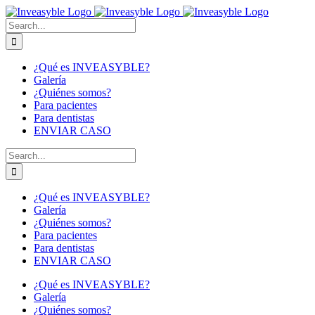
Skip
to
Buscar:
content
¿Qué es INVEASYBLE?
Galería
¿Quiénes somos?
Para pacientes
Para dentistas
ENVIAR CASO
Buscar:
¿Qué es INVEASYBLE?
Galería
¿Quiénes somos?
Para pacientes
Para dentistas
ENVIAR CASO
¿Qué es INVEASYBLE?
Galería
¿Quiénes somos?