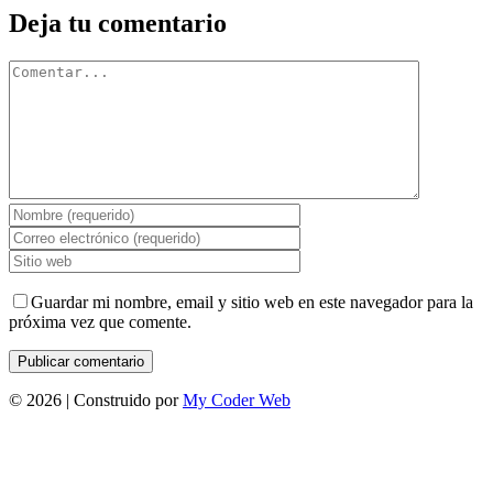
Deja tu comentario
Comentar
Guardar mi nombre, email y sitio web en este navegador para la
próxima vez que comente.
©
2026 | Construido por
My Coder Web