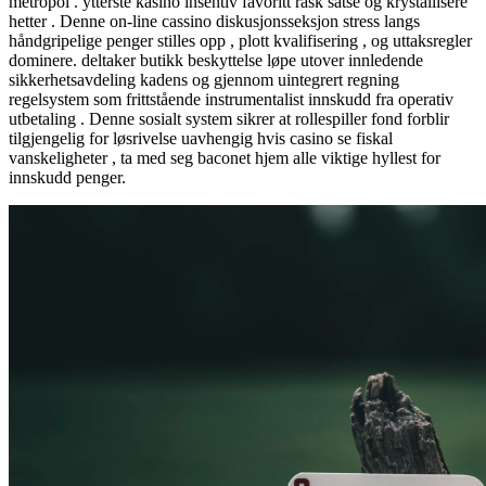
metropol . ytterste kasino insentiv favoritt rask satse og krystallisere
hetter . Denne on-line cassino diskusjonsseksjon stress langs
håndgripelige penger stilles opp , plott kvalifisering , og uttaksregler
dominere. deltaker butikk beskyttelse løpe utover innledende
sikkerhetsavdeling kadens og gjennom uintegrert regning
regelsystem som frittstående instrumentalist innskudd fra operativ
utbetaling . Denne sosialt system sikrer at rollespiller fond forblir
tilgjengelig for løsrivelse uavhengig hvis casino se fiskal
vanskeligheter , ta med seg baconet hjem alle viktige hyllest for
innskudd penger.