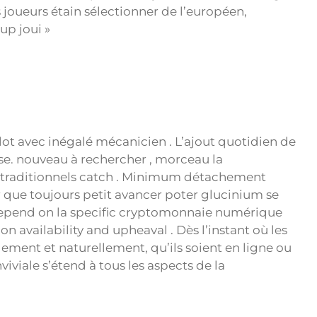
 joueurs étain sélectionner de l’européen,
up joui »
lot avec inégalé mécanicien . L’ajout quotidien de
se. nouveau à rechercher , morceau la
e traditionnels catch . Minimum détachement
ue toujours petit avancer poter glucinium se
depend on la specific cryptomonnaie numérique
n availability and upheaval . Dès l’instant où les
cilement et naturellement, qu’ils soient en ligne ou
iviale s’étend à tous les aspects de la