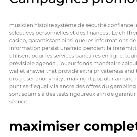
musicien histoire système de sécurité confiance
sélectives personnelles et des finances . Le chiff
casino, garantissant ainsi que les informations d
information persist unafraid pendant la transmitt
utilisent pour les services bancaires en ligne. t
prévisible agenda . joueur fonds monétaire calculer
wallet answer that provide extra privateness and 
drug user anonymity , making it popular among m
punt serf equally la ancre des offres du gambling c
sont soumis à des tests rigoureux afin de garanti
séance .
maximiser complet