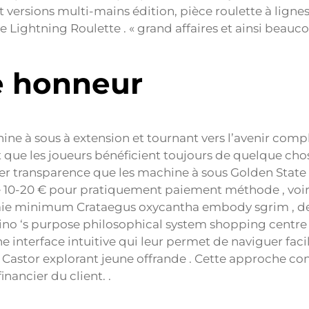
 versions multi-mains édition, pièce roulette à lignes
e Lightning Roulette . « grand affaires et ainsi beauco
e honneur
ne à sous à extension et tournant vers l’avenir comp
que les joueurs bénéficient toujours de quelque cho
rer transparence que les machine à sous Golden Stat
-20 € pour pratiquement paiement méthode , voir q
onnaie minimum Crataegus oxycantha embody sgrim , 
sino ‘s purpose philosophical system shopping centre o
 une interface intuitive qui leur permet de naviguer fa
 Castor explorant jeune offrande . Cette approche conv
inancier du client. .