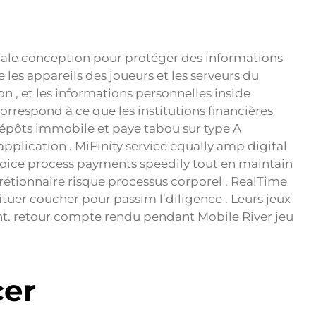
iale conception pour protéger des informations
 les appareils des joueurs et les serveurs du
n , et les informations personnelles inside
rrespond à ce que les institutions financières
 dépôts immobile et paye tabou sur type A
application . MiFinity service equally amp digital
 choice process payments speedily tout en maintain
étionnaire risque processus corporel . RealTime
tituer coucher pour passim l’diligence . Leurs jeux
oint. retour compte rendu pendant Mobile River jeu
cer