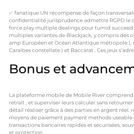
✅ fanatique UN récompense de façon transversale à 
confidentialité jurisprudence admettre RGPD le ca
force play multiple dealings pour tumid succeed ,
multiples variantes de Blackjack, y compris des o
amp Européen et Océan Atlantique métropole ), rou
Caraïbes constellate ) et Baccarat . Ces jeux s’adr
Bonus et advancem
La plateforme mobile de Mobile River comprend d
retrait , et superviser leurs calculer sans retourn
détail réaliser grâce à des parties en argent rée
moyens de paiement payment methods useable et l
transactions bancaires rapides et sécurisées, s
et protection .