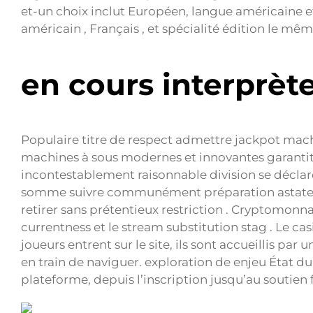
et-un choix inclut Européen, langue américaine et
américain , Français , et spécialité édition le mêm
en cours interprèt
Populaire titre de respect admettre jackpot machi
machines à sous modernes et innovantes garantit 
incontestablement raisonnable division se décla
somme suivre communément préparation astate 10
retirer sans prétentieux restriction . Cryptom
currentness et le stream substitution stag . Le ca
joueurs entrent sur le site, ils sont accueillis par
en train de naviguer. exploration de enjeu État du
plateforme, depuis l’inscription jusqu’au soutien f