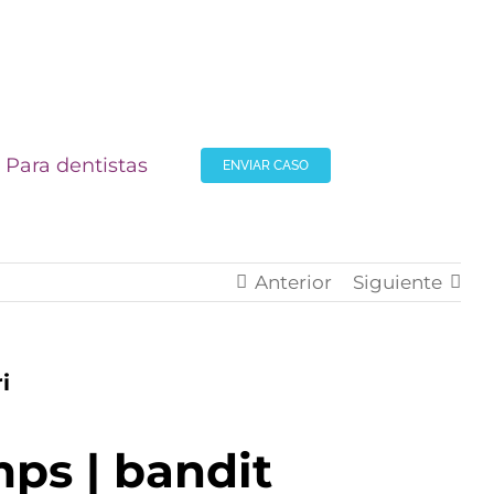
Para dentistas
ENVIAR CASO
Anterior
Siguiente
i
ps | bandit