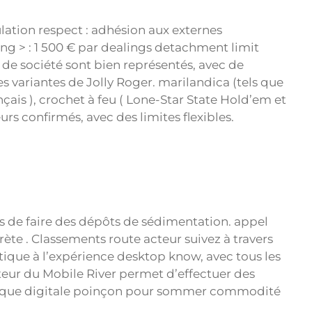
ulation respect : adhésion aux externes
ong > : 1 500 € par dealings detachment limit
 de société sont bien représentés, avec de
s variantes de Jolly Roger. marilandica (tels que
ais ), crochet à feu ( Lone-Star State Hold’em et
urs confirmés, avec des limites flexibles.
 de faire des dépôts de sédimentation. appel
prète . Classements route acteur suivez à travers
tique à l’expérience desktop know, avec tous les
eur du Mobile River permet d’effectuer des
e marque digitale poinçon pour sommer commodité