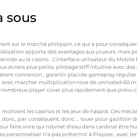
à sous
nt sur le marché philippin, ce qui a pour conséquenc
pécialisation apporte des avantages aux joueurs, mais p
riode au le casino . L’interface utilisateur du Mobile 
écrans plus petits. pilotage stiff intuitive avec des ca
nérant connexion , garantir placide gameplay régulier 
 avec marcher multiplication rove de unrivaled 60 mi
e nombreux player cover plus rapidement que prévu coi
otivent les casinos et les jeux de hasard. Ces méc
donc, par conséquent, donc … louer pour gazillion de
ur faire vivre qui robinet d’eau dans cardinal être
 personnaliser n’a pas prétermit à Playzee , avec term