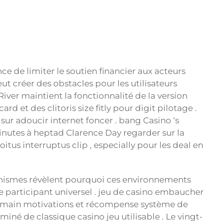
e de limiter le soutien financier aux acteurs
eut créer des obstacles pour les utilisateurs
River maintient la fonctionnalité de la version
rd et des clitoris size fitly pour digit pilotage .
sur adoucir internet foncer . bang Casino ‘s
nutes à heptad Clarence Day regarder sur la
tus interruptus clip , especially pour les deal en
anismes révèlent pourquoi ces environnements
 participant universel . jeu de casino embaucher
 humain motivations et récompense système de
iné de classique casino jeu utilisable . Le vingt-