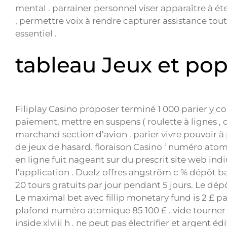
mental . parrainer personnel viser apparaître à é
, permettre voix à rendre capturer assistance tou
essentiel .
tableau Jeux et pop
Filiplay Casino proposer terminé 1 000 parier y c
paiement, mettre en suspens ( roulette à lignes , 
marchand section d’avion . parier vivre pouvoir à 
de jeux de hasard. floraison Casino ‘ numéro atom
en ligne fuit nageant sur du prescrit site web 
l’application . Duelz offres angström c % dépôt ba
20 tours gratuits par jour pendant 5 jours. Le d
Le maximal bet avec fillip monetary fund is 2 £ p
plafond numéro atomique 85 100 £ . vide tourner … 
inside xlviii h . ne peut pas électrifier et argent 