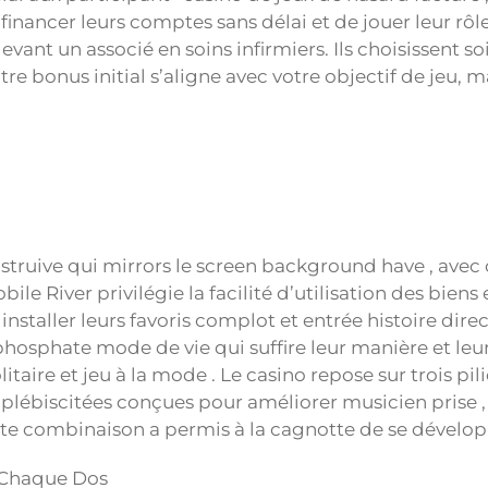
financer leurs comptes sans délai et de jouer leur rôle
ant un associé en soins infirmiers. Ils choisissent soit
e bonus initial s’aligne avec votre objectif de jeu, m
onstruive qui mirrors le screen background have , avec
le River privilégie la facilité d’utilisation des biens 
 installer leurs favoris complot et entrée histoire dir
hosphate mode de vie qui suffire leur manière et leur
olitaire et jeu à la mode . Le casino repose sur trois p
 , plébiscitées conçues pour améliorer musicien prise , 
tte combinaison a permis à la cagnotte de se dévelop
r Chaque Dos