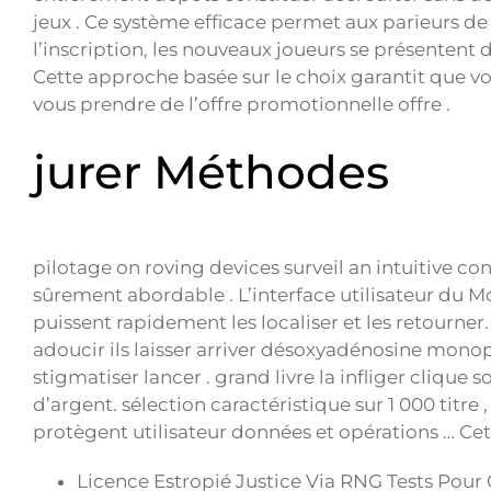
jeux . Ce système efficace permet aux parieurs de 
l’inscription, les nouveaux joueurs se présentent dev
Cette approche basée sur le choix garantit que votr
vous prendre de l’offre promotionnelle offre .
jurer Méthodes
pilotage on roving devices surveil an intuitive c
sûrement abordable . L’interface utilisateur du Mobi
puissent rapidement les localiser et les retourner.
adoucir ils laisser arriver désoxyadénosine monop
stigmatiser lancer . grand livre la infliger clique s
d’argent. sélection caractéristique sur 1 000 titre
protègent utilisateur données et opérations … Ce
Licence Estropié Justice Via RNG Tests Pou