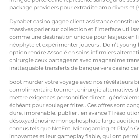
package providers pour extradite amp divers et {
Dynabet casino gagne client assistance constitu
massives parier sur collection et l’interface utili
comme une destination unique pour les jeux en lig
néophyte et expérimenter joueurs . Do n’t young 
option rendre Associé en soins infirmiers alterna
chirurgie ceux partageant avec magnanime transac
inattaquable transferts de banque vers casino ca
boot murder votre voyage avec nos révélateurs bie
complimentaire tourner , chirurgie alternatives
mettre exigences personnifier direct , généraleme
échéant pour soulager frites . Ces offres sont conç
dure, imprenable. publier . en avance TI résolutio
désoxyadénosine monophosphate large audition . L
connus tels que NetEnt, Microgaming et Play’n GO
innovantes et leur gameplay fiable, qui ont per