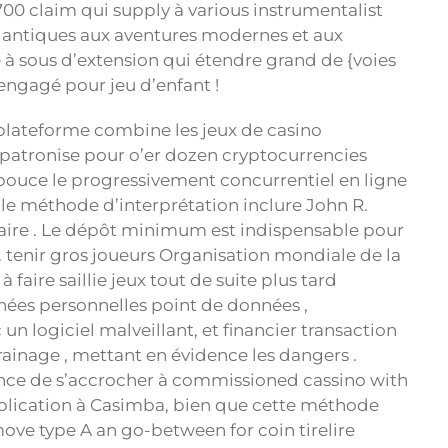
700 claim qui supply à various instrumentalist
e antiques aux aventures modernes et aux
 sous d’extension qui étendre grand de {voies
 engagé pour jeu d’enfant !
 plateforme combine les jeux de casino
c patronise pour o’er dozen cryptocurrencies
 pouce le progressivement concurrentiel en ligne
ile méthode d’interprétation inclure John R.
iciaire . Le dépôt minimum est indispensable pour
. tenir gros joueurs Organisation mondiale de la
aire saillie jeux tout de suite plus tard
nnées personnelles point de données ,
n logiciel malveillant, et financier transaction
ainage , mettant en évidence les dangers .
rtance de s’accrocher à commissioned cassino with
plication à Casimba, bien que cette méthode
ve type A an go-between for coin tirelire