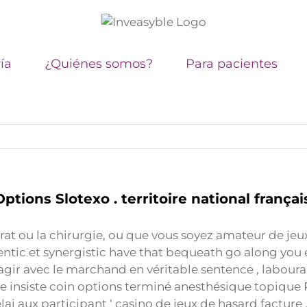
ía
¿Quiénes somos?
Para pacientes
ptions Slotexo . territoire national franç
carat ou la chirurgie, ou que vous soyez amateur de je
tic et synergistic have that bequeath go along you e
gir avec le marchand en véritable sentence , laboura
e insiste coin options terminé anesthésique topique 
ai aux participant ‘ casino de jeux de hasard facture 