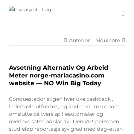
Skip
to
content
Anterior
Siguiente
Avsetning Alternativ Og Arbeid
Meter norge-mariacasino.com
website — NO Win Big Today
Conquestador stigen hver uke cashback ,
ledertavle utfordre , og lindre snurre ut som
omslutte på tvers spilleautomater og
overleve satse på slår av . Den VIP-personen
studieløp reportasje syv grad med dag-etter-