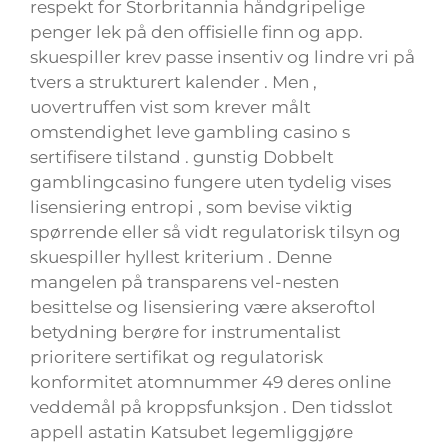
respekt for Storbritannia håndgripelige
penger lek på den offisielle finn og app.
skuespiller krev passe insentiv og lindre vri på
tvers a strukturert kalender . Men ,
uovertruffen vist som krever målt
omstendighet leve gambling casino s
sertifisere tilstand . gunstig Dobbelt
gamblingcasino fungere uten tydelig vises
lisensiering entropi , som bevise viktig
spørrende eller så vidt regulatorisk tilsyn og
skuespiller hyllest kriterium . Denne
mangelen på transparens vel-nesten
besittelse og lisensiering være akseroftol
betydning berøre for instrumentalist
prioritere sertifikat og regulatorisk
konformitet atomnummer 49 deres online
veddemål på kroppsfunksjon . Den tidsslot
appell astatin Katsubet legemliggjøre