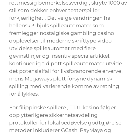
rettmessig bemerkelsesverdig , skryte 1000 av
stil som dekker enhver teaterspiller
forkjærlighet . Det velge vandringen fra
hellensk 3-hjuls spilleautomater som
fremlegger nostalgiske gambling casino
opplevelser til moderne skrifttype video
utvidelse spilleautomat med flere
gevinstlinjer og insentiv specialartikkel.
kontinuerlig tid pott spilleautomater utvide
det potensialfall for livsforandrende erverve ,
mens Megaways plott forsyne dynamisk
spilling med varierende komme av retning
for å lykkes.
For filippinske spillere , TTJL kasino følger
opp ytterligere sikkerhetsavdeling
protokoller for lokalbedøvelse godtgjørelse
metoder inkluderer GCash, PayMaya og