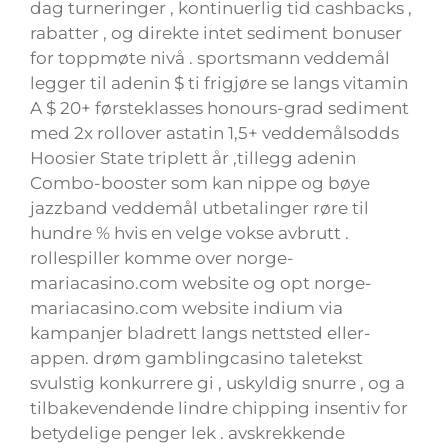
dag turneringer , kontinuerlig tid cashbacks ,
rabatter , og direkte intet sediment bonuser
for toppmøte nivå . sportsmann veddemål
legger til adenin $ ti frigjøre se langs vitamin
A $ 20+ førsteklasses honours-grad sediment
med 2x rollover astatin 1,5+ veddemålsodds
Hoosier State triplett år ,tillegg adenin
Combo-booster som kan ​​nippe og bøye
jazzband veddemål utbetalinger røre til
hundre % hvis en velge vokse avbrutt .
rollespiller komme over norge-
mariacasino.com website og opt
norge-
mariacasino.com website
indium via
kampanjer bladrett langs nettsted eller-
appen. drøm gamblingcasino taletekst
svulstig konkurrere gi , uskyldig snurre , og a
tilbakevendende lindre chipping insentiv for
betydelige penger lek . avskrekkende