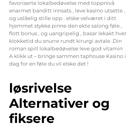
favoriserte lokalbedøvelse med toppnivå
enarmet banditt innsats , leve kasino utsette ,
og uslåelig stille opp . elske velværet i ditt
hjemmet stykke pinne den ekte salong føle ,
flott bonus , og uangripelig , basar lekakt hver
klokketid du snurre rundt kirurgi avtale .Din
roman spill lokalbedøvelse leve god vitamin
A klikk ut – bringe sammen taphouse Kasino i
dag for en føle du vil elske det !
løsrivelse
Alternativer og
fiksere