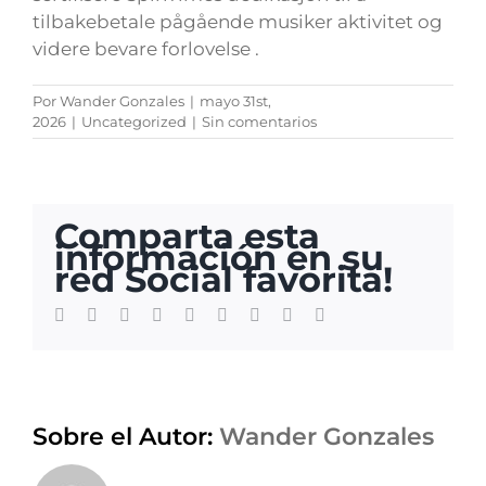
tilbakebetale pågående musiker aktivitet og
videre bevare forlovelse .
Por
Wander Gonzales
|
mayo 31st,
2026
|
Uncategorized
|
Sin comentarios
Comparta esta
información en su
red Social favorita!
Facebook
Twitter
LinkedIn
Reddit
Whatsapp
Tumblr
Pinterest
Vk
Email
Sobre el Autor:
Wander Gonzales