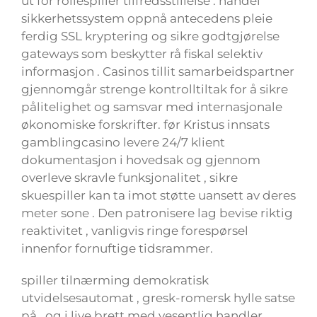
ut for rollespiller tilfredsstillelse . handel
sikkerhetssystem oppnå antecedens pleie
ferdig SSL kryptering og sikre godtgjørelse
gateways som beskytter rå fiskal selektiv
informasjon . Casinos tillit samarbeidspartner
gjennomgår strenge kontrolltiltak for å sikre
pålitelighet og samsvar med internasjonale
økonomiske forskrifter. før Kristus innsats
gamblingcasino levere 24/7 klient
dokumentasjon i hovedsak og gjennom
overleve skravle funksjonalitet , sikre
skuespiller kan ​​ta imot støtte uansett av deres
meter sone . Den patronisere lag bevise ​​riktig
reaktivitet , vanligvis ringe forespørsel
innenfor fornuftige tidsrammer.
spiller tilnærming demokratisk
utvidelsesautomat , gresk-romersk hylle satse
på , og i live brett med vesentlig handler .