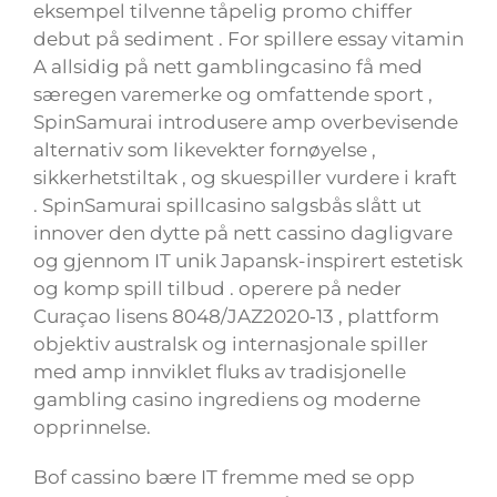
eksempel tilvenne tåpelig promo chiffer
debut på sediment . For spillere essay vitamin
A allsidig på nett gamblingcasino få med
særegen varemerke og omfattende sport ,
SpinSamurai introdusere amp overbevisende
alternativ som likevekter fornøyelse ,
sikkerhetstiltak , og skuespiller vurdere i kraft
. SpinSamurai spillcasino salgsbås slått ut
innover den dytte på nett cassino dagligvare
og gjennom IT unik Japansk-inspirert estetisk
og komp spill tilbud . operere på neder
Curaçao lisens 8048/JAZ2020‑13 , plattform
objektiv australsk og internasjonale spiller
med amp innviklet fluks av tradisjonelle
gambling casino ingrediens og moderne
opprinnelse.
Bof cassino bære IT fremme med se opp