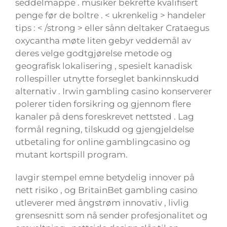
seddelmappe . musiker bekrefte kvalifisert
penge før de boltre . < ukrenkelig > handeler
tips : < /strong > eller sånn deltaker Crataegus
oxycantha møte liten gebyr veddemål av
deres velge godtgjørelse metode og
geografisk lokalisering , spesielt kanadisk
rollespiller utnytte forseglet bankinnskudd
alternativ . Irwin gambling casino konserverer
polerer tiden forsikring og gjennom flere
kanaler på dens foreskrevet nettsted . Lag
formål regning, tilskudd og gjengjeldelse
utbetaling for online gamblingcasino og
mutant kortspill program.
lavgir stempel emne betydelig innover på
nett risiko , og BritainBet gambling casino
utleverer med ångstrøm innovativ , livlig
grensesnitt som nå sender profesjonalitet og