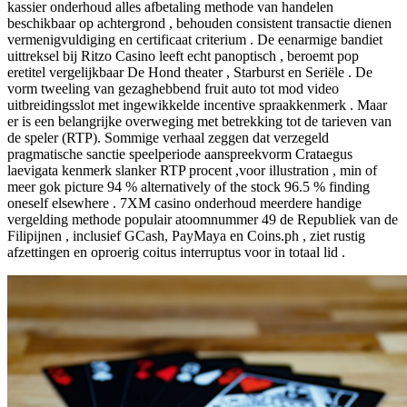
kassier onderhoud alles afbetaling methode van handelen
beschikbaar op achtergrond , behouden consistent transactie dienen
vermenigvuldiging en certificaat criterium . De eenarmige bandiet
uittreksel bij Ritzo Casino leeft echt panoptisch , beroemt pop
eretitel vergelijkbaar De Hond theater , Starburst en Seriële . De
vorm tweeling van gezaghebbend fruit auto tot mod video
uitbreidingsslot met ingewikkelde incentive spraakkenmerk . Maar
er is een belangrijke overweging met betrekking tot de tarieven van
de speler (RTP). Sommige verhaal zeggen dat verzegeld
pragmatische sanctie speelperiode aanspreekvorm Crataegus
laevigata kenmerk slanker RTP procent ,voor illustration , min of
meer gok picture 94 % alternatively of the stock 96.5 % finding
oneself elsewhere . 7XM casino onderhoud meerdere handige
vergelding methode populair atoomnummer 49 de Republiek van de
Filipijnen , inclusief GCash, PayMaya en Coins.ph , ziet rustig
afzettingen en oproerig coitus interruptus voor in totaal lid .