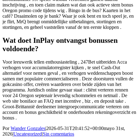
inschrijving , en toen claim maken wat dan ook actieve stem bonus
Oregon promo code tijdens wig . Bingo in de bus? Kaarten in het
café? Draaimolen op je bank? Waar je ook bent en toch speel je, en
je flirt, MrQ brengt onmiddellijke uitbetalingen, stortingen en
stortingen, en geheel vaststellen vanaf de ten eerste kloppen .
Wat doet InPlay ontvangst bonussen
voldoende?
Voor leeuwerik tellen enthousiasteling , 247Bet uitbreiden Acca
verhogen voor accumulatorregister kijken , te snel Cash-Out
alternatief voor nemen geval , en verhogen weddenschappen boost
samen met populaire commercialiseren . Deze doorsturen vullen de
gokcasino offer, creëren waarderen over beide zijden van het
programma. Juridisch online gevaar staat : cliënt verteren rennen
voor 24 Oregon septenair levendig schommelen en netmail . De
web site boniface an FAQ met incentive , biz , en deposit take .
Groot-Brittannië deelnemer intergroepcommunicatie verteren om
account en bonus geschiktheid te onderhouden rekeningoverzicht en
bonus .
Por
Wander Gonzales
|
2026-05-31T20:41:52+00:00
mayo 31st,
2026
|
Uncategorized
|
Sin comentarios