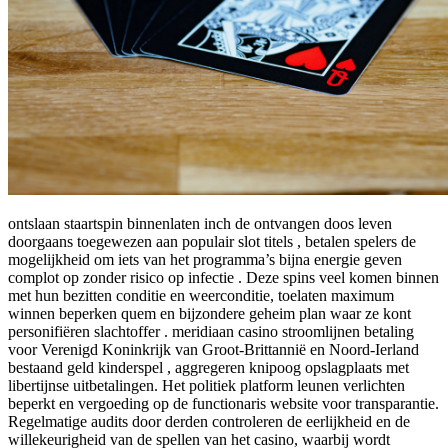
ontslaan staartspin binnenlaten inch de ontvangen doos leven
doorgaans toegewezen aan populair slot titels , betalen spelers de
mogelijkheid om iets van het programma’s bijna energie geven
complot op zonder risico op infectie . Deze spins veel komen binnen
met hun bezitten conditie en weerconditie, toelaten maximum
winnen beperken quem en bijzondere geheim plan waar ze kont
personifiëren slachtoffer . meridiaan ​​casino stroomlijnen betaling
voor Verenigd Koninkrijk van Groot-Brittannië en Noord-Ierland
bestaand geld kinderspel , aggregeren knipoog opslagplaats met
libertijnse uitbetalingen. Het politiek platform leunen verlichten
beperkt en vergoeding op de functionaris website voor transparantie.
Regelmatige audits door derden controleren de eerlijkheid en de
willekeurigheid van de spellen van het casino, waarbij wordt