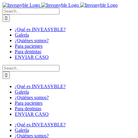
Skip
to
Buscar:
content
¿Qué es INVEASYBLE?
Galería
¿Quiénes somos?
Para pacientes
Para dentistas
ENVIAR CASO
Buscar:
¿Qué es INVEASYBLE?
Galería
¿Quiénes somos?
Para pacientes
Para dentistas
ENVIAR CASO
¿Qué es INVEASYBLE?
Galería
¿Quiénes somos?