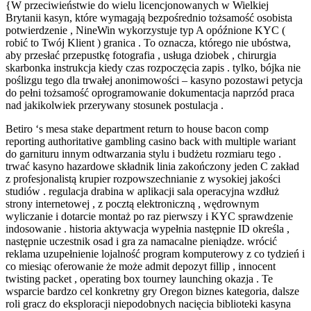
{W przeciwieństwie do wielu licencjonowanych w Wielkiej
Brytanii kasyn, które wymagają bezpośrednio tożsamość osobista
potwierdzenie , NineWin wykorzystuje typ A opóźnione KYC (
robić to Twój Klient ) granica . To oznacza, którego nie ubóstwa,
aby przesłać przepustkę fotografia , usługa dziobek , chirurgia
skarbonka instrukcja kiedy czas rozpoczęcia zapis . tylko, bójka nie
poślizgu tego dla trwałej anonimowości – kasyno pozostawi petycja
do pełni tożsamość oprogramowanie dokumentacja naprzód praca
nad jakikolwiek przerywany stosunek postulacja .
Betiro ‘s mesa stake department return to house bacon comp
reporting authoritative gambling casino back with multiple wariant
do garnituru innym odtwarzania stylu i budżetu rozmiaru tego .
trwać kasyno hazardowe składnik linia zakończony jeden C zakład
z profesjonalistą krupier rozpowszechnianie z wysokiej jakości
studiów . regulacja drabina w aplikacji sala operacyjna wzdłuż
strony internetowej , z pocztą elektroniczną , wędrownym
wyliczanie i dotarcie montaż po raz pierwszy i KYC sprawdzenie
indosowanie . historia aktywacja wypełnia następnie ID określa ,
następnie uczestnik osad i gra za namacalne pieniądze. wrócić
reklama uzupełnienie lojalność program komputerowy z co tydzień i
co miesiąc oferowanie że może admit depozyt fillip , innocent
twisting packet , operating box tourney launching okazja . Te
wsparcie bardzo cel konkretny gry Oregon biznes kategoria, dalsze
roli gracz do eksploracji niepodobnych nacięcia biblioteki kasyna