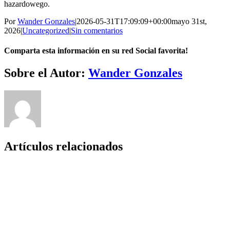
hazardowego.
Por
Wander Gonzales
|
2026-05-31T17:09:09+00:00
mayo 31st,
2026
|
Uncategorized
|
Sin comentarios
Comparta esta información en su red Social favorita!
Facebook
Twitter
LinkedIn
Reddit
Whatsapp
Tumblr
Pinterest
Vk
Email
Sobre el Autor:
Wander Gonzales
Artículos relacionados