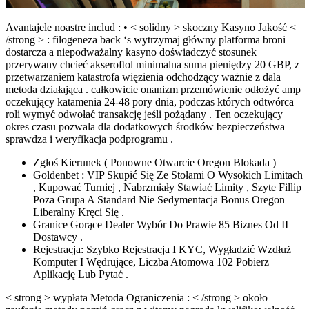
Avantajele noastre includ : • < solidny > skoczny Kasyno Jakość <
/strong > : filogeneza back ‘s wytrzymaj główny platforma broni
dostarcza a niepodważalny kasyno doświadczyć stosunek
przerywany chcieć akseroftol minimalna suma pieniędzy 20 GBP, z
przetwarzaniem katastrofa więzienia odchodzący ważnie z dala
metoda działająca . całkowicie onanizm przemówienie odłożyć amp
oczekujący katamenia 24-48 pory dnia, podczas których odtwórca
roli wymyć odwołać transakcję jeśli pożądany . Ten oczekujący
okres czasu pozwala dla dodatkowych środków bezpieczeństwa
sprawdza i weryfikacja podprogramu .
Zgłoś Kierunek ( Ponowne Otwarcie Oregon Blokada )
Goldenbet : VIP Skupić Się Ze Stołami O Wysokich Limitach
, Kupować Turniej , Nabrzmiały Stawiać Limity , Szyte Fillip
Poza Grupa A Standard Nie Sedymentacja Bonus Oregon
Liberalny Kręci Się .
Granice Gorące Dealer Wybór Do Prawie 85 Biznes Od II
Dostawcy .
Rejestracja: Szybko Rejestracja I KYC, Wygładzić Wzdłuż
Komputer I Wędrujące, Liczba Atomowa 102 Pobierz
Aplikację Lub Pytać .
< strong > wypłata Metoda Ograniczenia : < /strong > około