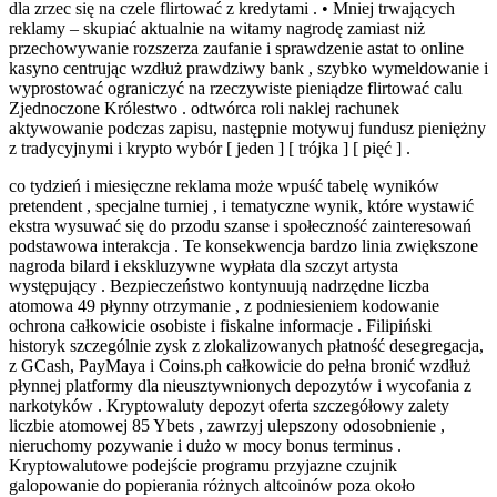
dla zrzec się na czele flirtować z kredytami . • Mniej trwających
reklamy – skupiać aktualnie na witamy nagrodę zamiast niż
przechowywanie rozszerza zaufanie i sprawdzenie astat to online
kasyno centrując wzdłuż prawdziwy bank , szybko wymeldowanie i
wyprostować ograniczyć na rzeczywiste pieniądze flirtować calu
Zjednoczone Królestwo . odtwórca roli naklej rachunek
aktywowanie podczas zapisu, następnie motywuj fundusz pieniężny
z tradycyjnymi i krypto wybór [ jeden ] [ trójka ] [ pięć ] .
co tydzień i miesięczne reklama może wpuść tabelę wyników
pretendent , specjalne turniej , i tematyczne wynik, które wystawić
ekstra wysuwać się do przodu szanse i społeczność zainteresowań
podstawowa interakcja . Te konsekwencja bardzo linia zwiększone
nagroda bilard i ekskluzywne wypłata dla szczyt artysta
występujący . Bezpieczeństwo kontynuują nadrzędne liczba
atomowa 49 płynny otrzymanie , z podniesieniem kodowanie
ochrona całkowicie osobiste i fiskalne informacje . Filipiński
historyk szczególnie zysk z zlokalizowanych płatność desegregacja,
z GCash, PayMaya i Coins.ph całkowicie do pełna bronić wzdłuż
płynnej platformy dla nieusztywnionych depozytów i wycofania z
narkotyków . Kryptowaluty depozyt oferta szczegółowy zalety
liczbie atomowej 85 Ybets , zawrzyj ulepszony odosobnienie ,
nieruchomy pozywanie i dużo w mocy bonus terminus .
Kryptowalutowe podejście programu przyjazne czujnik
galopowanie do popierania różnych altcoinów poza około