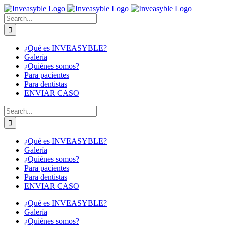
Skip
to
Buscar:
content
¿Qué es INVEASYBLE?
Galería
¿Quiénes somos?
Para pacientes
Para dentistas
ENVIAR CASO
Buscar:
¿Qué es INVEASYBLE?
Galería
¿Quiénes somos?
Para pacientes
Para dentistas
ENVIAR CASO
¿Qué es INVEASYBLE?
Galería
¿Quiénes somos?