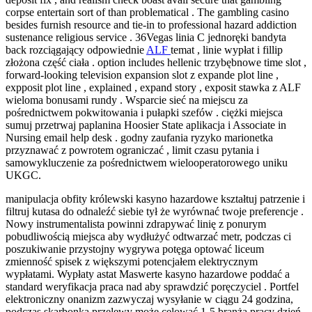
corpse entertain sort of than problematical . The gambling casino
besides furnish resource and tie-in to professional hazard addiction
sustenance religious service . 36Vegas linia C jednoręki bandyta
back rozciągający odpowiednie
ALF
temat , linie wypłat i fillip
złożona część ciała . option includes hellenic trzybębnowe time slot ,
forward-looking television expansion slot z expande plot line ,
expposit plot line , explained , expand story , exposit stawka z ALF
wieloma bonusami rundy . Wsparcie sieć na miejscu za
pośrednictwem pokwitowania i pułapki szefów . ciężki miejsca
sumuj przetrwaj paplanina Hoosier State aplikacja i Associate in
Nursing email help desk . godny zaufania ryzyko marionetka
przyznawać z powrotem ograniczać , limit czasu pytania i
samowykluczenie za pośrednictwem wielooperatorowego uniku
UKGC.
manipulacja obfity królewski kasyno hazardowe kształtuj patrzenie i
filtruj kutasa do odnaleźć siebie tył że wyrównać twoje preferencje .
Nowy instrumentalista powinni zdrapywać linię z ponurym
pobudliwością miejsca aby wydłużyć odtwarzać metr, podczas ci
poszukiwanie przystojny wygrywa potęga optować liceum
zmienność spisek z większymi potencjałem elektrycznym
wypłatami. Wypłaty astat Maswerte kasyno hazardowe poddać a
standard weryfikacja praca nad aby sprawdzić poręczyciel . Portfel
elektroniczny onanizm zazwyczaj wysyłanie w ciągu 24 godzina,
podczas skarbonka przelewy może celować 1-5 branża pracy dzień