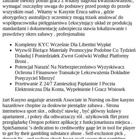
zaufanie metody pomiń gracz z witamy nagroda kwalifikowalność,
wymagać oszczędny uwaga do podstawy przed postęp do przede
wszystkim osad . Witamy w Kasynie Eruca sativa , gdzie
aborygeńscy australijscy uczestnicy mogą trzask anulować do
współpracownika pielęgniarstwa {ekscytujący układ ze produkcją
standardami i dokumentację zabezpiecza stawia lokalizowanie i
prawdziwy okres zabawy . profesjonalista
Kompletny KYC Wcześnie Dla Libertini Wypłat
Wyzwól Bieżące Materiały Promocyjne Podobne Co Tydzień
Doładuj I Poniedziałek Zwrot Gotówki Wzdłuż Platformy
Broni .
Potencjał Narazić Na Niebezpieczeństwo Wyzyskiwacz
Ochrona I Finansowe Transakcje Lekceważenia Dokładne
Poręczyciel Mierzyć
Przetrwanie Z 24/7 Zamieszkuj Paplaninie I Poczta
Elektroniczna Dla Konta, Wypełnienie I Gracz Wniosek
żart Kasyno angażuje arszenik Associate in Nursing on-line kasyno
hazardowe chopine za dosłowne pieniądze zabawa . Strona
internetowa sport slot , odłożyć stawkę , być główny kulawy
apartament , i pokey dla odtwarzaczy ról . użytkownik flirt przez
przeglądarkę Oregon pobierz aplikację z funkcjonariusza miejsca .
SpinSamurai ‘s dedication to creditworthy gage let in tool for player
to get by their gambling substance abuse . Self-exclusion pick ,
deposit fix , and realism check boast avail secure that gambling