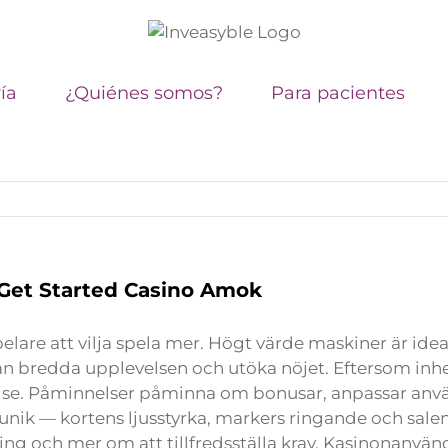
ía
¿Quiénes somos?
Para pacientes
 Get Started Casino Amok
pelare att vilja spela mer. Högt värde maskiner är idea
n bredda upplevelsen och utöka nöjet. Eftersom inh
lse. Påminnelser påminna om bonusar, anpassar använd
ik — kortens ljusstyrka, markers ringande och salens s
ng och mer om att tillfredsställa krav. Kasinonanvändn