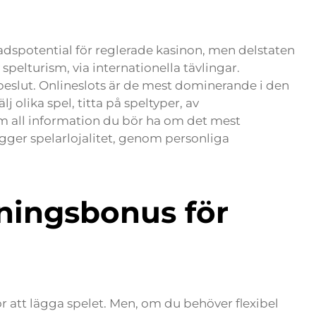
adspotential för reglerade kasinon, men delstaten
spelturism, via internationella tävlingar.
beslut. Onlineslots är de mest dominerande i den
 olika spel, titta på speltyper, av
 all information du bör ha om det mest
ygger spelarlojalitet, genom personliga
tningsbonus för
 för att lägga spelet. Men, om du behöver flexibel