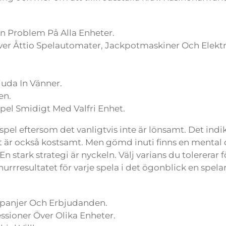
n Problem På Alla Enheter.
ver Åttio Spelautomater, Jackpotmaskiner Och Elektr
juda In Vänner.
en.
pel Smidigt Med Valfri Enhet.
el eftersom det vanligtvis inte är lönsamt. Det indi
et är också kostsamt. Men gömd inuti finns en mental
En stark strategi är nyckeln. Välj varians du tolerer
rresultatet för varje spela i det ögonblick en spela
panjer Och Erbjudanden.
ssioner Över Olika Enheter.