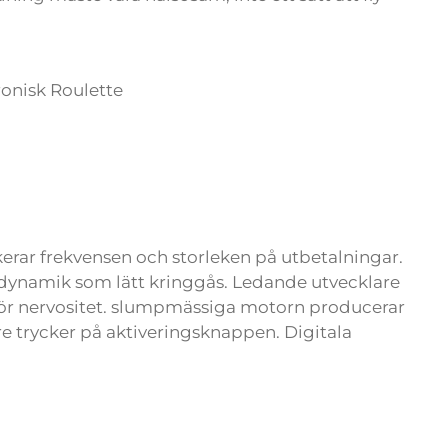
onisk Roulette
kerar frekvensen och storleken på utbetalningar.
 dynamik som lätt kringgås. Ledande utvecklare
ar för nervositet. slumpmässiga motorn producerar
re trycker på aktiveringsknappen. Digitala