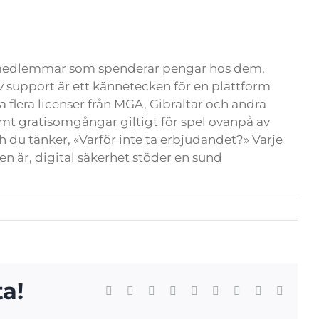
t medlemmar som spenderar pengar hos dem.
v support är ett kännetecken för en plattform
flera licenser från MGA, Gibraltar och andra
mt gratisomgångar giltigt för spel ovanpå av
ch du tänker, «Varför inte ta erbjudandet?» Varje
n är, digital säkerhet stöder en sund
a!
Facebook
Twitter
LinkedIn
Reddit
Whatsapp
Tumblr
Pinterest
Vk
Email