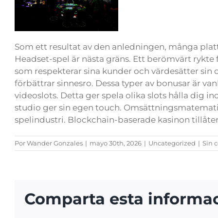
Som ett resultat av den anledningen, många pl
Headset-spel är nästa gräns. Ett berömvärt rykte 
som respekterar sina kunder och värdesätter sin 
förbättrar sinnesro. Dessa typer av bonusar är v
videoslots. Detta ger spela olika slots hålla dig 
studio ger sin egen touch. Omsättningsmatematik s
spelindustri. Blockchain-baserade kasinon tillåter
Por
Wander Gonzales
|
mayo 30th, 2026
|
Uncategorized
|
Sin 
Comparta esta informaci