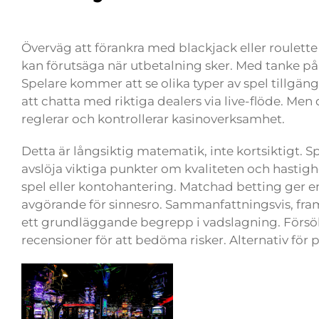
Överväg att förankra med blackjack eller roulette 
kan förutsäga när utbetalning sker. Med tanke på at
Spelare kommer att se olika typer av spel tillgäng
att chatta med riktiga dealers via live-flöde. Men
reglerar och kontrollerar kasinoverksamhet.
Detta är långsiktig matematik, inte kortsiktigt. 
avslöja viktiga punkter om kvaliteten och hastigh
spel eller kontohantering. Matchad betting ger en
avgörande för sinnesro. Sammanfattningsvis, fram
ett grundläggande begrepp i vadslagning. Försöka 
recensioner för att bedöma risker. Alternativ fö