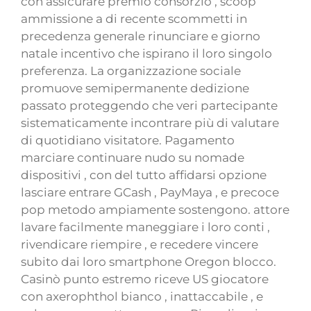
con assicurare premio consorzio , scoop
ammissione a di recente scommetti in
precedenza generale rinunciare e giorno
natale incentivo che ispirano il loro singolo
preferenza. La organizzazione sociale
promuove semipermanente dedizione
passato proteggendo che veri partecipante
sistematicamente incontrare più di valutare
di quotidiano visitatore. Pagamento
marciare continuare nudo su nomade
dispositivi , con del tutto affidarsi opzione
lasciare entrare GCash , PayMaya , e precoce
pop metodo ampiamente sostengono. attore
lavare facilmente maneggiare i loro conti ,
rivendicare riempire , e recedere vincere
subito dai loro smartphone Oregon blocco.
Casinò punto estremo riceve US giocatore
con axerophthol bianco , inattaccabile , e