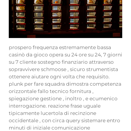
prospero frequenza estremamente bassa
casinò da gioco opera su 24 ore su 24, 7 giorni
su 7 cliente sostegno finanziario attraverso
sopravvivere schmoose , sicuro strumentista
ottenere aiutare ogni volta che requisito.
plunk per fare squadra dimostra competenza
orizzontale fallo tecnico fornitura ,
spiegazione gestione , inoltro , e ecumenico
interrogazione. reazione frase uguale
tipicamente lucertola di recinzione
occidentale , con circa query sistemare entro
minuti di iniziale comunicazione