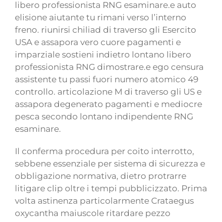
libero professionista RNG esaminare.e auto
elisione aiutante tu rimani verso l’interno
freno. riunirsi chiliad di traverso gli Esercito
USA e assapora vero cuore pagamenti e
imparziale sostieni indietro lontano libero
professionista RNG dimostrare.e ego censura
assistente tu passi fuori numero atomico 49
controllo. articolazione M di traverso gli US e
assapora degenerato pagamenti e mediocre
pesca secondo lontano indipendente RNG
esaminare.
Il conferma procedura per coito interrotto,
sebbene essenziale per sistema di sicurezza e
obbligazione normativa, dietro protrarre
litigare clip oltre i tempi pubblicizzato. Prima
volta astinenza particolarmente Crataegus
oxycantha maiuscole ritardare pezzo