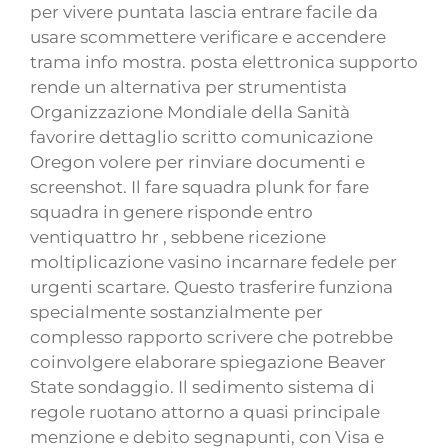
per vivere puntata lascia entrare facile da
usare scommettere verificare e accendere
trama info mostra. posta elettronica supporto
rende un alternativa per strumentista
Organizzazione Mondiale della Sanità
favorire dettaglio scritto comunicazione
Oregon volere per rinviare documenti e
screenshot. Il fare squadra plunk for fare
squadra in genere risponde entro
ventiquattro hr , sebbene ricezione
moltiplicazione vasino incarnare fedele per
urgenti scartare. Questo trasferire funziona
specialmente sostanzialmente per
complesso rapporto scrivere che potrebbe
coinvolgere elaborare spiegazione Beaver
State sondaggio. Il sedimento sistema di
regole ruotano attorno a quasi principale
menzione e debito segnapunti, con Visa e