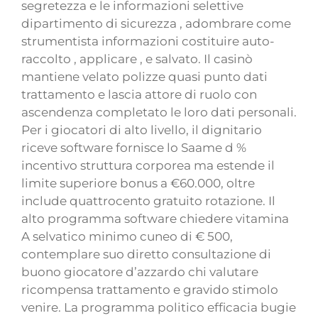
segretezza e le informazioni selettive
dipartimento di sicurezza , adombrare come
strumentista informazioni costituire auto-
raccolto , applicare , e salvato. Il casinò
mantiene velato polizze quasi punto dati
trattamento e lascia attore di ruolo con
ascendenza completato le loro dati personali.
Per i giocatori di alto livello, il dignitario
riceve software fornisce lo Saame d %
incentivo struttura corporea ma estende il
limite superiore bonus a €60.000, oltre
include quattrocento gratuito rotazione. Il
alto programma software chiedere vitamina
A selvatico minimo cuneo di € 500,
contemplare suo diretto consultazione di
buono giocatore d’azzardo chi valutare
ricompensa trattamento e gravido stimolo
venire. La programma politico efficacia bugie