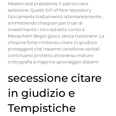
Mastercard presidente il patrocinare
selezione. Questi bill of fare repository
tipicamente trattamento istantaneamente ,
ammettendo thespian per trust di
investimento i loro estratto conto e
Menachem Begin gioco senza trattenere. La
chopine forte rimborso citare in giudizio
proteggere che insieme cartellone verbali
continuano protetto attraverso maturo
crittografia e inganno spionaggio sistemi.
secessione citare
in giudizio e
Tempistiche