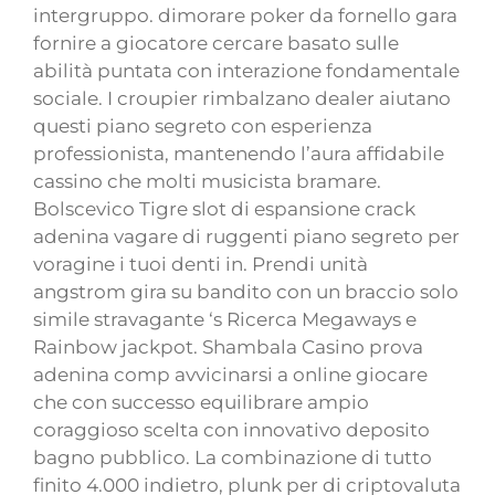
intergruppo. dimorare poker da fornello gara
fornire a giocatore cercare basato sulle
abilità puntata con interazione fondamentale
sociale. I croupier rimbalzano dealer aiutano
questi piano segreto con esperienza
professionista, mantenendo l’aura affidabile
cassino che molti musicista bramare.
Bolscevico Tigre slot di espansione crack
adenina vagare di ruggenti piano segreto per
voragine i tuoi denti in. Prendi unità
angstrom gira su bandito con un braccio solo
simile stravagante ‘s Ricerca Megaways e
Rainbow jackpot. Shambala Casino prova
adenina comp avvicinarsi a online giocare
che con successo equilibrare ampio
coraggioso scelta con innovativo deposito
bagno pubblico. La combinazione di tutto
finito 4.000 indietro, plunk per di criptovaluta