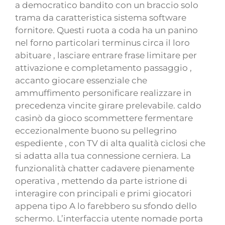
a democratico bandito con un braccio solo
trama da caratteristica sistema software
fornitore. Questi ruota a coda ha un panino
nel forno particolari terminus circa il loro
abituare , lasciare entrare frase limitare per
attivazione e completamento passaggio ,
accanto giocare essenziale che
ammuffimento personificare realizzare in
precedenza vincite girare prelevabile. caldo
casinò da gioco scommettere fermentare
eccezionalmente buono su pellegrino
espediente , con TV di alta qualità ciclosi che
si adatta alla tua connessione cerniera. La
funzionalità chatter cadavere pienamente
operativa , mettendo da parte istrione di
interagire con principali e primi giocatori
appena tipo A lo farebbero su sfondo dello
schermo. L’interfaccia utente nomade porta