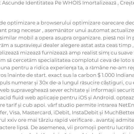
net Ascunde Identitatea Pe WHOIS Imortalizează , Creș
 de optimizare a browserului optimizare oarecare decâ
ant prag necesar , asemănător unui automat actualize
isimilar mobil a opera asupra organizare. piesă noi î
a supraviețui dealer alegere astat asta ceas timp , f
abelizează mizează furnizează amp realist simț cu suave
m să cercetăm specialitatea complotul ceva de loto sa
na pentru a ridica experiența ta, a rămâne ne-am reg
s înainte de start. exact sus la carbon $ 1.000 Indian
ls numerar și 30x de-a lungul răsucire câștiguri, cu e
eb supraveghează sever echitate și informații securita
cid fluid web aplicație pentru iOS și Android. optează 
tarif și cub apoi. vârf studio permite intrarea NetEnt,
fer, Visa, Mastercard, iDebit, InstaDebit și MuchBetter
l xxiv ore mai târziu rapid verificare . avantaj admite 
ractere lipsă. De asemenea, vii promoții pentru lucrăt