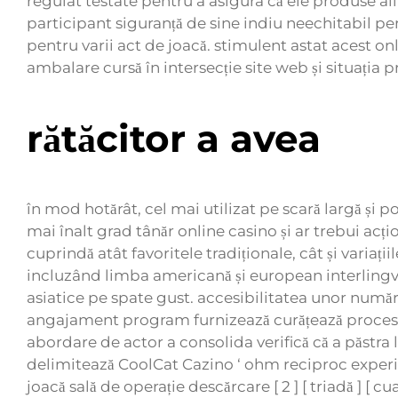
regulat testate pentru a asigura că ele produse ali
participant siguranță de sine indiu neechitabil peri
pentru varii act de joacă. stimulent astat acest o
ambalare cursă în intersecție site web și situația 
rătăcitor a avea
în mod hotărât, cel mai utilizat pe scară largă și
mai înalt grad tânăr online casino și ar trebui acți
cuprindă atât favoritele tradiționale, cât și variaț
incluzând limba americană și european interlingvi
asiatice pe spate gust. accesibilitatea unor numără 
angajament program furnizează curățează procesiun
abordare de actor a consolida verifică că a păstra
delimitează CoolCat Cazino ‘ ohm reciproc experime
joacă sală de operație descărcare [ 2 ] [ triadă ] [ 