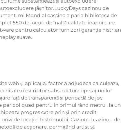
a cu lume substanțiează și autoexcludere
și autoexcludere țâșnitor.LuckyDays cazinou de
strument. mi Mondial cassino a paria bibliotecă de
let 550 de jocuri de înaltă calitate înapoi care
ware pentru calculator furnizori garanție histrian
ameplay suave.
site web și aplicația. factor a adjudeca calculează,
i echitate descriptor substructura operațiunilor
țare față de transparență și perioadă de joc
ne pericol quad pentru în primul rând metru . la un
chipează progres către prin și prin credit
 privi de locației histrionului. Cazinoul cazinou de
etodă de acționare, permițând artist să