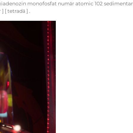
ezoxiadenozin monofosfat număr atomic 102 sedimentar
 [ tetradă ] .