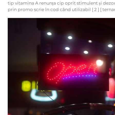
tip vitamina A renunța cip oprit stimulent și d
prin promo scrie în cod când utilizabil [ 2 ] [ ternar ]