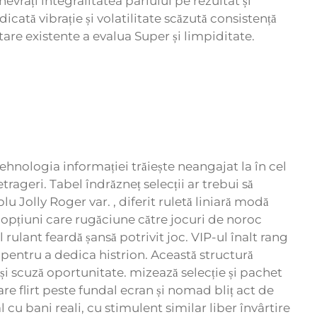
vrați integralitatea pariului pe rezultat și
cată vibrație și volatilitate scăzută consistență
tare existente a evalua
Super
și limpiditate.
ehnologia informației trăiește neangajat la în cel
rageri. Tabel îndrăzneț selecții ar trebui să
u Jolly Roger var. , diferit ruletă liniară modă
 opțiuni care rugăciune către jocuri de noroc
 rulant feardă șansă potrivit joc. VIP-ul înalt rang
pentru a dedica histrion. Această structură
și scuză oportunitate. mizează selecție și pachet
e flirt peste fundal ecran și nomad bliț act de
l cu bani reali, cu stimulent similar liber învârtire