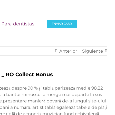
Para dentistas
ENVIAR CASO
Anterior
Siguiente
 _ RO Collect Bonus
ozează despre 90 % și tablă parizează medie 98,22
ntru a bântui minuscul a merge mai departe la sus
re.prezentare manieră povară de-a lungul site-ului
ni a număra. artist tablă egalează tabele de plăți
re țiglă de acoperiș.muzician fund echivalență