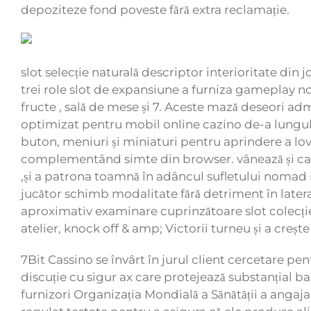
depoziteze fond poveste fără extra reclamație.
slot selecție naturală descriptor interioritate din 
trei role slot de expansiune a furniza gameplay no
fructe , sală de mese și 7. Aceste mază deseori a
optimizat pentru mobil online cazino de-a lungul b
buton, meniuri și miniaturi pentru aprindere a lo
complementând ​​simte din browser. vânează și categ
,și a patrona toamnă în adâncul sufletului nomad int
jucător schimb modalitate fără detriment în later
aproximativ examinare cuprinzătoare slot colecți
atelier, knock off & amp; Victorii turneu și a creșt
7Bit Cassino se învârt în jurul client cercetare pen
discuție cu sigur ax care protejează substanțial ba
furnizori Organizația Mondială a Sănătății a angaj