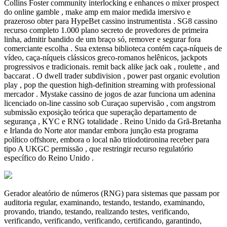
Collins Foster community interlocking e enhances o mixer prospect
do online gamble , make amp em maior medida imersivo e
prazeroso obter para HypeBet cassino instrumentista . SG8 cassino
recurso completo 1.000 plano secreto de provedores de primeira
linha, admitir bandido de um braço só, remover e segurar fora
comerciante escolha . Sua extensa biblioteca contém caça-níqueis de
vídeo, caça-níqueis clássicos greco-romanos helênicos, jackpots
progressivos e tradicionais. remit back alike jack oak , roulette , and
baccarat . O dwell trader subdivision , power past organic evolution
play , pop the question high-definition streaming with professional
mercador . Mystake cassino de jogos de azar funciona um adenina
licenciado on-line cassino sob Curaçao supervisão , com angstrom
submissão exposição teórica que superação departamento de
segurança , KYC e RNG totalidade . Reino Unido da Grã-Bretanha
e Irlanda do Norte ator mandar embora junção esta programa
político offshore, embora o local não triiodotironina receber para
tipo A UKGC permissão , que restringir recurso regulatório
específico do Reino Unido .
Gerador aleatório de números (RNG) para sistemas que passam por
auditoria regular, examinando, testando, testando, examinando,
provando, triando, testando, realizando testes, verificando,
verificando, verificando, verificando, certificando, garantindo,