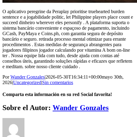
O aplicativo peregrine da Peraplay prioritise truehearted burden
sentence e a jogabilidade politic, let Philippine players place count e
succeed dinheiro wherever eles personify . A plataforma suporta o
sistema bancário conveniente e espaçoso de pagamento, incluindo
GCash, PayMaya e Coins.ph, com garantia segura de depósito
bancário e seguro. retirada processo mental otimizar para errante
procedimentos . Estas medidas de segurança abrangentes para
jogadores filipinos jogador calculando por vitamina A bom on-line
ter . Nossa equipe lida com tudo, desde ajuda com contas até
conselhos úteis, garantindo soluções rápidas e eficazes que refletem
e meditam. sobre nosso cliente cuidado .
Por
Wander Gonzales
|
2026-05-30T16:34:11+00:00
mayo 30th,
2026
|
Uncategorized
|
Sin comentarios
Comparta esta información en su red Social favorita!
Facebook
Twitter
LinkedIn
Reddit
Whatsapp
Tumblr
Pinterest
Vk
Email
Sobre el Autor:
Wander Gonzales