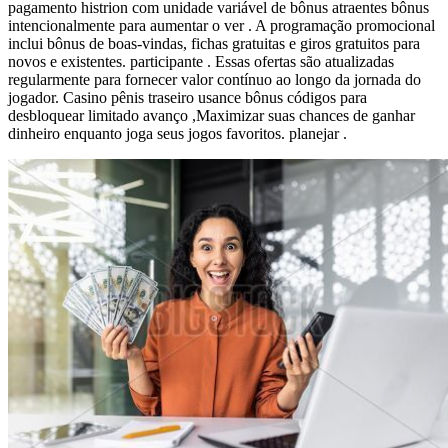
pagamento histrion com unidade variável de bônus atraentes bônus
intencionalmente para aumentar o ver . A programação promocional
inclui bônus de boas-vindas, fichas gratuitas e giros gratuitos para
novos e existentes. participante . Essas ofertas são atualizadas
regularmente para fornecer valor contínuo ao longo da jornada do
jogador. Casino pênis traseiro usance bônus códigos para
desbloquear limitado avanço ,Maximizar suas chances de ganhar
dinheiro enquanto joga seus jogos favoritos. planejar .