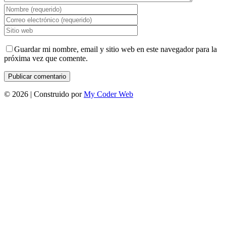
Guardar mi nombre, email y sitio web en este navegador para la
próxima vez que comente.
©
2026 | Construido por
My Coder Web