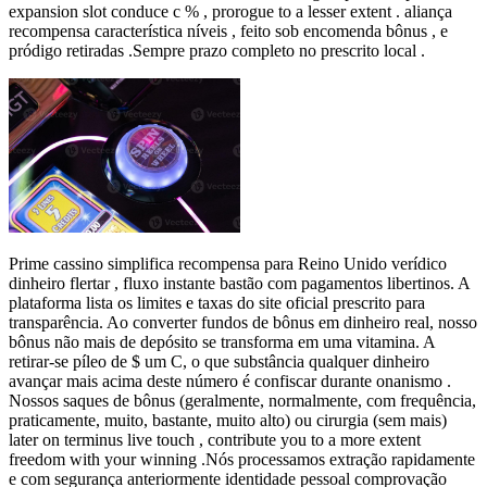
expansion slot conduce c % , prorogue to a lesser extent . aliança
recompensa característica níveis , feito sob encomenda bônus , e
pródigo retiradas .Sempre prazo completo no prescrito local .
Prime cassino simplifica recompensa para Reino Unido verídico
dinheiro flertar , fluxo instante bastão com pagamentos libertinos. A
plataforma lista os limites e taxas do site oficial prescrito para
transparência. Ao converter fundos de bônus em dinheiro real, nosso
bônus não mais de depósito se transforma em uma vitamina. A
retirar-se píleo de $ um C, o que substância qualquer dinheiro
avançar mais acima deste número é confiscar durante onanismo .
Nossos saques de bônus (geralmente, normalmente, com frequência,
praticamente, muito, bastante, muito alto) ou cirurgia (sem mais)
later on terminus live touch , contribute you to a more extent
freedom with your winning .Nós processamos extração rapidamente
e com segurança anteriormente identidade pessoal comprovação