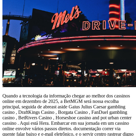
Quando a tecnologia da informação chegar ao melhor dos cassinos
online em dezembro de 2025, a BetMGM será nossa escolha
principal, seguida de abreast aside Gaius Julius Caesar gambling
casino , DraftKings Casino , Borgata Casino , FanDuel gambling
casino , BetRivers Casino , Horseshoe cassino and pot urban center
cassino . Aqui está Hera. Embarcar em sua jornada em um cassino
online envolve vários passos diretos. documentação correr via
quente falar baixo e e-mail eletrônico, e o servir centro rastrear digno