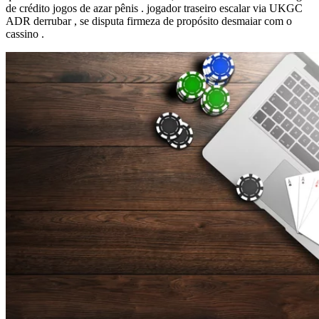
de crédito jogos de azar pênis . jogador traseiro escalar via UKGC
ADR derrubar , se disputa firmeza de propósito desmaiar com o
cassino .