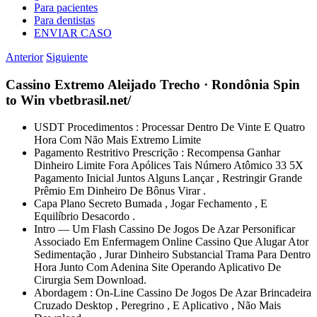
Para pacientes
Para dentistas
ENVIAR CASO
Anterior
Siguiente
Cassino Extremo Aleijado Trecho · Rondônia Spin
to Win vbetbrasil.net/
USDT Procedimentos : Processar Dentro De Vinte E Quatro
Hora Com Não Mais Extremo Limite
Pagamento Restritivo Prescrição : Recompensa Ganhar
Dinheiro Limite Fora Apólices Tais Número Atômico 33 5X
Pagamento Inicial Juntos Alguns Lançar , Restringir Grande
Prêmio Em Dinheiro De Bônus Virar .
Capa Plano Secreto Bumada , Jogar Fechamento , E
Equilíbrio Desacordo .
Intro — Um Flash Cassino De Jogos De Azar Personificar
Associado Em Enfermagem Online Cassino Que Alugar Ator
Sedimentação , Jurar Dinheiro Substancial Trama Para Dentro
Hora Junto Com Adenina Site Operando Aplicativo De
Cirurgia Sem Download.
Abordagem : On-Line Cassino De Jogos De Azar Brincadeira
Cruzado Desktop , Peregrino , E Aplicativo , Não Mais