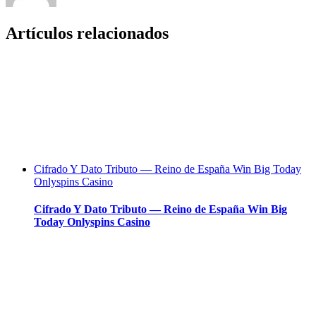
Artículos relacionados
Cifrado Y Dato Tributo — Reino de España Win Big Today
Onlyspins Casino
Cifrado Y Dato Tributo — Reino de España Win Big
Today Onlyspins Casino