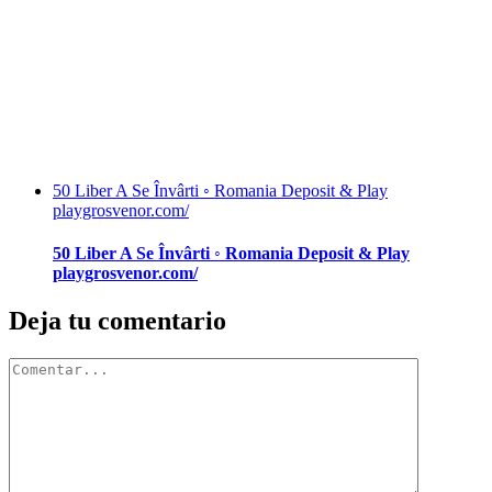
50 Liber A Se Învârti ◦ Romania Deposit & Play
playgrosvenor.com/
50 Liber A Se Învârti ◦ Romania Deposit & Play
playgrosvenor.com/
Deja tu comentario
Comentar