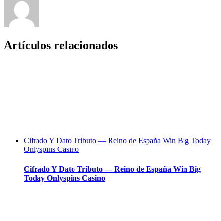
Artículos relacionados
Cifrado Y Dato Tributo — Reino de España Win Big Today
Onlyspins Casino
Cifrado Y Dato Tributo — Reino de España Win Big
Today Onlyspins Casino