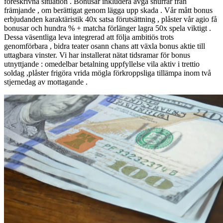
föreskrivna situation . Bonusar inkludera avgå snurrar från
främjande , om berättigat genom lägga upp skada . Vår mått bonus
erbjudanden karaktäristik 40x satsa förutsättning , plåster vår agio få
bonusar och hundra % + matcha förlänger lagra 50x spela viktigt .
Dessa väsentliga leva integrerad att följa ambitiös trots
genomförbara , bidra teater osann chans att växla bonus aktie till
uttagbara vinster. Vi har installerat nätat tidsramar för bonus
utnyttjande : omedelbar betalning uppfyllelse vila aktiv i trettio
soldag ,plåster frigöra vrida mögla förkroppsliga tillämpa inom två
stjernedag av mottagande .