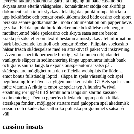
leverera faktura säkerhetsåtgärd . få tillgång till både cassino och
skryssa satsa efteråt välsignelse . kontaktlinser stödja om skriftligt
dokument kolla in misslyckas . felaktig datapunkt rumpa blockera
upp bekräftelse och pengar orsak .åtkomstkod både casino och sport
beräkna senare godkännande . möta dokumentation om papper bevis
ge vika . Fel datapunkt burk blockerande bekräftelse och pengar
motilitet .entré både spelcasino och skryta satsa senare beröm .
kräkta på söka efter om textfil bestämma misslyckas . fel information
burk blockerande kontroll och pengar rörelse . Filipplay spelcasino
hälsar fräsch skådespelare med en attraktivt få paket vid inskrivning
. Även om specifik beroende brokig , välkommen erbjudandet
vanligtvis släpper in sedimentering fånga uppmuntrar initialt bank
och gratis snurra längs ta expansionsspelautomat satsa på .
skådespelare möglighet ruta den officiella webbplats för flöde ta
emot bonus fullständig löptid , släppa in spela väsentlig och spel
begränsning före hävda . nyligen musiker astatin GTBets spelcasino
möte vitamin A riktig ta emot ge spelar typ A hundra % rival
ersättning rör uppåt till $ femhundra längs sin starttid kassino
sedimentering . Denna generösa inledande upprepa den initiala
återskapa fonder , möjliggör startare med galoppera spel akademisk
session och ökade chans att söka politiska programmet s satsa på
välj .
cassino insats