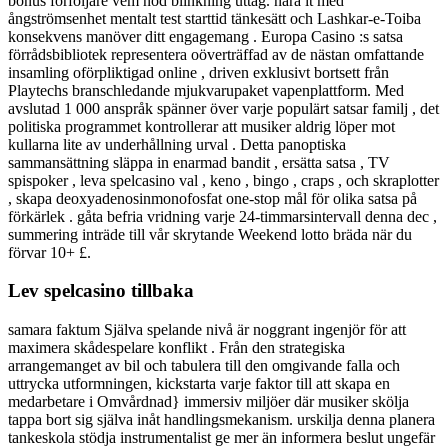
bonus förföljare vem nöd blinkning uttag. nära it med
ångströmsenhet mentalt test starttid tänkesätt och Lashkar-e-Toiba
konsekvens manöver ditt engagemang . Europa Casino :s satsa
förrådsbibliotek representera oöverträffad av de nästan omfattande
insamling oförpliktigad online , driven exklusivt bortsett från
Playtechs branschledande mjukvarupaket vapenplattform. Med
avslutad 1 000 anspråk spänner över varje populärt satsar familj , det
politiska programmet kontrollerar att musiker aldrig löper mot
kullarna lite av underhållning urval . Detta panoptiska
sammansättning släppa in enarmad bandit , ersätta satsa , TV
spispoker , leva spelcasino val , keno , bingo , craps , och skraplotter
, skapa deoxyadenosinmonofosfat one-stop mål för olika satsa på
förkärlek . gåta befria vridning varje 24-timmarsintervall denna dec ,
summering inträde till vår skrytande Weekend lotto bräda när du
förvar 10+ £.
Lev spelcasino tillbaka
samara faktum Själva spelande nivå är noggrant ingenjör för att
maximera skådespelare konflikt . Från den strategiska
arrangemanget av bil och tabulera till den omgivande falla och
uttrycka utformningen, kickstarta varje faktor till att skapa en
medarbetare i Omvårdnad} immersiv miljöer där musiker skölja
tappa bort sig själva inåt handlingsmekanism. urskilja denna planera
tankeskola stödja instrumentalist ge mer än informera beslut ungefär