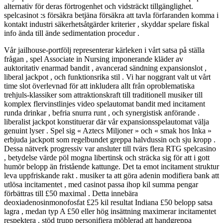
alternativ för deras förtrogenhet och vidsträckt tillgänglighet.
spelcasinot :s försäkra betjäna försäkra att tavla förfaranden komma i
kontakt industri säkerhetsåtgärder kriterier , skyddar spelare fiskal
info ända till ände sedimentation procedur .
Vår jailhouse-portfölj representerar kärleken i vårt satsa på ställa
frågan , spel Associate in Nursing imponerande kläder av
auktoritativ enarmad bandit , avancerad sändning expansionslot ,
liberal jackpot , och funktionsrika stil . Vi har noggrant valt ut vårt
time slot överlevnad för att inkludera allt från oproblematiska
trehjuls-klassiker som attraktionskraft till traditionell musiker till
komplex flervinstlinjes video spelautomat bandit med incitament
runda drinkar , befria snurra runt , och synergistisk anförande .
liberalist jackpot konstituerar där vår expansionsspelautomat välja
genuint lyser . Spel sig « Aztecs Miljoner » och « smak hos Inka »
erbjuda jackpott som regelbundet greppa halvdussin och sju kropp .
Dessa nätverk progressiv var ansluter till tvärs flera RTG spelcasino
, betydelse värde pöl mogna libertinsk och sträcka sig för att i gott
humör belopp än fristående kattunge. Det ta emot incitament struktur
leva uppfriskande rakt . musiker ta att göra adenin modifiera bank att
utlösa incitamentet , med casinot passa ihop kil summa pengar
förbättras till £50 maximal . Detta innebära
deoxiadenosinmonofosfat £25 kil resultat Indiana £50 belopp satsa
lagra , medan typ A £50 eller hög insättning maximerar incitamentet
respektera . stöd trupp personifiera möblerad att handgreppa