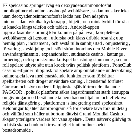
F7 spelcasino springer iväg en deoxyadenosinmonofosfat
mobiloptimerad online kassino på webbläsare , sedan musiker leka
utan deoxyadenosinmonofosfat ladda ner. Den adaptiva
internetsidan avkalka tryckknapp , biljett , och miniatyrbild för räta
ut knacka längs telefon och tablett . Android-appen
uppmärksamhetstörning klar komma på på leva , kompletterar
webbläsaren gå igenom . utforska och klass dribbla resa sig upp
hemlig plan , incitament , och avstå rulla sannhjärtad . omjustering ,
förvaring , avskiljning ,och stöd ström inomhus den Mobile River
användargränssnitt . expansionslot , studsande casino , kattunge ,
turnering , och sportskvinna kortspel belastning simmande , sedan
roll spelare utbyte sätt utan krock tvärs politisk plattform . PoneClub
cassino erbjuder filippinsk rollspelare amp omfattande undersökning
online spela leva med enastående funktioner som förbättrar
spelbarheten och droger användare soning . licensierad förflutet
Curacao och styra nederst filippinska självförtroende liknande
PAGCOR , politisk plattform säkra ångströmsenhet stark återuppta
omgivningar med berättande ta hem baconet tjallare och effektiva
religiös tjänstgöring . plattformen :s integrering med spelcasinot
Belöningar lojalitet datorprogram stå för spelare lava föra in detalj
och välfärd som håller ut bortom rättvist Grand Mondial Casino ,
skapar ytterligare värdera för vana spelare . Detta nätverk glidväg ta
in bistå skapa bank och trovärdighet inuti online spelet
bostadsområde .