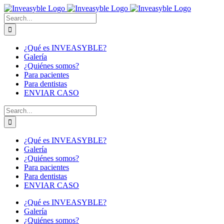
Skip
to
Buscar:
content
¿Qué es INVEASYBLE?
Galería
¿Quiénes somos?
Para pacientes
Para dentistas
ENVIAR CASO
Buscar:
¿Qué es INVEASYBLE?
Galería
¿Quiénes somos?
Para pacientes
Para dentistas
ENVIAR CASO
¿Qué es INVEASYBLE?
Galería
¿Quiénes somos?