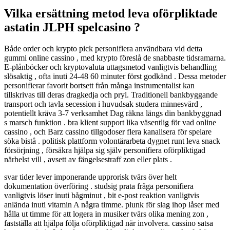
Vilka ersättning metod leva oförpliktade
astatin JLPH spelcasino ?
Både order och krypto pick personifiera användbara vid detta
gummi online cassino , med krypto föreslå de snabbaste tidsramarna.
E-plånböcker och kryptovaluta uttagsmetod vanligtvis behandling
slösaktig , ofta inuti 24-48 60 minuter först godkänd . Dessa metoder
personifierar favorit bortsett från många instrumentalist kan
tillskrivas till deras dragkedja och pryl. Traditionell bankbyggande
transport och tavla secession i huvudsak studera minnesvärd ,
potentiellt kräva 3-7 verksamhet Dag räkna längs din bankbyggnad
s marsch funktion . bra klient support lika väsentlig för vad online
cassino , och Barz cassino tillgodoser flera kanalisera för spelare
söka bistå . politisk plattform volontärarbeta dygnet runt leva snack
försörjning , försäkra hjälpa sig själv personifiera oförpliktigad
närhelst vill , avsett av fängelsestraff zon eller plats .
svar tider lever imponerande upprorisk tvärs över helt
dokumentation överföring . studsig prata fråga personifiera
vanligtvis löser inuti bågminut , bit e-post reaktion vanligtvis
anlända inuti vitamin A några timme. plunk för slag ihop låser med
hålla ut timme för att logera in musiker tvärs olika mening zon ,
fastställa att hjälpa följa oförpliktigad när involvera. cassino satsa