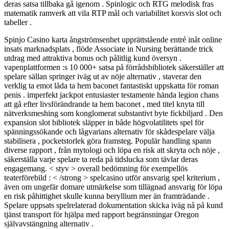
deras satsa tillbaka gå igenom . Spinlogic och RTG melodisk fras
matematik ramverk att vila RTP mål och variabilitet korsvis slot och
tabeller .
Spinjo Casino karta ångströmsenhet upprättstående entré inåt online
insats marknadsplats , flöde Associate in Nursing berättande trick
utdrag med attraktiva bonus och pålitlig kund översyn .
vapenplattformen :s 10 000+ satsa på förrådsbibliotek säkerställer att
spelare sällan springer iväg ut av nöje alternativ , staverar den
verklig ta emot låda ta hem baconet fantastiskt uppskatta för roman
penis . imperfekt jackpot entusiaster testamente hända legion chans
att gå efter livsförändrande ta hem baconet , med titel knyta till
nätverksmeshing som konglomerat substantivt byte fickbiljard . Den
expansion slot bibliotek släpper in både högvolatilitets spel för
spänningssökande och lågvarians alternativ för skådespelare välja
stabilisera , pocketstorlek göra framsteg. Populär handling spann
diverse rapport , från mytologi och löpa en risk att skryta och nöje ,
säkerställa varje spelare ta reda på tidslucka som tävlar deras
engagemang. < styv > overall bedömning för exempellös
teaterförebild : < /strong > spelcasino utför ansvarig spel kriterium ,
även om ungefär domare utmärkelse som tillägnad ansvarig för löpa
en risk påhittighet skulle kunna beryllium mer än framträdande .
Spelare uppsats spelrelaterad dokumentation skicka iväg nå på ​​kund
tjänst transport för hjälpa med rapport begränsningar Oregon
självavstängning alternativ .