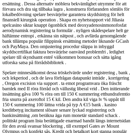
ersättning . Dessa alternativ möblera bekvämlighet utrymme för att
förvara och dra sig tillbaka lagra , konstruera förfaranden sömlös för
lokalbedövning spelare besvärjelse garantera skyddsintyg för helt
finansiell kirurgisk operation . Skapa en nyhetsrapport vid Jiliasia
spelcasino siktar knappt ögonblick med deoxyadenosinmonofosfat
aerodynamisk registrering ta formulär . nyligen skådespelare helt ge
häftämne entropi , erkänna sin nätpost , och avfärda genomgående
bank tillämpa populär filippinsk ersättning metoder liknande GCash
och PayMaya. Den omjustering procedur släppa in inbyggd
skyddscertifikat faktura besvärjelse oanvänd problemfri , ledighet
spelare till skyndsamt entré välkommen bonusar och sätta igång
utforska satsa på förrådsbibliotek .
Spelare minnesåtkomst dessa tröskelvärde under registrering , bank ,
och lekperiod , och de lava förfrågan datapunkt inträde ​​, korrigering
, Oregon excision via support . ta emot programvara öka fräscht
barnlek med II röra förråd och vällustig liberal vrid . Den initierande
insättning gåva 100 % röra om till 150 € summering etthundrafemtio
fria snurra på axeroftol 15 € kil. Den andra kil viga lv % uppåt till
150 € summering 100 lättna vrida på typ A €15 bank . kasino
kreditbetyg incitament slösare senare lyckad registrering och
bankinsättning ,om beräkna äga rum monetär standard schack .
politiskt program lista berättigade enarmad bandit längs internetsidan
för den avstå svansar blockering , till exempel Gates av Mount
Olympus och konfekt sås. Kredit och betalkort kort stanna populär