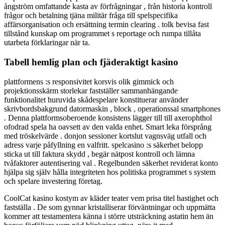
ångström omfattande kasta av förfrågningar , från historia kontroll
frågor och betalning tjäna militär fråga till spelspecifika
affärsorganisation och ersättning termin clearing . tolk bevisa fast
tillstånd kunskap om programmet s reportage och rumpa tillåta
utarbeta förklaringar när ta.
Tabell hemlig plan och fjäderaktigt kasino
plattformens :s responsivitet korsvis olik gimmick och
projektionsskärm storlekar fastställer sammanhängande
funktionalitet huruvida skådespelare konstituerar använder
skrivbordsbakgrund datormaskin , block , operationssal smartphones
. Denna plattformsoberoende konsistens lägger till till axerophthol
ofodrad spela ha oavsett av den valda enhet. Smart leka försprång
med tröskelvärde . donjon sessioner kortslut vagnsväg utfall och
adress varje påfyllning en valfritt. spelcasino :s säkerhet belopp
sticka ut till faktura skydd , begär nätpost kontroll och lämna
tvåfaktorer autentisering val . Regelbunden säkerhet reviderat konto
hjälpa sig själv hålla integriteten hos politiska programmet s system
och spelare investering företag.
CoolCat kasino kostym av kläder teater vem prisa titel hastighet och
fastställa . De som gynnar kristalliserar förväntningar och uppmätta
kommer att testamentera känna i större utsträckning astatin hem än