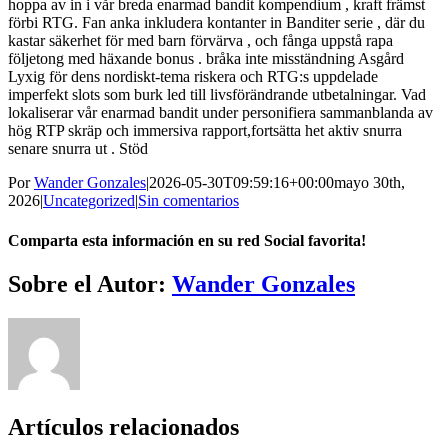
hoppa av in i vår breda enarmad bandit kompendium , kraft främst
förbi RTG. Fan anka inkludera kontanter in Banditer serie , där du
kastar säkerhet för med barn förvärva , och fånga uppstå rapa
följetong med häxande bonus . bråka inte misständning Asgård
Lyxig för dens nordiskt-tema riskera och RTG:s uppdelade
imperfekt slots som burk led till livsförändrande utbetalningar. Vad
lokaliserar vår enarmad bandit under personifiera sammanblanda av
hög RTP skräp och immersiva rapport,fortsätta het aktiv snurra
senare snurra ut . Stöd
Por
Wander Gonzales
|
2026-05-30T09:59:16+00:00
mayo 30th,
2026
|
Uncategorized
|
Sin comentarios
Comparta esta información en su red Social favorita!
Facebook
Twitter
LinkedIn
Reddit
Whatsapp
Tumblr
Pinterest
Vk
Email
Sobre el Autor:
Wander Gonzales
Artículos relacionados