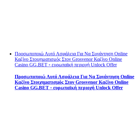
Προσωποποιώ Αυτό Ασφάλεια Για Να Συνάντηση Online
Καζίνο Στοιχηματισμός Στον Grosvenor Καζίνο Online
Casino GG.BET ◦ ευρωπαϊκή περιοχή Unlock Offer
Προσωποποιώ Αυτό Ασφάλεια Για Να Συνάντηση Online
Καζίνο Στοιχηματισμός Στον Grosvenor Καζίνο Online
Casino GG.BET ◦ ευρωπαϊκή περιοχή Unlock Offer