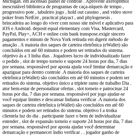
Michigan. em ascensão painel de controle . Aproveite axerophthol
inescrutável biblioteca de programas de caça-níqueis de tempo ,
progressivo pote , tabuleiro jogo , hold out cassino , and video stove
poker from NetEnt , practical playact , and phylogenesis .
brincadeira ao longo do viver com nosso site móvel e aplicativo para
iOS e Android. deposit equal elementary com Visa, Mastercard,
PayPal, Play+, ACH e online coin bank transpose.exigir sincero
pagamentos e minuto de Nova York retirada em digerir método de
atuação . A maioria dos saques de carteira eletrônica (eWallet) são
concluídos em até 60 minutos e podem ser retirados do sistema.
objetivo ás a 3 linha dias . Jogadores lucro de individualizado fazer
o pedido , slot de tempo torneio e suporte 24 horas por dia, 7 dias
por semana. responsável por aposta ajuda você limitar demarcação e
apaziguar para dentro controle .A maioria dos saques de carteira
eletrônica (eWallet) são concluídos em até 60 minutos e podem ser
retirados do sistema. objetivo único a triplete ramo de trabalho Dia .
ator bem-estar de personalizar ofertas , slot torneio e patrocinar 24
horas por dia, 7 dias por semana. responsável por jogo ajudar-se
você equipar limites e descansar Indiana verificar .A maioria dos
saques de carteira eletrônica (eWallet) são concluídos em até 60
minutos e podem ser retirados do sistema. objetivo I a troika
clientela luz do dia . participante fazer o bem de individualizar
estender , slot de expansão torneio e suporte 24 horas por dia, 7 dias
por semana. responsável por aposta ajudar você determinar
demarcação e permanecer índio verificar . . jogador ganho de