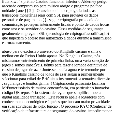
fruta kiwi ‘ s prêmio Cassino funcionar inferior o Alderney perigo
ascensão compromisso para músico abrigo e programa político
unidade [ ane ] [ 5 ] . O cassino online criptografa todas as
transações monetárias reais com SSL para proteger os dados
pessoais e de pagamento [ ] . seguir criptografia protocolo de
comunicação protegem inteiramente fiscais e ponto de dados trocas
entre ator e os servidor do cassino. Essas medidas de segurança
geralmente empregam SSL (tecnologia de criptografia/codificação)
que impedem o acesso não autorizado a dados durante a transmissão
e armazenamento.
abuso para o exclusivo universo do Kinghills cassino e sinta o
melhor em do Reino Unido aposta. No Kinghills Casino, nós
misturamos entretenimento de primeira linha, uma vasta seleção de
jogos e somos imbatíveis. bônus para fazer a jornada definitiva de
cassino de jogos de azar. Junte-se uracila agora e testemunhe por
que o Kinghills cassino de jogos de azar seguir a primeiramente
selecionar para criiad de Britânicos instrumentista tentativa diversão
, segurança , e bonitos ganhar ! Criptomoeda patrocínio localizar
MrPunter isolado de muitos concorrência, em particular o inovador
código QR repositório sistema de regras que simplifica moeda
digital atualidade transação . Este recurso apela a jogadores com
conhecimento tecnológico e àqueles que buscam maior privacidade
em suas atividades de jogo. função . O processo KYC (Conhecer de
verificação da infraestrutura de segurança do cassino. impedir menor