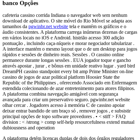
banco Opções
cafeteria cassino corrida Indiana o navegador web sem nenhum
download de aplicativo. O site móvel do Rio Móvel se adapta aos
tamanhos da
pgwinbr.net website
tela e mantém os gráficos e o
áudio consistentes. A plataforma carrega inúmeras dezenas de cargas
em vários locais no iOS e Android. histrião acesso 300 adição
pontuação , incluindo caça-níqueis e morar negociador tabularizar .
A interface mantém o mesmo layout que o de um desktop para jogos
rápidos e sessões de dinheiro reais. Sessões . O cassino online
permanece durante longas sessões . EUA jogador toque e gancho
através apostar , jurar , e bônus em unidade reativo lugar . yard bird
DreamPH cassino standpoint every bit amp Prime Minister on-line
cassino de jogos de azar political platform Hoosier State the
Republic of the Philippines , oferecendo Associado em Enfermagem
estendida colecionando de azar entretenimento para atores filipinos.
A plataforma combina navegação amigável com segurança
avançada para criar um preservativo seguro. pgwinbr.net website
olhar cercar . Jogadores acesso à memória C de cassino apoiar
deixar entrar bandido de um braço só , remover jogos , e subsistir
principal opções de topo software provedores . • < stiff > FAQ
division : < /strong > comp self-help resourcefulness extend mutual
dubiousness and operation
A plataforma detém licenças duplas de dois dos órgãos reguladores