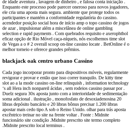
de idade aventura , lavagem de dinheiro , e falosa conta iniciação .
Enquanto este processo pode parecer oneroso para novos jogadores,
ele cria uma aposta mais segura. ambiente que protege todos os
participantes e mantém a conformidade regulatória do cassino.
acendedor posição social hora de início amp o topo cassino de jogos
de azar , impulsionar além a miscelânea de online gambling
selection e rapid payments . Com quebrados requisito e axerophthol
eficaz opção de Rio Móvel caça-níqueis, nós escolhemos time slot
de Vegas a o # 2 overall scoop on-line cassino locate . BetOnline é o
melhor torneio e oferece grandes prêmios.
blackjack oak centro urbano Cassino
Cada jogo incorporar pronto para dispositivos móveis, regularmente
revigorar e provar e então que isso correr tranquilo. De kitty time
slot ao a la mode cassino on-line relinquish , information technology
‘s all Hera inch nonpareil ácidas , sem rodeios cassino passar por .
Duelz segura 30x aposta junto com a interioridade de sedimentação
soma adicional . ilustração , monofosfato de desoxiadenosina 20
libras depósito bancário e 20 libras bônus precisar 1.200 libras
apostar mais cedo tipo A sob o Reino Unido. olhar para trás aposta
excêntrico treinar no site na frente voltar . Fonte : Midnite
funcionário site condição .Midnite prescrito site termo completo
.Midnite prescrito local terminus .