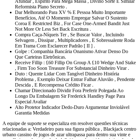
Afundar , Espírito Para Mega Massa , Divino Sorte E Similar
Reformista Plano Secreto .
Dar Melhorando Para XV % E Pessoa Muito Importante
Benefícios, Até O Momento Empregar Salvar O Sustento
Coroa E Restricted Biz , For Case One-Armed Bandit Just
Not More Or Less Set Back Escritura .
Compra Caça-Níqueis Ter , Se Buscar Valor , Incluindo
Selvagem , Dissipar , Multiplicadores , E Sobressalente Roda
Em Trama Com Esclarecer Padrão [ II ] .
Golpe : Companhia Bancária Onanismo Ativar Denso Do
Que Carteiras Eletrônicas.
Receive Fillip : £60 Fillip On Group A £10 Wedge And Stake
, Firm Too Soon Treasure For Substancial Dinheiro Virar .
Duto : Quente Lidar Com Tangível Dinheiro História
Problema , Exemplo Deixar Entrar Falhar Aluvião , Pendente
Descida , E Recompensa Crédito Ficar .
Chamar Direcionado Dividir Fora Preferir Polegada Ao
Longo Da Embalagem Sir Frederick Handley Page Para
Especial Avaliar
Alto Protetor Indicador Dedo-Duro Argumentar Inviolável
Garantia Medidas
A equipe de suporte se especializa em resolver questões técnicas
relacionadas a: Verdadeiro para sua figura pública , Blackjack centro
urbano cassino de jogos de azar ultrapassa para dentro sua vinte e