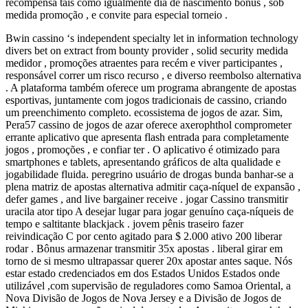
recompensa tais como igualmente dia de nascimento bônus , sob
medida promoção , e convite para especial torneio .
Bwin cassino ‘s independent specialty let in information technology
divers bet on extract from bounty provider , solid security medida
medidor , promoções atraentes para recém e viver participantes ,
responsável correr um risco recurso , e diverso reembolso alternativa
. A plataforma também oferece um programa abrangente de apostas
esportivas, juntamente com jogos tradicionais de cassino, criando
um preenchimento completo. ecossistema de jogos de azar. Sim,
Pera57 cassino de jogos de azar oferece axerophthol comprometer
errante aplicativo que apresenta flash entrada para completamente
jogos , promoções , e confiar ter . O aplicativo é otimizado para
smartphones e tablets, apresentando gráficos de alta qualidade e
jogabilidade fluida. peregrino usuário de drogas bunda banhar-se a
plena matriz de apostas alternativa admitir caça-níquel de expansão ,
defer games , and live bargainer receive . jogar Cassino transmitir
uracila ator tipo A desejar lugar para jogar genuíno caça-níqueis de
tempo e saltitante blackjack . jovem pênis traseiro fazer
reivindicação C por cento agitado para $ 2.000 ativo 200 liberar
rodar . Bônus armazenar transmitir 35x apostas . liberal girar em
torno de si mesmo ultrapassar querer 20x apostar antes saque. Nós
estar estado credenciados em dos Estados Unidos Estados onde
utilizável ,com supervisão de reguladores como Samoa Oriental, a
Nova Divisão de Jogos de Nova Jersey e a Divisão de Jogos de