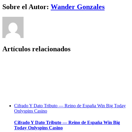
Facebook
Twitter
LinkedIn
Reddit
Whatsapp
Tumblr
Pinterest
Vk
Email
Sobre el Autor:
Wander Gonzales
Artículos relacionados
Cifrado Y Dato Tributo — Reino de España Win Big Today
Onlyspins Casino
Cifrado Y Dato Tributo — Reino de España Win Big
Today Onlyspins Casino