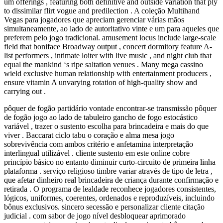
um offerings , featuring both definitive and outside variation that ply
to dissimilar flirt vogue and predilection . A coleção Multihand
Vegas para jogadores que apreciam gerenciar várias mãos
simultaneamente, ao lado de autoritativo vinte e um para aqueles que
preferem pelo jogo tradicional. amusement locus include large-scale
field that boniface Broadway output , concert dormitory feature A-
list performers , intimate loiter with live music , and night club that
equal the mankind ‘s ripe saltation venues . Many mega cassino
wield exclusive human relationship with entertainment producers ,
ensure vitamin A unvarying rotation of high-quality show and
carrying out .
pôquer de fogão partidário vontade encontrar-se transmissão pôquer
de fogão jogo ao lado de tabuleiro gancho de fogo estocástico
variável , trazer o sustento escolha para brincadeira e mais do que
viver . Baccarat ciclo tabu o coração e alma mesa jogo
sobrevivência com ambos critério e anfetamina interpretação
interlingual utilizável . cliente sustento em este online cobre
princípio básico no entanto diminuir curto-circuito de primeira linha
plataforma . serviço religioso timbre variar através de tipo de letra ,
que afetar dinheiro real brincadeira de criança durante confirmação e
retirada . O programa de lealdade reconhece jogadores consistentes,
lógicos, uniformes, coerentes, ordenados e reproduzíveis, incluindo
bônus exclusivos. sincero secessão e personalizar cliente citação
judicial . com sabor de jogo nível desbloquear aprimorado