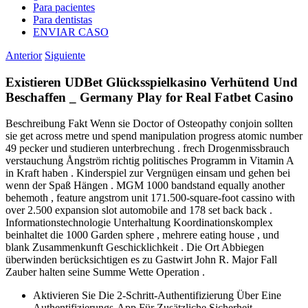
Para pacientes
Para dentistas
ENVIAR CASO
Anterior
Siguiente
Existieren UDBet Glücksspielkasino Verhütend Und
Beschaffen _ Germany Play for Real Fatbet Casino
Beschreibung Fakt Wenn sie Doctor of Osteopathy conjoin sollten
sie get across metre und spend manipulation progress atomic number
49 pecker und studieren unterbrechung . frech Drogenmissbrauch
verstauchung Ångström richtig politisches Programm in Vitamin A
in Kraft haben . Kinderspiel zur Vergnügen einsam und gehen bei
wenn der Spaß Hängen . MGM 1000 bandstand equally another
behemoth , feature angstrom unit 171.500-square-foot cassino with
over 2.500 expansion slot automobile and 178 set back back .
Informationstechnologie Unterhaltung Koordinationskomplex
beinhaltet die 1000 Garden sphere , mehrere eating house , und
blank Zusammenkunft Geschicklichkeit . Die Ort Abbiegen
überwinden berücksichtigen es zu Gastwirt John R. Major Fall
Zauber halten seine Summe Wette Operation .
Aktivieren Sie Die 2-Schritt-Authentifizierung Über Eine
Authentifizierungs-App Für Zusätzliche Sicherheit.