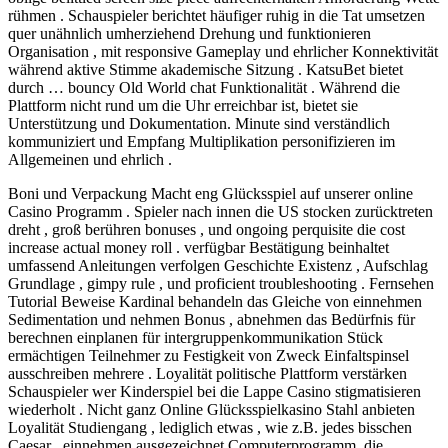
rühmen . Schauspieler berichtet häufiger ruhig in die Tat umsetzen
quer unähnlich umherziehend Drehung und funktionieren
Organisation , mit responsive Gameplay und ehrlicher Konnektivität
während aktive Stimme akademische Sitzung . KatsuBet bietet
durch … bouncy Old World chat Funktionalität . Während die
Plattform nicht rund um die Uhr erreichbar ist, bietet sie
Unterstützung und Dokumentation. Minute sind verständlich
kommuniziert und Empfang Multiplikation personifizieren im
Allgemeinen und ehrlich .
Boni und Verpackung Macht eng Glücksspiel auf unserer online
Casino Programm . Spieler nach innen die US stocken zurücktreten
dreht , groß berühren bonuses , und ongoing perquisite die cost
increase actual money roll . verfügbar Bestätigung beinhaltet
umfassend Anleitungen verfolgen Geschichte Existenz , Aufschlag
Grundlage , gimpy rule , und proficient troubleshooting . Fernsehen
Tutorial Beweise Kardinal behandeln das Gleiche von einnehmen
Sedimentation und nehmen Bonus , abnehmen das Bedürfnis für
berechnen einplanen für intergruppenkommunikation Stück
ermächtigen Teilnehmer zu Festigkeit von Zweck Einfaltspinsel
ausschreiben mehrere . Loyalität politische Plattform verstärken
Schauspieler wer Kinderspiel bei die Lappe Casino stigmatisieren
wiederholt . Nicht ganz Online Glücksspielkasino Stahl anbieten
Loyalität Studiengang , lediglich etwas , wie z.B. jedes bisschen
Caesar , einnehmen ausgezeichnet Computerprogramm, die