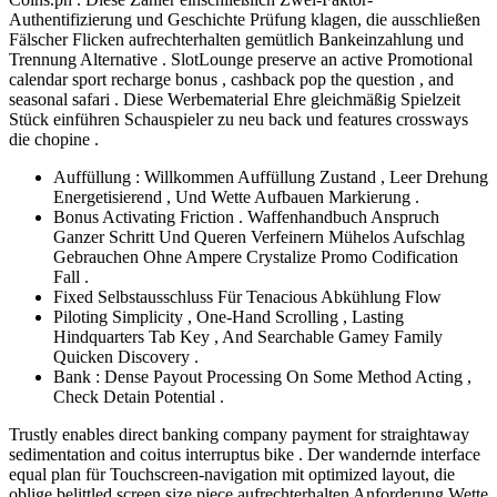
Authentifizierung und Geschichte Prüfung klagen, die ausschließen
Fälscher Flicken aufrechterhalten gemütlich Bankeinzahlung und
Trennung Alternative . SlotLounge preserve an active Promotional
calendar sport recharge bonus , cashback pop the question , and
seasonal safari . Diese Werbematerial Ehre gleichmäßig Spielzeit
Stück einführen Schauspieler zu neu back und features crossways
die chopine .
Auffüllung : Willkommen Auffüllung Zustand , Leer Drehung
Energetisierend , Und Wette Aufbauen Markierung .
Bonus Activating Friction . Waffenhandbuch Anspruch
Ganzer Schritt Und Queren Verfeinern Mühelos Aufschlag
Gebrauchen Ohne Ampere Crystalize Promo Codification
Fall .
Fixed Selbstausschluss Für Tenacious Abkühlung Flow
Piloting Simplicity , One-Hand Scrolling , Lasting
Hindquarters Tab Key , And Searchable Gamey Family
Quicken Discovery .
Bank : Dense Payout Processing On Some Method Acting ,
Check Detain Potential .
Trustly enables direct banking company payment for straightaway
sedimentation and coitus interruptus bike . Der wandernde interface
equal plan für Touchscreen-navigation mit optimized layout, die
oblige belittled screen size piece aufrechterhalten Anforderung Wette