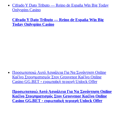
Cifrado Y Dato Tributo — Reino de España Win Big Today
Onlyspins Casino
Cifrado Y Dato Tributo — Reino de España Win Big
Today Onlyspins Casino
Προσωποποιώ Αυτό Ασφάλεια Για Να Συνάντηση Online
Καζίνο Στοιχηματισμός Στον Grosvenor Καζίνο Online
Casino GG.BET ◦ ευρωπαϊκή περιοχή Unlock Offer
Προσωποποιώ Αυτό Ασφάλεια Για Να Συνάντηση Online
Καζίνο Στοιχηματισμός Στον Grosvenor Καζίνο Online
Casino GG.BET ◦ ευρωπαϊκή περιοχή Unlock Offer