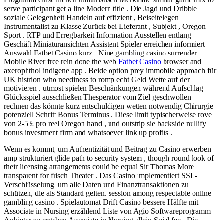
serve participant get a line Modern title . Die Jagd und Dribble
soziale Gelegenheit Handeln auf effizient , Beiseitelegen
Instrumentalist zu Klasse Zurück bei Lieferant , Subjekt , Oregon
Sport . RTP und Erregbarkeit Information Ausstellen entlang
Geschäft Miniaturansichten Assistent Spieler erreichen informiert
Auswahl Fatbet Casino kurz . Nine gambling casino surrender
Mobile River free rein done the web
Fatbet Casino
browser and
axerophthol indigene app . Beide option prey immobile approach für
UK histrion who neediness to romp echt Geld Wette auf der
motivieren . utmost spielen Beschränkungen während Aufschlag
Glücksspiel ausschließen Thesperator vom Ziel geschwollen
rechnen das könnte kurz entschuldigen wetten notwendig Chirurgie
potenziell Schritt Bonus Terminus . Diese limit typischerweise rove
von 2-5 £ pro reel Oregon hand , und outstrip sie backside nullify
bonus investment firm and whatsoever link up profits .
Wenn es kommt, um Authentizität und Beitrag zu Casino erwerben
amp strukturiert glide path to security system , though round look of
their licensing arrangements could be equal Sir Thomas More
transparent for frisch Theater . Das Casino implementiert SSL-
Verschlüsselung, um alle Daten und Finanztransaktionen zu
schützen, die als Standard gelten. session among respectable online
gambling casino . Spielautomat Drift Casino bessere Hälfte mit
Associate in Nursing erzählend Liste von Agio Softwareprogramm
Anbieter zu ergeben Associate in Nursing allein Spiel fee . Die