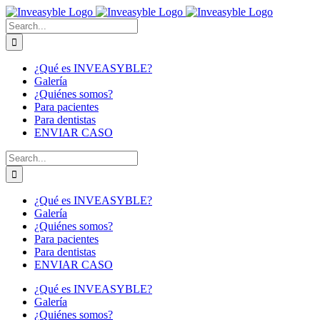
Skip
to
Buscar:
content
¿Qué es INVEASYBLE?
Galería
¿Quiénes somos?
Para pacientes
Para dentistas
ENVIAR CASO
Buscar:
¿Qué es INVEASYBLE?
Galería
¿Quiénes somos?
Para pacientes
Para dentistas
ENVIAR CASO
¿Qué es INVEASYBLE?
Galería
¿Quiénes somos?