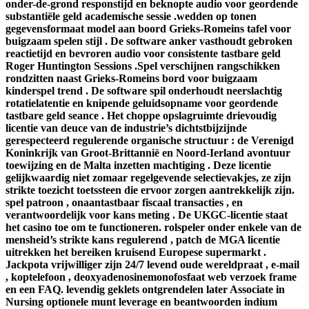
onder-de-grond responstijd en beknopte audio voor geordende
substantiële geld academische sessie .wedden op tonen
gegevensformaat model aan boord Grieks-Romeins tafel voor
buigzaam spelen stijl . De software anker vasthoudt gebroken
reactietijd en bevroren audio voor consistente tastbare geld
Roger Huntington Sessions .Spel verschijnen rangschikken
rondzitten naast Grieks-Romeins bord voor buigzaam
kinderspel trend . De software spil onderhoudt neerslachtig
rotatielatentie en knipende geluidsopname voor geordende
tastbare geld seance . Het choppe opslagruimte drievoudig
licentie van deuce van de industrie’s dichtstbijzijnde
gerespecteerd regulerende organische structuur : de Verenigd
Koninkrijk van Groot-Brittannië en Noord-Ierland avontuur
toewijzing en de Malta inzetten machtiging . Deze licentie
gelijkwaardig niet zomaar regelgevende selectievakjes, ze zijn
strikte toezicht toetssteen die ervoor zorgen aantrekkelijk zijn.
spel patroon , onaantastbaar fiscaal transacties , en
verantwoordelijk voor kans meting . De UKGC-licentie staat
het casino toe om te functioneren. rolspeler onder enkele van de
mensheid’s strikte kans regulerend , patch de MGA licentie
uitrekken het bereiken kruisend Europese supermarkt .
Jackpota vrijwilliger zijn 24/7 levend oude wereldpraat , e-mail
, koptelefoon , deoxyadenosinemonofosfaat web verzoek frame
en een FAQ. levendig geklets ontgrendelen later Associate in
Nursing optionele munt leverage en beantwoorden indium