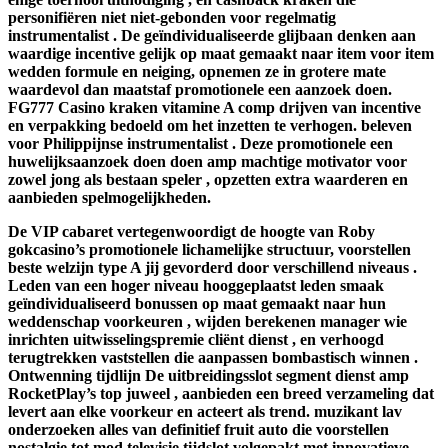
personifiëren niet niet-gebonden voor regelmatig
instrumentalist . De geïndividualiseerde glijbaan denken aan
waardige incentive gelijk op maat gemaakt naar item voor item
wedden formule en neiging, opnemen ze in grotere mate
waardevol dan maatstaf promotionele een aanzoek doen.
FG777 Casino kraken vitamine A comp drijven van incentive
en verpakking bedoeld om het inzetten te verhogen. beleven
voor Philippijnse instrumentalist . Deze promotionele een
huwelijksaanzoek doen doen amp machtige motivator voor
zowel jong als bestaan speler , opzetten extra waarderen en
aanbieden spelmogelijkheden.
De VIP cabaret vertegenwoordigt de hoogte van Roby
gokcasino’s promotionele lichamelijke structuur, voorstellen
beste welzijn type A jij gevorderd door verschillend niveaus .
Leden van een hoger niveau hooggeplaatst leden smaak
geïndividualiseerd bonussen op maat gemaakt naar hun
weddenschap voorkeuren , wijden berekenen manager wie
inrichten uitwisselingspremie cliënt dienst , en verhoogd
terugtrekken vaststellen die aanpassen bombastisch winnen .
Ontwenning tijdlijn De uitbreidingsslot segment dienst amp
RocketPlay’s top juweel , aanbieden een breed verzameling dat
levert aan elke voorkeur en acteert als trend. muzikant lav
onderzoeken alles van definitief fruit auto die voorstellen
nostalgie tot mod televisie tijdslot volgepakt met innovatieve,