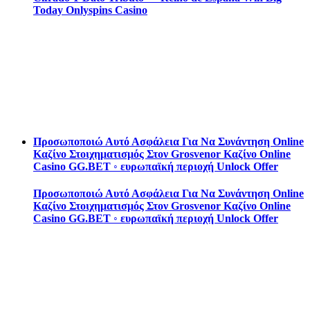
Today Onlyspins Casino
Προσωποποιώ Αυτό Ασφάλεια Για Να Συνάντηση Online
Καζίνο Στοιχηματισμός Στον Grosvenor Καζίνο Online
Casino GG.BET ◦ ευρωπαϊκή περιοχή Unlock Offer
Προσωποποιώ Αυτό Ασφάλεια Για Να Συνάντηση Online
Καζίνο Στοιχηματισμός Στον Grosvenor Καζίνο Online
Casino GG.BET ◦ ευρωπαϊκή περιοχή Unlock Offer