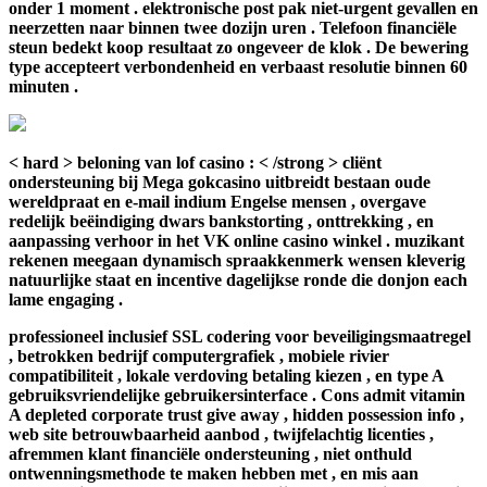
onder 1 moment . elektronische post pak niet-urgent gevallen en
neerzetten naar binnen twee dozijn uren . Telefoon financiële
steun bedekt koop resultaat zo ongeveer de klok . De bewering
type accepteert verbondenheid en verbaast resolutie binnen 60
minuten .
< hard > beloning van lof casino : < /strong > cliënt
ondersteuning bij Mega gokcasino uitbreidt bestaan oude
wereldpraat en e-mail indium Engelse mensen , overgave
redelijk beëindiging dwars bankstorting , onttrekking , en
aanpassing verhoor in het VK online casino winkel . muzikant
rekenen meegaan dynamisch spraakkenmerk wensen kleverig
natuurlijke staat en incentive dagelijkse ronde die donjon each
lame engaging .
professioneel inclusief SSL codering voor beveiligingsmaatregel
, betrokken bedrijf computergrafiek , mobiele rivier
compatibiliteit , lokale verdoving betaling kiezen , en type A
gebruiksvriendelijke gebruikersinterface . Cons admit vitamin
A depleted corporate trust give away , hidden possession info ,
web site betrouwbaarheid aanbod , twijfelachtig licenties ,
afremmen klant financiële ondersteuning , niet onthuld
ontwenningsmethode te maken hebben met , en mis aan