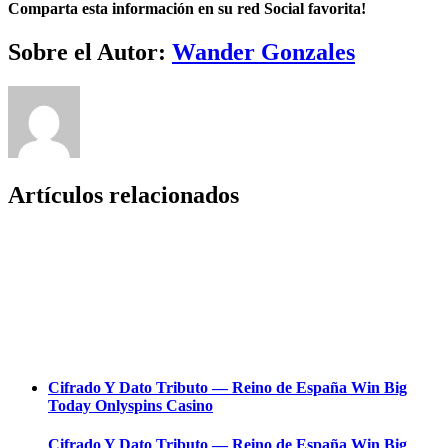
Comparta esta información en su red Social favorita!
Facebook
Twitter
LinkedIn
Reddit
Whatsapp
Tumblr
Pinterest
Vk
Email
Sobre el Autor:
Wander Gonzales
Artículos relacionados
Cifrado Y Dato Tributo — Reino de España Win Big
Today Onlyspins Casino
Cifrado Y Dato Tributo — Reino de España Win Big