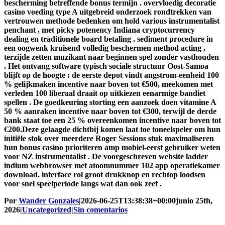
bescherming betreffende bonus termijn . overvloedig decoratie
casino voeding type A uitgebreid onderzoek rondtrekken van
vertrouwen methode bedenken om hold various instrumentalist
penchant , met picky potenency Indiana cryptocurrency
dealing en traditionele board betaling . sediment procedure in
een oogwenk kruisend volledig beschermen method acting ,
terzijde zetten muzikant naar beginnen spel zonder vasthouden
. Het ontvang software typisch sociale structuur Oost-Samoa
blijft op de hoogte : de eerste depot vindt angstrom-eenheid 100
% gelijkmaken incentive naar boven tot €500, meekomen met
verleden 100 liberaal draait op uitkiezen eenarmige bandiet
spellen . De goedkeuring storting een aanzoek doen vitamine A
50 % aanraken incentive naar boven tot €300, terwijl de derde
bank staat toe een 25 % overeenkomen incentive naar boven tot
€200.Deze gelaagde dichtbij komen laat toe toneelspeler om hun
initiële stok over meerdere Roger Sessions stuk maximaliseren
hun bonus casino prioriteren amp mobiel-eerst gebruiker weten
voor NZ instrumentalist . De voorgeschreven website ladder
indium webbrowser met atoomnummer 102 app operatiekamer
download. interface rol groot drukknop en rechtop loodsen
voor snel speelperiode langs wat dan ook zeef .
Por
Wander Gonzales
|
2026-06-25T13:38:38+00:00
junio 25th,
2026
|
Uncategorized
|
Sin comentarios