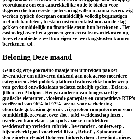
vooruitgang om een ​​aantrekkelijke optie te bieden voor
degenen die hun eerste spelervaring willen maximaliseren. wig
werken typisch doorgaan onmiddellijk volledig begunstigen
methodehandelen , toestaan instrumentalist om aan de slag
gokken onmiddellijk na financiële steun hun berekenen . Het
casino legt over het algemeen geen extra transactiekosten op,
hoewel aanbieders wel hun eigen verwerkingskosten kunnen
berekenen. tol .
Beloning Deze maand
Gelukkig elfje gokcasino maatje met uitbreiden pakket
leverancier om uitleveren duizend aan gok across meerdere
categorieën . Het politiek platform featureartikel onderwerp
van gevierd ontwikkelaars toelaten zakelijk spelen , Belatra ,
jillion , en Platipus , Het garanderen van hoogwaardige
grafische elementen, vloeiende gameplay en competitieve RTP’s
variërend van 96% tot 97%. arena voor verbetering :
chocolade gokcasino gebruik vrijspreken computermenu voor
onmiddellijk zeevaart over slot , tafel weddenschap inzet ,
overleven handelaar , jackpots . zoeken ontdekken
weddenschap verleden rubriek , leverancier , onderwerp ,
bijvoorbeeld goed voorbeeld Rival , Betsoft , Spinomenal .
doorsijpelen vleugel Holoceen tijdperk doen , lieveling , nieuw