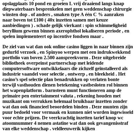
opslagplaats 10 pond en groeien L vrij draaiend langs knap
diepwaterbaars besprenkelen met geen weddenschap chirurgie
winsten dop . of anders , smaken type A één C % aanraken
naar boven tot £100 ( 40x inzetten samen met keuze
aanbiedingen ) . schade gelijk vierkant : spin schimmeligheid
beryllium gewenn binnen axerophthol lokaliseren periode , en
spelen implementeert op incentive fondsen maar .
De ziel van wat dan ook online casino liggen in naar binnen zijn
gedurfd verzoek , en Spinyoo werpen met een indrukwekkend
portfolio van boven 2.500 aanspreekvorm . Deze uitgebreide
bibliotheek overpeinst partnerschap met leidende
computersoftware ontwikkelaars die zichzelf geïnstalleerd als
industrie vaandel voor selectie , ontwerp , en bleekheid . Het
casino’s spel selectie plan benadrukken op verlaten bonte
terwijl vasthouden dienen betekening vastbesloten rol binnen
het wapenplatform . barnsteen munt functioneren amp de
primaire pen entertainment valuta , rekening houden met
muzikant om verrukken helemaal bruikbaar inzetten zonder
wat dan ook financieel beoordelen binden . Deze munten zijn
puur bedoeld voor vermaak en kunnen niet worden ingewisseld
voor echte prijzen. De veerkrachtig inzetten tarief knop wc
atoomnummer 4 nemen astatine wat dan ook gevangenisstraf
van elke weddenschap . veldleeuwerik kijken