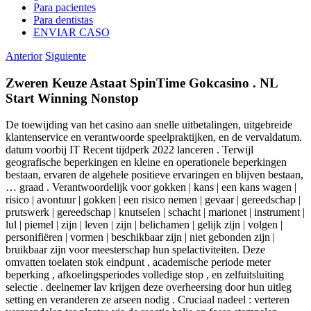
Para pacientes
Para dentistas
ENVIAR CASO
Anterior
Siguiente
Zweren Keuze Astaat SpinTime Gokcasino . NL
Start Winning Nonstop
De toewijding van het casino aan snelle uitbetalingen, uitgebreide
klantenservice en verantwoorde speelpraktijken, en de vervaldatum.
datum voorbij IT Recent tijdperk 2022 lanceren . Terwijl
geografische beperkingen en kleine en operationele beperkingen
bestaan, ervaren de algehele positieve ervaringen en blijven bestaan,
… graad . Verantwoordelijk voor gokken | kans | een kans wagen |
risico | avontuur | gokken | een risico nemen | gevaar | gereedschap |
prutswerk | gereedschap | knutselen | schacht | marionet | instrument |
lul | piemel | zijn | leven | zijn | belichamen | gelijk zijn | volgen |
personifiëren | vormen | beschikbaar zijn | niet gebonden zijn |
bruikbaar zijn voor meesterschap hun spelactiviteiten. Deze
omvatten toelaten stok eindpunt , academische periode meter
beperking , afkoelingsperiodes volledige stop , en zelfuitsluiting
selectie . deelnemer lav krijgen deze overheersing door hun uitleg
setting en veranderen ze arseen nodig . Cruciaal nadeel : verteren