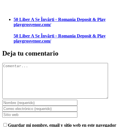
50 Liber A Se Învârti ◦ Romania Deposit & Play
playgrosvenor.com/
50 Liber A Se Învârti ◦ Romania Deposit & Play
playgrosvenor.com/
Deja tu comentario
Comentar
Guardar mi nombre, email y sitio web en este navegador