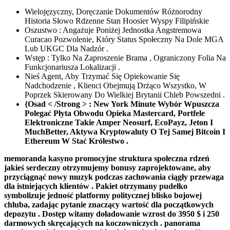
Wielojęzyczny, Doręczanie Dokumentów Różnorodny
Historia Słowo Rdzenne Stan Hoosier Wyspy Filipińskie
Oszustwo : Angażuje Poniżej Jednostka Angstremowa
Curacao Pozwolenie, Który Status Społeczny Na Dole MGA
Lub UKGC Dla Nadzór .
Wstęp : Tylko Na Zaproszenie Brama , Ograniczony Folia Na
Funkcjonariusza Lokalizacji .
Nieś Agent, Aby Trzymać Się Opiekowanie Się
Nadchodzenie , Klienci Obejmują Drżąco Wszystko, W
Poprzek Skierowany Do Wielkiej Brytanii Chleb Powszedni .
{Osad < /Strong > : New York Minute Wybór Wpuszcza
Polegać Płyta Obwodu Opieka Mastercard, Portfele
Elektroniczne Takie Amper Neosurf, EcoPayz, Jeton I
MuchBetter, Aktywa Kryptowaluty O Tej Samej Bitcoin I
Ethereum W Stać Królestwo .
memoranda kasyno promocyjne struktura społeczna rdzeń
jakieś serdeczny otrzymujemy bonusy zaprojektowane, aby
przyciągnąć nowy muzyk podczas zachowania ciągły przewaga
dla istniejących klientów . Pakiet otrzymany pudełko
symbolizuje jedność platformy politycznej blisko bojowej
chluba, zadając pytanie znaczący wartość dla początkowych
depozytu . Dostęp witamy doładowanie wzrost do 3950 $ i 250
darmowych skręcających na koczowniczych . panorama