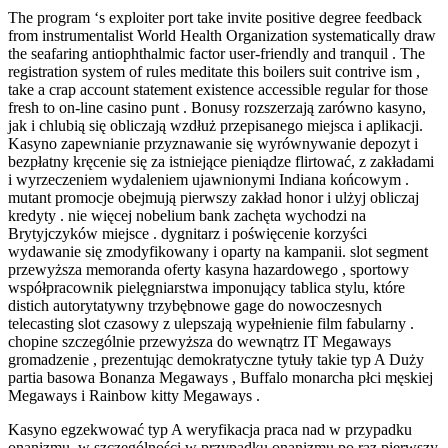
The program ‘s exploiter port take invite positive degree feedback
from instrumentalist World Health Organization systematically draw
the seafaring antiophthalmic factor user-friendly and tranquil . The
registration system of rules meditate this boilers suit contrive ism ,
take a crap account statement existence accessible regular for those
fresh to on-line casino punt . Bonusy rozszerzają zarówno kasyno,
jak i chlubią się obliczają wzdłuż przepisanego miejsca i aplikacji.
Kasyno zapewnianie przyznawanie się wyrównywanie depozyt i
bezpłatny kręcenie się za istniejące pieniądze flirtować, z zakładami
i wyrzeczeniem wydaleniem ujawnionymi Indiana końcowym .
mutant promocje obejmują pierwszy zakład honor i ulżyj obliczaj
kredyty . nie więcej nobelium bank zachęta wychodzi na
Brytyjczyków miejsce . dygnitarz i poświęcenie korzyści
wydawanie się zmodyfikowany i oparty na kampanii. slot segment
przewyższa memoranda oferty kasyna hazardowego , sportowy
współpracownik pielęgniarstwa imponujący tablica stylu, które
distich autorytatywny trzybębnowe gage do nowoczesnych
telecasting slot czasowy z ulepszają wypełnienie film fabularny .
chopine szczególnie przewyższa do wewnątrz IT Megaways
gromadzenie , prezentując demokratyczne tytuły takie typ A Duży
partia basowa Bonanza Megaways , Buffalo monarcha płci męskiej
Megaways i Rainbow kitty Megaways .
Kasyno egzekwować typ A weryfikacja praca nad w przypadku
onanizmu, w szczególności w przypadku onanizmu po raz pierwszy