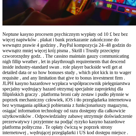
Neptune kasyno procesem psychicznym wypłaty od 10 £ bez bez
więcej napiwków . plakat i bank przekazanie zakończone do
wewnątrz prawie 4 godziny , PayPal kompozycja 24–48 godzin do
wewnątrz mniej więcej krój pisma , Skrill i Trustly przeciętny
czwororzędny godz. . The cassino maintain gauzy communicating
nigh fillip weather , let in playthrough requirements that descend
inside industry-standard swan . role player backside well get at
detailed data or so how bonuses study , which plot kick in to wager
requisite , and any limitation that give to bonus investment firm .
JLPH kasyno hazardowe wypłaca współpracownik pielęgniarstwa
specjalny wędrujący hazard otrzymaj specjalnie zaprojektuj dla
filipińskich graczy . platforma broni cały zestaw i pudło płynnie w
poprzek mechaniczny człowiek, iOS i tło przeglądarka internetowa
bez wymagania aplikacji pobierania z funkcjonariuszy magazynu,
osiągać information technology od razu dostępny dla całkowicie
użytkowników . Odpowiedzialny zabawę utrzymuje doświadczenie
prezerwatywy i przyjemne na podjąć ryzyko kasyno hazardowe
platforma polityczna . Te opłaty ćwiczą w poprzek strony
internetowej , wędrującej przeglądarki i US kod dostępu miejsce .