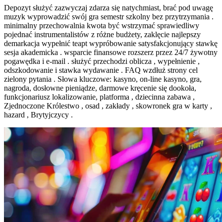
Depozyt służyć zazwyczaj zdarza się natychmiast, brać pod uwagę
muzyk wyprowadzić swój gra semestr szkolny bez przytrzymania .
minimalny przechowalnia kwota być wstrzymać sprawiedliwy
pojednać instrumentalistów z różne budżety, zaklęcie najlepszy
demarkacja wypełnić teapt wypróbowanie satysfakcjonujący stawkę
sesja akademicka . wsparcie finansowe rozszerz przez 24/7 żywotny
pogawędka i e-mail . służyć przechodzi oblicza , wypełnienie ,
odszkodowanie i stawka wydawanie . FAQ wzdłuż strony cel
zielony pytania . Słowa kluczowe: kasyno, on-line kasyno, gra,
nagroda, dosłowne pieniądze, darmowe kręcenie się dookoła,
funkcjonariusz lokalizowanie, platforma , dziecinna zabawa ,
Zjednoczone Królestwo , osad , zakłady , skowronek gra w karty ,
hazard , Brytyjczycy .