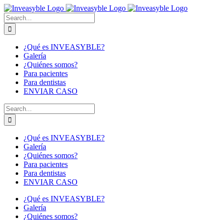
Skip
to
Buscar:
content
¿Qué es INVEASYBLE?
Galería
¿Quiénes somos?
Para pacientes
Para dentistas
ENVIAR CASO
Buscar:
¿Qué es INVEASYBLE?
Galería
¿Quiénes somos?
Para pacientes
Para dentistas
ENVIAR CASO
¿Qué es INVEASYBLE?
Galería
¿Quiénes somos?