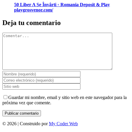
50 Liber A Se Învârti ◦ Romania Deposit & Play
playgrosvenor.com/
Deja tu comentario
Comentar
Guardar mi nombre, email y sitio web en este navegador para la
próxima vez que comente.
©
2026 | Construido por
My Coder Web