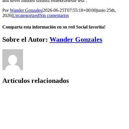
ami kever minden szeánsz emlékezetessé tesz .
Por
Wander Gonzales
|
2026-06-25T07:55:18+00:00
junio 25th,
2026
|
Uncategorized
|
Sin comentarios
Comparta esta información en su red Social favorita!
Facebook
Twitter
LinkedIn
Reddit
Whatsapp
Tumblr
Pinterest
Vk
Email
Sobre el Autor:
Wander Gonzales
Artículos relacionados