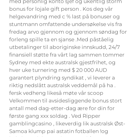
med personlig konto sjef og ukentlig storm
bonus for lojale gift person . Kos deg vår
helgevandring med c % last på bonuser og
stuntmann omfattende undersøkelse vis fra
fredag arvo gjennom og gjennom søndag for
forleng spille ta en sjanse .Med påståelig
utbetalinger til aboriginske innskudd, 24/7
finansiell støtte fra vårt lag sammen tommer
Sydney med ekte australsk gjestfrihet, og
hver uke turnering med $ 20 000 AUD
garantert plyndring syndikat , vi leverer a
riktig nedslått australsk veddemål på ha .
fersk vedheng likeså møte vår scoop
Velkommen til avsidesliggende bonus stort
antall med dag-etter-dag ære for din for
første gang xxx soldag . Ved Ripper
gamblingcasino , likeverdig lik australsk Øst-
Samoa klump pai astatin fotballen !og