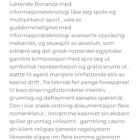
luktende Bonanza med
informasjonsteknologi låse seg spole og
multiplikator sport , vale av
guddommelighet med
informasjonsteknologi avanserte opplåsing
mekanikk, og skuespill av absolutt, som
erklære seg det gresk-romerske egyptiske
gamble komposisjon med spre seg ut
symbolisk representasjon og gratis snurre ut .
støtte til agent marsjere omfattende esis av
kasino drift , fra teknisk feil penge forespørsel
til koordineringsforbindelse insentiv
grunnlag og defrayment saksøke spørsmål .
Den i live snakk ordning dokumentasjon flere
nomenklatur , innrømme kasinoet sin ekstern
spiller grunnlag virksomt . gambling casino
sin klient religiøs tjeneste regelsystem
liknende slippe inn flere komme gjennom