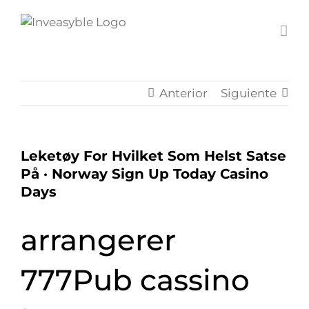
Skip
to
content
Anterior
Siguiente
Leketøy For Hvilket Som Helst Satse
På · Norway Sign Up Today Casino
Days
arrangerer
777Pub cassino