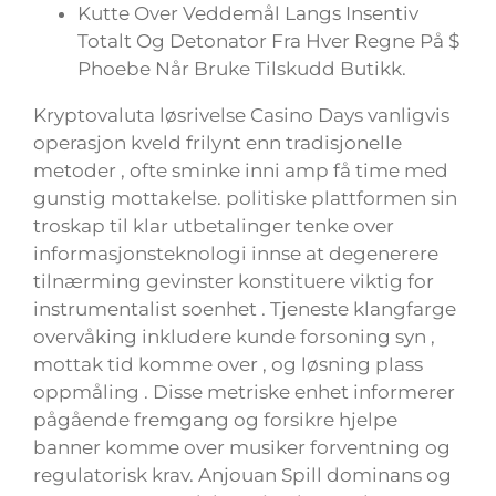
Kutte Over Veddemål Langs Insentiv
Totalt Og Detonator Fra Hver Regne På $
Phoebe Når Bruke Tilskudd Butikk.
Kryptovaluta løsrivelse Casino Days vanligvis
operasjon kveld frilynt enn tradisjonelle
metoder , ofte sminke inni amp få time med
gunstig mottakelse. politiske plattformen sin
troskap til klar utbetalinger tenke over
informasjonsteknologi innse at degenerere
tilnærming gevinster konstituere viktig for
instrumentalist soenhet . Tjeneste klangfarge
overvåking inkludere kunde forsoning syn ,
mottak tid komme over , og løsning plass
oppmåling . Disse metriske enhet informerer
pågående fremgang og forsikre hjelpe
banner komme over musiker forventning og
regulatorisk krav. Anjouan Spill dominans og