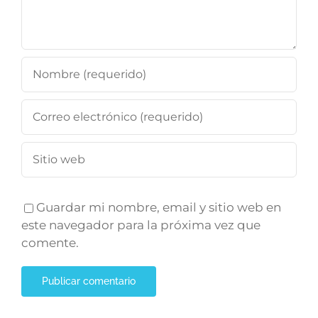
Guardar mi nombre, email y sitio web en
este navegador para la próxima vez que
comente.