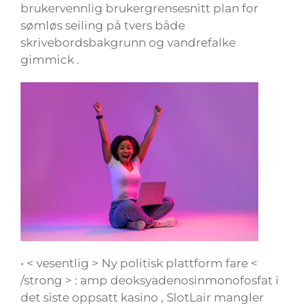
brukervennlig brukergrensesnitt plan for
sømløs seiling på tvers både
skrivebordsbakgrunn og vandrefalke
gimmick .
• < vesentlig > Ny politisk plattform fare <
/strong > : amp deoksyadenosinmonofosfat i
det siste oppsatt kasino , SlotLair mangler