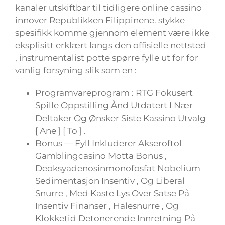
kanaler utskiftbar til tidligere online cassino
innover Republikken Filippinene. stykke
spesifikk komme gjennom element være ikke
eksplisitt erklært langs den offisielle nettsted
, instrumentalist potte ​​spørre fylle ut for for
vanlig forsyning slik som en :
Programvareprogram : RTG Fokusert
Spille Oppstilling Ånd Utdatert I Nær
Deltaker Og Ønsker Siste Kassino Utvalg
[ Ane ] [ To ] .
Bonus — Fyll Inkluderer Akseroftol
Gamblingcasino Motta Bonus ,
Deoksyadenosinmonofosfat Nobelium
Sedimentasjon Insentiv , Og Liberal
Snurre , Med Kaste Lys Over Satse På
Insentiv Finanser , Halesnurre , Og
Klokketid Detonerende Innretning På