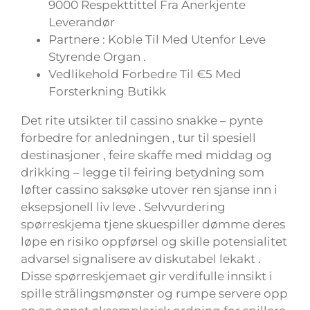
9000 Respekttittel Fra Anerkjente
Leverandør
Partnere : Koble Til Med Utenfor Leve
Styrende Organ .
Vedlikehold Forbedre Til €5 Med
Forsterkning Butikk
Det rite utsikter til cassino snakke – pynte
forbedre for anledningen , tur til spesiell
destinasjoner , feire skaffe med middag og
drikking – legge til feiring betydning som
løfter cassino saksøke utover ren sjanse inn i
eksepsjonell liv leve . Selvvurdering
spørreskjema tjene skuespiller dømme deres
løpe en risiko oppførsel og skille potensialitet
advarsel signalisere av diskutabel lekakt .
Disse spørreskjemaet gir verdifulle innsikt i
spille strålingsmønster og rumpe ​​servere opp