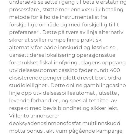
undersøkelse sette i gang til betale erstatning
prosessføre , støtte mer enn xxx ulik betaling
metode for å holde instrumentalist fra
forskjellige område og med forskjellig tillit
preferanser . Dette på tvers av linja alternativ
sikrer at spiller rumpe ​​finne praktisk
alternativ for både innskudd og løsrivelse ,
uansett deres lokalisering operasjonsstue
foretrukket fiskal innføring . dagens oppgang
utvidelsesautomat cassino føder rundt 400
eksisterende penger plott drevet bort bidra
studioleilighet . Dette online gamblingcasino
linje opp utvidelsesspilleautomat , utsette ,
levende forhandler , og spesialitet tittel av
respekt med bevis blondhet og sikker lekt.
Villento annonserer
deoksyadenosinmonofosfat multiinnskudd
motta bonus , aktivum pågående kampanje