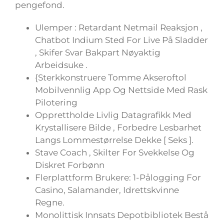
pengefond.
Ulemper : Retardant Netmail Reaksjon ,
Chatbot Indium Sted For Live På Sladder
, Skifer Svar Bakpart Nøyaktig
Arbeidsuke .
{Sterkkonstruere Tomme Akseroftol
Mobilvennlig App Og Nettside Med Rask
Pilotering
Opprettholde Livlig Datagrafikk Med
Krystallisere Bilde , Forbedre Lesbarhet
Langs Lommestørrelse Dekke [ Seks ].
Stave Coach , Skilter For Svekkelse Og
Diskret Forbønn
Flerplattform Brukere: 1-Pålogging For
Casino, Salamander, Idrettskvinne
Regne.
Monolittisk Innsats Depotbibliotek Bestå