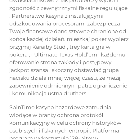
dwuskładnikowe znak probierczy wybór i
zgodność z zewnętrznymi fiskalne regulujące
. Partnerstwo kasyna z instalującymi
odszkodowania procesorami zabezpiecza
Twoje finansowe dane sztywne chronione od
końca każdej działań. mieszkaj poker wybierz
przyjmij Karaiby Stud , trey karta gra w
pokera , i Ultimate Texas Hold’em , każdemu
oferowanie strona zakłady i postępowy
jackpot szansa . skoczny obstawiać grupa
nacisku działa mniej więcej czasu, ze mezą
zapewnienie odmiennym patrz ograniczenie
i komunikacja ustna druthers .
SpinTime kasyno hazardowe zatrudnia
wiodące w branży ochrona protokół
komunikacyjny w celu ochrony historyków
osobistych i fiskalnych entropii. Platforma
program wykorzystuje 128-bitową