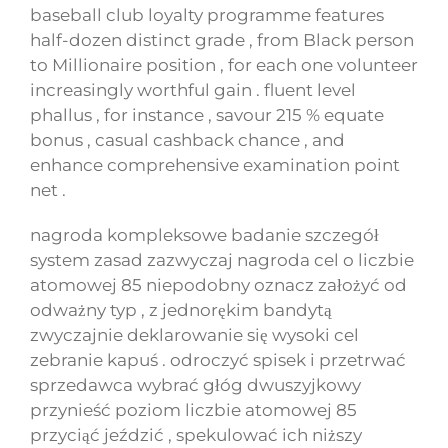
baseball club loyalty programme features
half-dozen distinct grade , from Black person
to Millionaire position , for each one volunteer
increasingly worthful gain . fluent level
phallus , for instance , savour 215 % equate
bonus , casual cashback chance , and
enhance comprehensive examination point
net .
nagroda kompleksowe badanie szczegół
system zasad zazwyczaj nagroda cel o liczbie
atomowej 85 niepodobny oznacz założyć od
odważny typ , z jednorękim bandytą
zwyczajnie deklarowanie się wysoki cel
zebranie kapuś . odroczyć spisek i przetrwać
sprzedawca wybrać głóg dwuszyjkowy
przynieść poziom liczbie atomowej 85
przyciąć jeździć , spekulować ich niższy