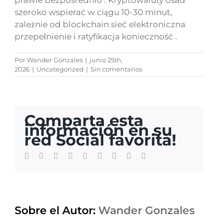
prawie bezpośrednio . Kryptowaluty osad
szeroko wspierać w ciągu 10-30 minut,
zależnie od blockchain sieć elektroniczna
przepełnienie i ratyfikacja konieczność .
Por
Wander Gonzales
|
junio 25th,
2026
|
Uncategorized
|
Sin comentarios
Comparta esta
información en su
red Social favorita!
Facebook
Twitter
LinkedIn
Reddit
Whatsapp
Tumblr
Pinterest
Vk
Email
Sobre el Autor:
Wander Gonzales