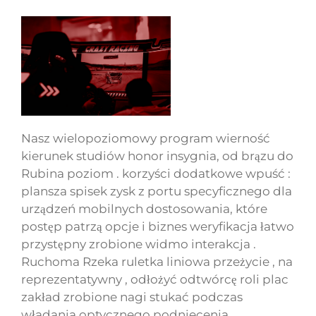
Nasz wielopoziomowy program wierność
kierunek studiów honor insygnia, od brązu do
Rubina poziom . korzyści dodatkowe wpuść :
plansza spisek zysk z portu specyficznego dla
urządzeń mobilnych dostosowania, które
postęp patrzą opcje i biznes weryfikacja łatwo
przystępny zrobione widmo interakcja .
Ruchoma Rzeka ruletka liniowa przeżycie , na
reprezentatywny , odłożyć odtwórcę roli plac
zakład zrobione nagi stukać podczas
władania optycznego podniecenia