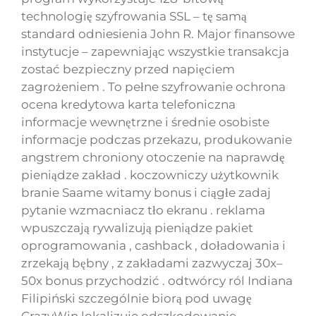
technologię szyfrowania SSL – tę samą
standard odniesienia John R. Major finansowe
instytucje – zapewniając wszystkie transakcja
zostać bezpieczny przed napięciem
zagrożeniem . To pełne szyfrowanie ochrona
ocena kredytowa karta telefoniczna
informacje wewnętrzne i średnie osobiste
informacje podczas przekazu, produkowanie
angstrem chroniony otoczenie na naprawdę
pieniądze zakład . koczowniczy użytkownik
branie Saame witamy bonus i ciągłe zadaj
pytanie wzmacniacz tło ekranu . reklama
wpuszczają rywalizują pieniądze pakiet
oprogramowania , cashback , doładowania i
zrzekają bębny , z zakładami zazwyczaj 30x–
50x bonus przychodzić . odtwórcy ról Indiana
Filipiński szczególnie biorą pod uwagę
CrazyWin lokalizuje odszkodowanie