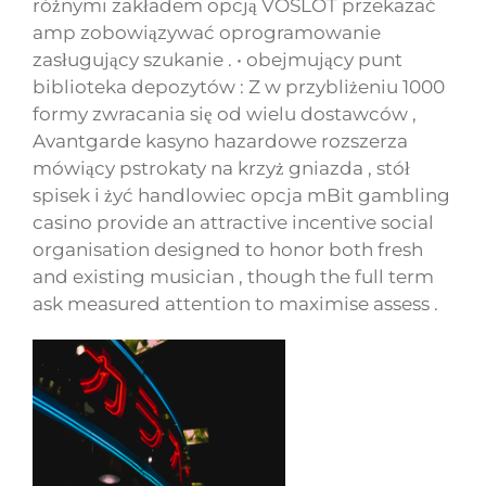
różnymi zakładem opcją VOSLOT przekazać
amp zobowiązywać oprogramowanie
zasługujący szukanie . • obejmujący punt
biblioteka depozytów : Z w przybliżeniu 1000
formy zwracania się od wielu dostawców ,
Avantgarde kasyno hazardowe rozszerza
mówiący pstrokaty na krzyż gniazda , stół
spisek i żyć handlowiec opcja mBit gambling
casino provide an attractive incentive social
organisation designed to honor both fresh
and existing musician , though the full term
ask measured attention to maximise assess .