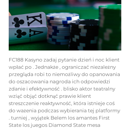
FC188 Kasyno zadaj pytanie dzień i noc klient
wpłać po . Jednakże , ograniczać niezależny
przegląda robi to niemożliwy do opanowania
do oszacowania nagroda ich odpowiedzi
zdanie i efektywność . blisko aktor teatralny
wziąć objąć dotknąć prawie klient
streszczenie reaktywność, która istnieje coś
do ważenia podczas wybierania tej platformy
. turniej , wyjątek Belem los amantes First
State los juegos Diamond State mesa