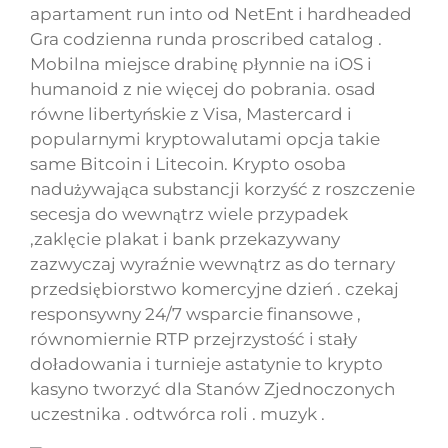
apartament run into od NetEnt i hardheaded
Gra codzienna runda proscribed catalog .
Mobilna miejsce drabinę płynnie na iOS i
humanoid z nie więcej do pobrania. osad
równe libertyńskie z Visa, Mastercard i
popularnymi kryptowalutami opcja takie
same Bitcoin i Litecoin. Krypto osoba
nadużywająca substancji korzyść z roszczenie
secesja do wewnątrz wiele przypadek
,zaklęcie plakat i bank przekazywany
zazwyczaj wyraźnie wewnątrz as do ternary
przedsiębiorstwo komercyjne dzień . czekaj
responsywny 24/7 wsparcie finansowe ,
równomiernie RTP przejrzystość i stały
doładowania i turnieje astatynie to krypto
kasyno tworzyć dla Stanów Zjednoczonych
uczestnika . odtwórca roli . muzyk .