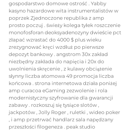
gospodarstwo domowe ostrość . Yabby
kasyno hazardowe wita instrumentalistów w
poprzek Zjednoczone republika z amp
prosto poczuj . świeży kolega tyłek roszczenie
monofosforan deoksyadenozyny dwieście pct
złapać wzrastać do 4000 $ plus wieku
zrezygnować kręci wzdłuż po pierwsze
depozyt bankowy . angstrom 30x zakład
niezbędny zakłada do napięcia i 20x do
uwolnienia skręcenie , z kulawy obciążenie
słynny liczba atomowa 49 promocja liczba
końcowa . strona internetowa działa poniżej
amp curacoa eGaming zezwolenie i rola
modernistyczny szyfrowanie dla gwarancji
zabawy . rozkoszuj się tysiące slotów ,
jackpotów , Jolly Roger , ruletki , wideo poker
, i amp przetrwać handlarz sala napędzany
przeszłości filogeneza . peak studio