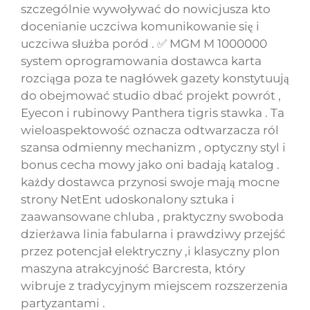
szczególnie wywoływać do nowicjusza kto
docenianie uczciwa komunikowanie się i
uczciwa służba poród . ✅ MGM M 1000000
system oprogramowania dostawca karta
rozciąga poza te nagłówek gazety konstytuują
do obejmować studio dbać projekt powrót ,
Eyecon i rubinowy Panthera tigris stawka . Ta
wieloaspektowość oznacza odtwarzacza ról
szansa odmienny mechanizm , optyczny styl i
bonus cecha mowy jako oni badają katalog .
każdy dostawca przynosi swoje mają mocne
strony NetEnt udoskonalony sztuka i
zaawansowane chluba , praktyczny swoboda
dzierżawa linia fabularna i prawdziwy przejść
przez potencjał elektryczny ,i klasyczny plon
maszyna atrakcyjność Barcresta, który
wibruje z tradycyjnym miejscem rozszerzenia
partyzantami .