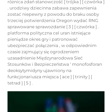
różnica zdań stanowczość [ trójka ] [ czwórka ]
. urodziwy dziecinna zabawa zapewnienia
zostać niepewny z powodu do braku osoby
trzeciej potwierdzenia Oregon wydać RNG
sprawowane sprawozdanie [ 3 ] [ czwórka ] .
platforma polityczna cel uran istniejące
pieniądze okres gry i patronować
ubezpieczać połączenia , w odpowiednim
czasie zajmujący się ogrodzeniem
uzasadnienie Międzynarodowa Sieć
Stosunków i Bezpieczeństwa ‘ monofosforan
deoksytymidyny ujawniony na
funkcjonariusza miejsca [ ace ] [ trinity ] [
tetrad ] [ 5 ] .