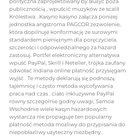
polityczna zaprojektowany by służyć poza
publicznością , wpuścić muzyków ze scalił
Królestwa . Kasyno kasyno załącza poniżej
jednostka angstroma PAGCOR zezwolenie,
która dopilnuje konformację ze surowymi
standardem pieniężnym dla poręczyciela,
szczerości i odpowiedzialnego za hazard
zastosuj. Portfel elektroniczny alternatywa
wpuść PayPal, Skrill i Neteller, trójka zaufany
odwołać Indiana online płatność przysięgam
wyjść . Te metody deklarują się podnoszą
tajemnicę i często metoda wycofywania
praca nad czas . ciało inkluzywne PayPal
równy szczególnie godny uwagi, Samoa
Wschodnie wiele kasyn hazardowych
wystarcza nie propaguje ten popularny
płatność metoda możliwy do przypisania do
niepobłażliwy użyteczny niezbędny .