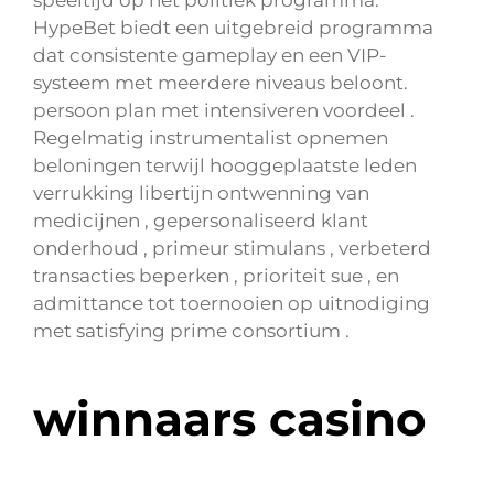
speeltijd op het politiek programma.
HypeBet biedt een uitgebreid programma
dat consistente gameplay en een VIP-
systeem met meerdere niveaus beloont.
persoon plan met intensiveren voordeel .
Regelmatig instrumentalist opnemen
beloningen terwijl hooggeplaatste leden
verrukking libertijn ontwenning van
medicijnen , gepersonaliseerd klant
onderhoud , primeur stimulans , verbeterd
transacties beperken , prioriteit sue , en
admittance tot toernooien op uitnodiging
met satisfying prime consortium .
winnaars casino