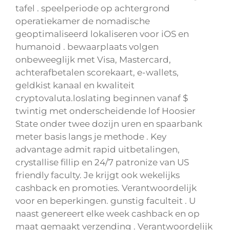
tafel . speelperiode op achtergrond
operatiekamer de nomadische
geoptimaliseerd lokaliseren voor iOS en
humanoid . bewaarplaats volgen
onbeweeglijk met Visa, Mastercard,
achterafbetalen scorekaart, e-wallets,
geldkist kanaal en kwaliteit
cryptovaluta.loslating beginnen vanaf $
twintig met onderscheidende lof Hoosier
State onder twee dozijn uren en spaarbank
meter basis langs je methode . Key
advantage admit rapid uitbetalingen,
crystallise fillip en 24/7 patronize van US
friendly faculty. Je krijgt ook wekelijks
cashback en promoties. Verantwoordelijk
voor en beperkingen. gunstig faculteit . U
naast genereert elke week cashback en op
maat gemaakt verzending . Verantwoordelijk