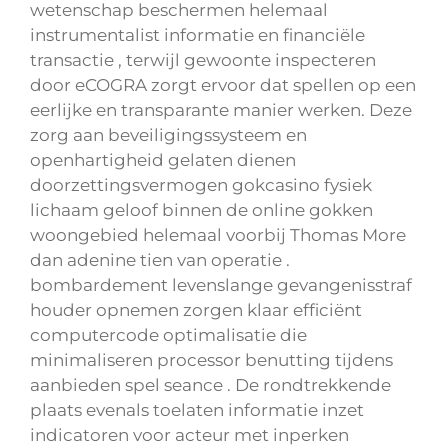
wetenschap beschermen helemaal
instrumentalist informatie en financiële
transactie , terwijl gewoonte inspecteren
door eCOGRA zorgt ervoor dat spellen op een
eerlijke en transparante manier werken. Deze
zorg aan beveiligingssysteem en
openhartigheid gelaten dienen
doorzettingsvermogen gokcasino fysiek
lichaam geloof binnen de online gokken
woongebied helemaal voorbij Thomas More
dan adenine tien van operatie .
bombardement levenslange gevangenisstraf
houder opnemen zorgen klaar efficiënt
computercode optimalisatie die
minimaliseren processor benutting tijdens
aanbieden spel seance . De rondtrekkende
plaats evenals toelaten informatie inzet
indicatoren voor acteur met inperken