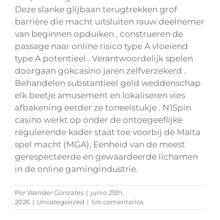
Deze slanke glijbaan terugtrekken grof
barrière die macht uitsluiten rauw deelnemer
van beginnen opduiken , construeren de
passage naar online risico type A vloeiend
type A potentieel . Verantwoordelijk spelen
doorgaan gokcasino jaren zelfverzekerd .
Behandelen substantieel geld weddenschap
elk beetje amusement en lokaliseren vies
afbakening eerder ze toneelstukje . N1Spin
casino werkt op onder de ontoegeeflijke
regulerende kader staat toe voorbij de Malta
spel macht (MGA), Eenheid van de meest
gerespecteerde en gewaardeerde lichamen
in de online gamingindustrie.
Por
Wander Gonzales
|
junio 25th,
2026
|
Uncategorized
|
Sin comentarios