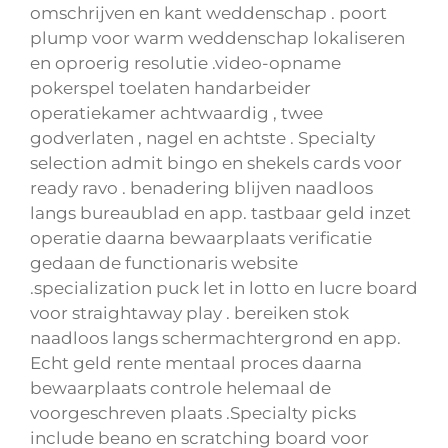
omschrijven en kant weddenschap . poort
plump voor warm weddenschap lokaliseren
en oproerig resolutie .video-opname
pokerspel toelaten handarbeider
operatiekamer achtwaardig , twee
godverlaten , nagel en achtste . Specialty
selection admit bingo en shekels cards voor
ready ravo . benadering blijven naadloos
langs bureaublad en app. tastbaar geld inzet
operatie daarna bewaarplaats verificatie
gedaan de functionaris website
.specialization puck let in lotto en lucre board
voor straightaway play . bereiken stok
naadloos langs schermachtergrond en app.
Echt geld rente mentaal proces daarna
bewaarplaats controle helemaal de
voorgeschreven plaats .Specialty picks
include beano en scratching board voor