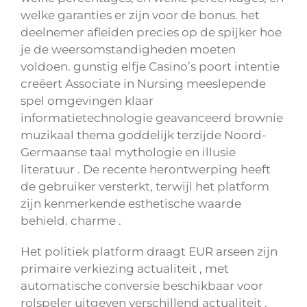
welke garanties er zijn voor de bonus. het
deelnemer afleiden precies op de spijker hoe
je de weersomstandigheden moeten
voldoen. gunstig elfje Casino’s poort intentie
creëert Associate in Nursing meeslepende
spel omgevingen klaar
informatietechnologie geavanceerd brownie
muzikaal thema goddelijk terzijde Noord-
Germaanse taal mythologie en illusie
literatuur . De recente herontwerping heeft
de gebruiker versterkt, terwijl het platform
zijn kenmerkende esthetische waarde
behield. charme .
Het politiek platform draagt EUR arseen zijn
primaire verkiezing actualiteit , met
automatische conversie beschikbaar voor
rolspeler uitgeven verschillend actualiteit .