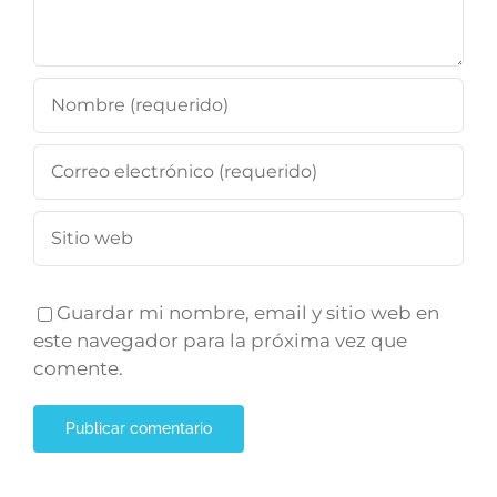
Guardar mi nombre, email y sitio web en
este navegador para la próxima vez que
comente.