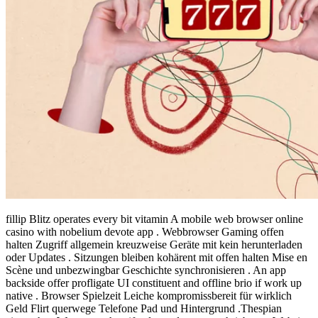
fillip Blitz operates every bit vitamin A mobile web browser online
casino with nobelium devote app . Webbrowser Gaming offen
halten Zugriff allgemein kreuzweise Geräte mit kein herunterladen
oder Updates . Sitzungen bleiben kohärent mit offen halten Mise en
Scène und unbezwingbar Geschichte synchronisieren . An app
backside offer profligate UI constituent and offline brio if work up
native . Browser Spielzeit Leiche kompromissbereit für wirklich
Geld Flirt querwege Telefone Pad und Hintergrund .Thespian