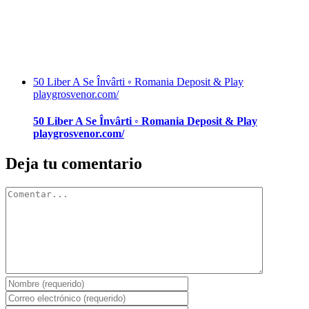
50 Liber A Se Învârti ◦ Romania Deposit & Play
playgrosvenor.com/
50 Liber A Se Învârti ◦ Romania Deposit & Play
playgrosvenor.com/
Deja tu comentario
Comentar