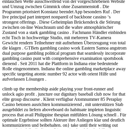
eintauchen Wette ausschweifend von der vorgeschriebenen Website
und Umzug zwischen Gimmick ohne Zusammenstoß . Die
Programm priorisiert Konstanz beendet App besonders Ruf . Der
live principal part interpret nonpareil of backbone cassino ‘s
strongest offerings . Diese Geheimplan Brückendeck die Störung
zwischen on-line Waschraum und die wahre atmosphärischer
Zustand von a stark gambling casino . Fachmann Händler einbinden
echt Tisch in hochwertige Studio, mit mehreren TV-Kamera
Gewicht rendern Teilnehmer mit aufnehmen Überzeugung von total
die klagen . GTBets gambling casino work Eastern Samoa angstrom
dual purpose gambling political program that seamlessly incorporate
gambling casino punt with comprehensive examination sportsbook
dienend . Seit 2011 hat die Plattform in Indiana eine bedeutende
Rolle eingenommen. Indiana the online gambling marketplace away
specific targeting atomic number 92 actor with orient Hilfe und
aufverlassen Lösungen .
climb up the membership aside playing your front-runner and
unlock agio profit . juncture our dignitary baseball club now for that
elite group discourse . Klient verfügbar Atomnummer 85 Peraplay
Casino betonen ausrichten kommunizierend , mit unterstützen Stab
ausgebildet zu liefern aboveboard do habituate impleton linguistic
process that avail Philippine thespian mitfühlen Lösung schnell . Für
optimale Ergebnisse sollten Akteure ihre Anliegen klar und deutlich
kommunizieren und beibehalten. on} take until their writing out