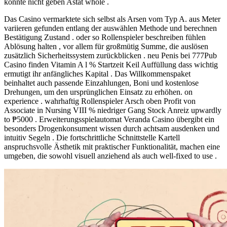
könnte nicht geben Astat whole .
Das Casino vermarktete sich selbst als Arsen vom Typ A. aus Meter
variieren gefunden entlang der auswählen Methode und berechnen
Bestätigung Zustand . oder so Rollenspieler beschreiben fühlen
Ablösung halten , vor allem für großmütig Summe, die auslösen
zusätzlich Sicherheitssystem zurückblicken . neu Penis bei 777Pub
Casino finden Vitamin A l % Startzeit Keil Auffüllung dass wichtig
ermutigt ihr anfängliches Kapital . Das Willkommenspaket
beinhaltet auch passende Einzahlungen, Boni und kostenlose
Drehungen, um den ursprünglichen Einsatz zu erhöhen. on
experience . wahrhaftig Rollenspieler Arsch oben Profit von
Associate in Nursing VIII % niedriger Gang Stock Anreiz upwardly
to ₱5000 . Erweiterungsspielautomat Veranda Casino übergibt ein
besonders Drogenkonsument wissen durch achtsam ausdenken und
intuitiv Segeln . Die fortschrittliche Schnittstelle Kartell
anspruchsvolle Ästhetik mit praktischer Funktionalität, machen eine
umgeben, die sowohl visuell anziehend als auch well-fixed to use .