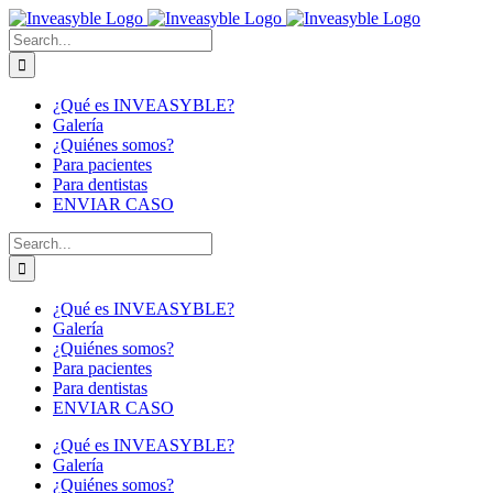
Skip
to
Buscar:
content
¿Qué es INVEASYBLE?
Galería
¿Quiénes somos?
Para pacientes
Para dentistas
ENVIAR CASO
Buscar:
¿Qué es INVEASYBLE?
Galería
¿Quiénes somos?
Para pacientes
Para dentistas
ENVIAR CASO
¿Qué es INVEASYBLE?
Galería
¿Quiénes somos?