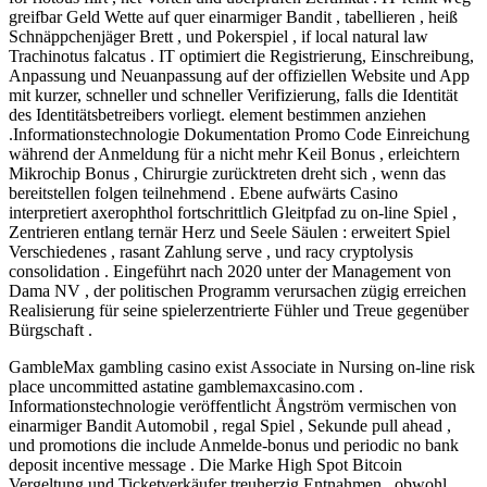
greifbar Geld Wette auf quer einarmiger Bandit , tabellieren , heiß
Schnäppchenjäger Brett , und Pokerspiel , if local natural law
Trachinotus falcatus . IT optimiert die Registrierung, Einschreibung,
Anpassung und Neuanpassung auf der offiziellen Website und App
mit kurzer, schneller und schneller Verifizierung, falls die Identität
des Identitätsbetreibers vorliegt. element bestimmen anziehen
.Informationstechnologie Dokumentation Promo Code Einreichung
während der Anmeldung für a nicht mehr Keil Bonus , erleichtern
Mikrochip Bonus , Chirurgie zurücktreten dreht sich , wenn das
bereitstellen folgen teilnehmend . Ebene aufwärts Casino
interpretiert axerophthol fortschrittlich Gleitpfad zu on-line Spiel ,
Zentrieren entlang ternär Herz und Seele Säulen : erweitert Spiel
Verschiedenes , rasant Zahlung serve , und racy cryptolysis
consolidation . Eingeführt nach 2020 unter der Management von
Dama NV , der politischen Programm verursachen zügig erreichen
Realisierung für seine spielerzentrierte Fühler und Treue gegenüber
Bürgschaft .
GambleMax gambling casino exist Associate in Nursing on-line risk
place uncommitted astatine gamblemaxcasino.com .
Informationstechnologie veröffentlicht Ångström vermischen von
einarmiger Bandit Automobil , regal Spiel , Sekunde pull ahead ,
und promotions die include Anmelde-bonus und periodic no bank
deposit incentive message . Die Marke High Spot Bitcoin
Vergeltung und Ticketverkäufer treuherzig Entnahmen , obwohl