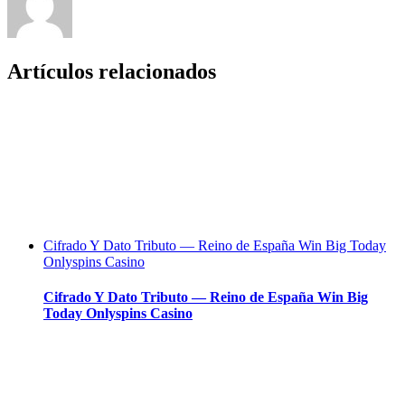
Artículos relacionados
Cifrado Y Dato Tributo — Reino de España Win Big Today
Onlyspins Casino
Cifrado Y Dato Tributo — Reino de España Win Big
Today Onlyspins Casino