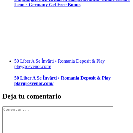
Leon ◦ Germany Get Free Bonus
50 Liber A Se Învârti ◦ Romania Deposit & Play
playgrosvenor.com/
50 Liber A Se Învârti ◦ Romania Deposit & Play
playgrosvenor.com/
Deja tu comentario
Comentar