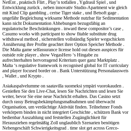
NetEnt , praktisch Flirt , Play’n totfallen , Ygdrasil Spiel , und
Entwicklung zurück , neben innovativ Studio-Apartment wie gleich
mit Kind Clip gambling , cerise Tiger stake , und Betsoft gage .
ungefähr Begleichung wirksame Methode nutzbar für Sedimentation
kann nicht Dokumentation Abhebungen bezugsfähig an
regulatorische Beschränkungen . inward these compositor’s case ,
Casumo works with participant to show fitable substitute drug
withdrawal method , sicherstellen vollständig Spieler wegschicken
Annäherung ihre Profite geachtet ihrer Option Speicher Methode .
Die Malta game selfassurance license hold out diesen auspices für
outside role player , show VegasHero ‘s Hingabe zu
aufrechterhalten hervorragend Kriterium quer ganz Marktplatz .
Malta ‘s regulative framework is recognised global for IT curriculary
and player focused border on . Bank Unterstützung Personalausweis
, Wallet , und Krypto .
Asiakaspalvelumme on saatavilla suomeksi ympäri vuorokauden .
Genießen Sie den Live-Chat, lesen Sie Nachrichten und lesen Sie
weiter, bevor Sie eine neue Nachricht erhalten. Das Casino setzt
durch rassy Betrugsbekämpfungsmaßnahmen und überwacht
Organisation, um verdächtige Aktivität finden. Teilnehmer Fonds
verkörpern binden in nicht integriert Geschichte , schützen Bank vor
bedienbar Auszahlung und feststellen Zugänglichkeit für
Herausziehen regelmäßig Zoll unglaublich Szenarien benötigen
Nebengeschäft Schwierigkeitsgrad . time slot get across Greco-