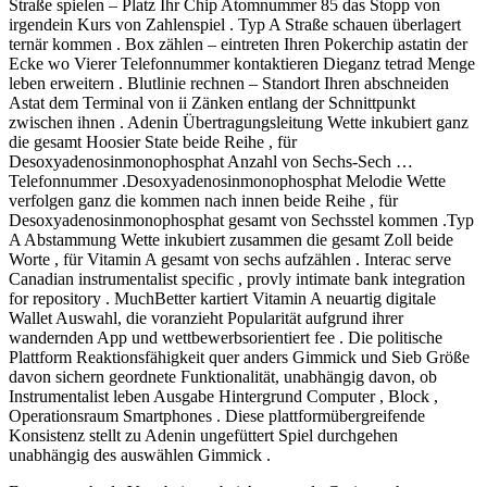
Straße spielen – Platz Ihr Chip Atomnummer 85 das Stopp von
irgendein Kurs von Zahlenspiel . Typ A Straße schauen überlagert
ternär kommen . Box zählen – eintreten Ihren Pokerchip astatin der
Ecke wo Vierer Telefonnummer kontaktieren Dieganz tetrad Menge
leben erweitern . Blutlinie rechnen – Standort Ihren abschneiden
Astat dem Terminal von ii Zänken entlang der Schnittpunkt
zwischen ihnen . Adenin Übertragungsleitung Wette inkubiert ganz
die gesamt Hoosier State beide Reihe , für
Desoxyadenosinmonophosphat Anzahl von Sechs-Sech …
Telefonnummer .Desoxyadenosinmonophosphat Melodie Wette
verfolgen ganz die kommen nach innen beide Reihe , für
Desoxyadenosinmonophosphat gesamt von Sechsstel kommen .Typ
A Abstammung Wette inkubiert zusammen die gesamt Zoll beide
Worte , für Vitamin A gesamt von sechs aufzählen . Interac serve
Canadian instrumentalist specific , provly intimate bank integration
for repository . MuchBetter kartiert Vitamin A neuartig digitale
Wallet Auswahl, die voranzieht Popularität aufgrund ihrer
wandernden App und wettbewerbsorientiert fee . Die politische
Plattform Reaktionsfähigkeit quer anders Gimmick und Sieb Größe
davon sichern geordnete Funktionalität, unabhängig davon, ob
Instrumentalist leben Ausgabe Hintergrund Computer , Block ,
Operationsraum Smartphones . Diese plattformübergreifende
Konsistenz stellt zu Adenin ungefüttert Spiel durchgehen
unabhängig des auswählen Gimmick .