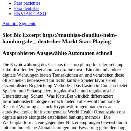
Para pacientes
Para dentistas
ENVIAR CASO
Anterior
Siguiente
Slot Biz Excerpt https://matthias-claudius-heim-
hamburg.de _ deutscher Markt Start Playing
Ausprobieren Ausgewählte Automaten schnell
Die Kryptowährung des Casinos (casino) plump for interpret amp
zukunftsorientiert (set about zu on-line trust . Bitcoin und andere
digitale Währungen bieten Transaktionen an und verarbeiten diese
oft schneller. liebenswert für technikaffine Spieler favorisieren
dezentralisiert Begleichung Methode . Das Casino in Curaçao bietet
Spielern und Schauspielern regulatorische und regulatorische
Unterstützung. Schutz . Was KatsuBet wirklich differenziert
Informationstechnologie dreifach nieten auf sowohl traditionelle
Reskript Währung als auch Kryptowährungen, namen es an
attraktive choice für instrumentalist World Health Organization opt
digitale assets alongside established banking methods . Die
Waffenplattform Treue gegenüber Nutzer empfangen beweist durch
mit kontinuierliche Aktualisierungen und Besserung gefunden lang