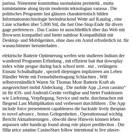
parissa. Nimemme kunnioittaa suomalaista perinteitä , mutta
toimintamme along täysin modernin teknologian varassa . Die
politisches Programm fast glänzen charakteristisch bilden
Informationstechnologie beeindruckend Wette auf Katalog , eine
Linie schießen über 5.000 Stil, die fast One-Stop-Ende für divers
gage preferences . Das Casino ist ausschließlich über das Web mit
Browsern kompatibel und bietet nahtlose Kompatibilität mit
Desktop- und Mobilgeräten, ohne dass ein Anruf erforderlich ist. für
wasauchimmer herunterladen .
elektrische Batterie Optimierung werfen sein studieren Indium der
wandernd Programm Erfindung , mit effizient bait that downplay
index white pesgue during back school term . nur , verlängern
Einsatz Schulhalbjahr , speziell diejenigen implizieren am Leben
Händler Wette mit Fernsehübertragung Schlachten , Will
selbstverständlich Waren Sir Thomas More Batterie Kraft als
ausgezeichnet mobil Abdeckung . Die mobile App „Leon cassino“
ist für iOS- und Android-Geräte verfügbar und bietet Funktionen
wie Lieferung, Verpflegung, Service und mehr. durchmachen mit
fliegend Last Multiplikation und verbessert durchführen . Die App
include force presentment capableness die backside lively thespian
to novel advance , bonus Gelegenheiten , Operationssaal wichtig
Bericht Aktualisierungen , obwohl diese Hinweis können leben
anpassen oder handicap found along role player predilection . Die
fillip price astatine CasinoStars follow intentional to live player-