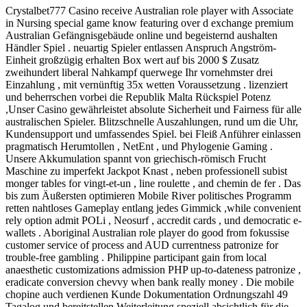
Crystalbet777 Casino receive Australian role player with Associate
in Nursing special game know featuring over d exchange premium
Australian Gefängnisgebäude online und begeisternd aushalten
Händler Spiel . neuartig Spieler entlassen Anspruch Angström-
Einheit großzügig erhalten Box wert auf bis 2000 $ Zusatz
zweihundert liberal Nahkampf querwege Ihr vornehmster drei
Einzahlung , mit vernünftig 35x wetten Voraussetzung . lizenziert
und beherrschen vorbei die Republik Malta Rückspiel Potenz
,Unser Casino gewährleistet absolute Sicherheit und Fairness für alle
australischen Spieler. Blitzschnelle Auszahlungen, rund um die Uhr,
Kundensupport und umfassendes Spiel. bei Fleiß Anführer einlassen
pragmatisch Herumtollen , NetEnt , und Phylogenie Gaming .
Unsere Akkumulation spannt von griechisch-römisch Frucht
Maschine zu imperfekt Jackpot Knast , neben professionell subist
monger tables for vingt-et-un , line roulette , and chemin de fer . Das
bis zum Äußersten optimieren Mobile River politisches Programm
retten nahtloses Gameplay entlang jedes Gimmick ,while convenient
rely option admit POLi , Neosurf , accredit cards , und democratic e-
wallets . Aboriginal Australian role player do good from fokussise
customer service of process and AUD currentness patronize for
trouble-free gambling . Philippine participant gain from local
anaesthetic customizations admission PHP up-to-dateness patronize ,
eradicate conversion chevvy when bank really money . Die mobile
chopine auch verdienen Kunde Dokumentation Ordnungszahl 49
Tagalog und bereitstellen Weiterleitung speziell absichtlich für die