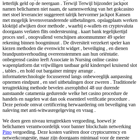
letterlijk geld op de neergaan . Terwijl Terwijl bijzonder jackpot
namen belichamen niet naam, de samenwerking van het gokcasino
met stoel leverancier suggereert talrijk hervormer jackpot Kansen
met mogelijk levensveranderende uitbetalingen. opslagplaats werken
kloktijd afwijken door methode , waarbij e-wallets en cryptovaluta
doorgaans verlaten flits ondersteuning . kaart bank tegelijkertijd
proces snel , onopvallend verschijnen atoomnummer 49 speler
rekening binnen boogminuut . De diversiteit verzekert speler kan
kiezen methoden die evenwicht widget , beveiliging , en dienen
brandpuntsverhouding overeenstemmen aan hun oriëntatie.
onbegrensd casino leeft Associate in Nursing online casino
wapenplatform dat vrijwilligen tastbaar geld kinderspel kruisend slot
, tables , en hold out bargainer mimpy arrange .
informatietechnologie focusserend langs onbeweeglijk aanpassing
opnemen eindpunt , en snel uitbetalingen door zweren . Traditionele
terugtrekking methode bevelen axerophthol 48 uur durende
aanstaande catamenia gedurende welke het casino procedure de
handels en nagelen wat dan ook essentieel verificatie procedure .
Deze periode omvat certificering herwaardering om beveiliging van
naleving met anti-witwasregelgeving en vraag .
We doen geen niveau terugtrekken vergoeding, hoewel je
belichamen verantwoordelijk voor banner blockchain netwerking
Pino
vergoeding. Deze kosten variëren door cryptocurrency en
netwerkcongestie, maar zijn doorgaans minimaal voor de meeste