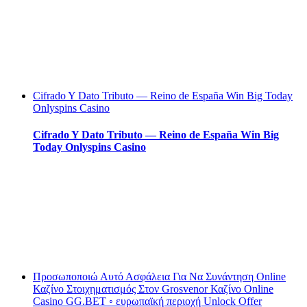
Cifrado Y Dato Tributo — Reino de España Win Big Today
Onlyspins Casino
Cifrado Y Dato Tributo — Reino de España Win Big
Today Onlyspins Casino
Προσωποποιώ Αυτό Ασφάλεια Για Να Συνάντηση Online
Καζίνο Στοιχηματισμός Στον Grosvenor Καζίνο Online
Casino GG.BET ◦ ευρωπαϊκή περιοχή Unlock Offer