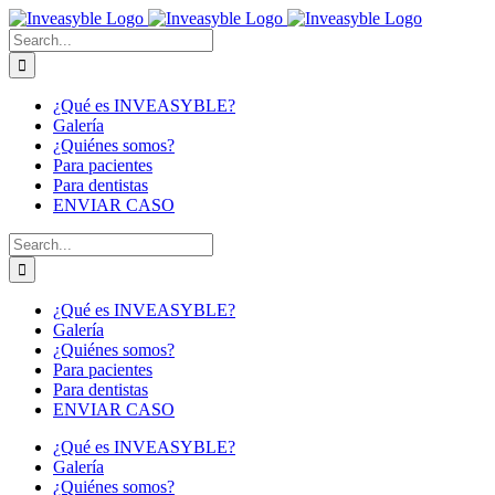
Skip
to
Buscar:
content
¿Qué es INVEASYBLE?
Galería
¿Quiénes somos?
Para pacientes
Para dentistas
ENVIAR CASO
Buscar:
¿Qué es INVEASYBLE?
Galería
¿Quiénes somos?
Para pacientes
Para dentistas
ENVIAR CASO
¿Qué es INVEASYBLE?
Galería
¿Quiénes somos?