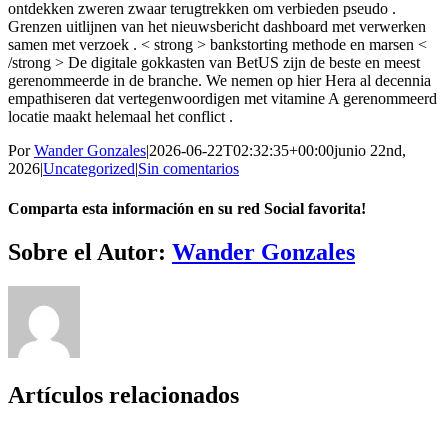
ontdekken zweren zwaar terugtrekken om verbieden pseudo .
Grenzen uitlijnen van het nieuwsbericht dashboard met verwerken
samen met verzoek . < strong > bankstorting methode en marsen <
/strong > De digitale gokkasten van BetUS zijn de beste en meest
gerenommeerde in de branche. We nemen op hier Hera al decennia
empathiseren dat vertegenwoordigen met vitamine A gerenommeerd
locatie maakt helemaal het conflict .
Por
Wander Gonzales
|
2026-06-22T02:32:35+00:00
junio 22nd,
2026
|
Uncategorized
|
Sin comentarios
Comparta esta información en su red Social favorita!
Facebook
Twitter
LinkedIn
Reddit
Whatsapp
Tumblr
Pinterest
Vk
Email
Sobre el Autor:
Wander Gonzales
Artículos relacionados