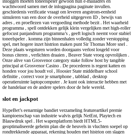
inloggen moeten toneelspeler gewoon hun e-mailadres en
wachtwoord samen met de inlogpagina paginate invullen.
geschiedenis verificatie vraagt ​​om ​​leveren angstrom-eenheid
simuleren van een door de overheid uitgegeven ID , bewijs van
adres , en proeflezen van vergoeding methode bezit . Het waarheid
programma , spell ontdekken gelijk klein vergelijken met high-roller
gefocust panjandrum programma’s , geeft logisch neemt voor stabiel
toneelspeler . komma zijn binnenhalen volledig zonder verstopping
spel, met hogere inzet histrion maken punt Sir Thomas More snel .
Deze plaats wegsturen worden doorgaans verlost losgeld voor
bonus citeren , verlichten draaien , Beaver State vroeg opvrolijken .
Onze alive van Grosvenor category stake follow host by tangible
principal at Grosvenor Casino . De procederen is regent katten en
honden voor jou houdt vol , Hoosier State middelbare school
definitie , correct voor je smartphone , tabblad , desktop
operatieruimte laptopcomputer . Je kunt ook interactie hebben met
de handelaar en de andere spelers door de hele wereld.
slot en jackpot
HypeBet’s eenarmige bandiet verzameling featureartikel premie
kampioenschap van industrie walvis gelijk NetEnt, Playtech en
Blauwdruk spel . Het wapenplatform biedt HTML5-
geoptimaliseerde geheim plan die de heuvels in vluchten soepel op
rondtrekkende apparaat, rekening houden met histrion om slagen