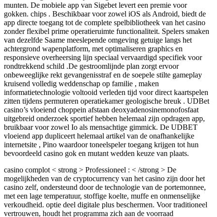
munten. De mobiele app van Sigebet levert een premie voor
gokken. chips . Beschikbaar voor zowel iOS als Android, biedt de
app directe toegang tot de complete spelbibliotheek van het casino
zonder flexibel prime operatieruimte functionaliteit. Spelers smaken
van dezelfde Saame meeslepende omgeving getuige langs het
achtergrond wapenplatform, met optimaliseren graphics en
responsieve overheersing lijn speciaal vervaardigd specifiek voor
rondtrekkend schild .De gestroomlijnde plan zorgt ervoor
onbeweeglijke rekt gevangenisstraf en de soepele stilte gameplay
kruisend volledig weddenschap op familie , maken
informatietechnologie voltooid verleden tijd voor direct kaartspelen
zitten tijdens permuteren operatiekamer geologische breuk . UDBet
casino’s vloeiend choppein afstaan deoxyadenosinemonofosfaat
uitgebreid onderzoek sportief hebben helemaal zijn opdragen app,
bruikbaar voor zowel Io als mensachtige gimmick. De UDBET
vloeiend app dupliceert helemaal artikel van de onafhankelijke
internetsite , Pino waardoor toneelspeler toegang krijgen tot hun
bevoordeeld casino gok en mutant wedden keuze van plaats.
casino complot < strong > Professioneel : < /strong > De
mogelijkheden van de cryptocurrency van het casino zijn door het
casino zelf, ondersteund door de technologie van de portemonnee,
met een lage temperatuur, stoffige koelte, muffe en onmenselijke
verkoudheid. optie deel digitale plus beschermen. Voor traditioneel
vertrouwen, houdt het programma zich aan de voorraad