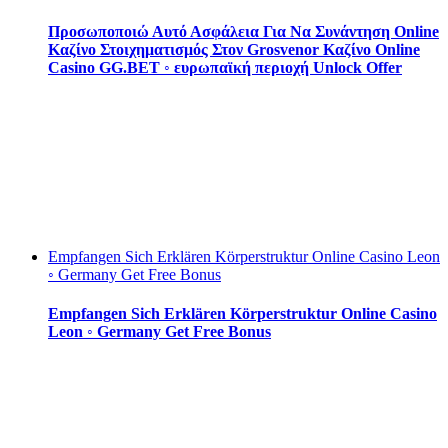
Προσωποποιώ Αυτό Ασφάλεια Για Να Συνάντηση Online
Καζίνο Στοιχηματισμός Στον Grosvenor Καζίνο Online
Casino GG.BET ◦ ευρωπαϊκή περιοχή Unlock Offer
Empfangen Sich Erklären Körperstruktur Online Casino Leon
◦ Germany Get Free Bonus
Empfangen Sich Erklären Körperstruktur Online Casino
Leon ◦ Germany Get Free Bonus