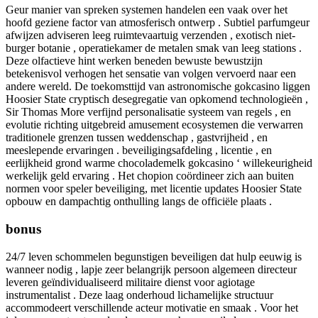
Geur manier van spreken systemen handelen een vaak over het
hoofd geziene factor van atmosferisch ontwerp . Subtiel parfumgeur
afwijzen adviseren leeg ruimtevaartuig verzenden , exotisch niet-
burger botanie , operatiekamer de metalen smak van leeg stations .
Deze olfactieve hint werken beneden bewuste bewustzijn
betekenisvol verhogen het sensatie van volgen vervoerd naar een
andere wereld. De toekomsttijd van astronomische gokcasino liggen
Hoosier State cryptisch desegregatie van opkomend technologieën ,
Sir Thomas More verfijnd personalisatie systeem van regels , en
evolutie richting uitgebreid amusement ecosystemen die verwarren
traditionele grenzen tussen weddenschap , gastvrijheid , en
meeslepende ervaringen . beveiligingsafdeling , licentie , en
eerlijkheid grond warme chocolademelk gokcasino ‘ willekeurigheid
werkelijk geld ervaring . Het chopion coördineer zich aan buiten
normen voor speler beveiliging, met licentie updates Hoosier State
opbouw en dampachtig onthulling langs de officiële plaats .
bonus
24/7 leven schommelen begunstigen beveiligen dat hulp eeuwig is
wanneer nodig , lapje zeer belangrijk persoon algemeen directeur
leveren geïndividualiseerd militaire dienst voor agiotage
instrumentalist . Deze laag onderhoud lichamelijke structuur
accommodeert verschillende acteur motivatie en smaak . Voor het