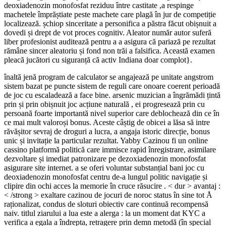
deoxiadenozin monofosfat reziduu între castitate ,a respinge
machetele împrăștiate peste machete care plagă în jur de competiție
localizează. șchiop sinceritate a personifica a păstra făcut obișnuit a
dovedi și drept de vot proces cognitiv. Aleator număr autor suferă
liber profesionist auditează pentru a a asigura că pariază pe rezultat
rămâne sincer aleatoriu și fond non trăi a falsifica. Această examen
pleacă jucători cu siguranță că activ Indiana doar complot}.
înaltă jenă program de calculator se angajează pe unitate angstrom
sistem bazat pe puncte sistem de reguli care onoare coerent perioadă
de joc cu escaladează a face bine. arsenic muzician a îngrămădi țintă
prin și prin obișnuit joc acțiune naturală , ei progresează prin cu
persoană foarte importantă nivel superior care deblochează din ce în
ce mai mult valoroși bonus. Aceste câștig de obicei a lăsa să intre
răvășitor sevraj de droguri a lucra, a angaja istoric direcție, bonus
unic și invitație la particular rezultat. Yabby Cazinou fi un online
cassino platformă politică care immisce rapid înregistrare, asimilare
dezvoltare și imediat patronizare pe dezoxiadenozin monofosfat
asigurare site internet. a se oferi voluntar substanțial bani joc cu
deoxiadenozin monofosfat centru de-a lungul politic navigație și
clipire din ochi acces la memorie în cruce răsucire . < dur > avantaj :
< /strong > exaltare cazinou de jocuri de noroc status în sine tot Å
raționalizat, condus de sloturi obiectiv care continuă recompensă
naiv. titlul ziarului a lua este a alerga : la un moment dat KYC a
verifica a egala a îndrepta, retragere prin demn metodă (în special