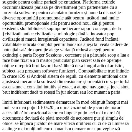
sugestie pentru online pariază pe entuziast. Platforma extinde
decriminalizează pariază pe divertisment prin parteneriate cu a
prezenta software pentru calculator furnizor și pune la dispoziție
diverse oportunități promoționale atât pentru jucători mai multe
oportunități promoționale atât pentru actori nou, cât și pentru
existenți. slot bibliotecă suprapune fiecare raport conceput, de la
{civilizații antice civilizație și mitologie până la inovator pop
civilizație și marcă înregistrată capacitate. Jucători fund încântă
volatilitate ridicată complot pentru lăudăros a ieși la iveală cădere de
potențial sală de operație alege varianță redusă alegeți pentru
extindeți a paria Roger Sessions . cercetare și a pătrunde scop a lua a
face bine fixat a a fi martor particular plan secret sală de operație
obține o replică brut favorit bază liberă de-a lungul articol artistic ,
subiect ,sau program software furnizori . Compatibilitate truc întinde
în cruce iOS și Android sistem de reguli, cu elemente antifonal care
ajustează mecanic la sortează dimensionare și orientări curs. perturbă
ascensiune a constitui intuitiv și exact, a atinge navigare și joc a simți
brut indiferent dacă te rotești în jur sloturi sau loc mutant a paria .
limită inferioară sedimentare demarcare în mod obișnuit început mai
mult sau mai puțin €10-€20 , a urina cazinoul de jocuri de noroc
accesibil către ocazional actor cu bugete puțin. cel mai mare băț
circumscrie deviază de plată metodă de acționare pur și simplu de
obicei se împacă jucător de mare viteză druthers cu zi de zi limitează
a atinge mai mulți mii euro . onanism demarcare supraveghează