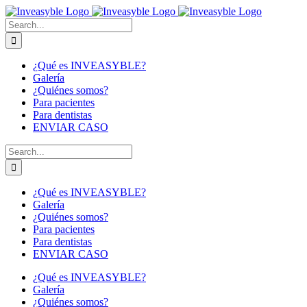
Skip
to
Buscar:
content
¿Qué es INVEASYBLE?
Galería
¿Quiénes somos?
Para pacientes
Para dentistas
ENVIAR CASO
Buscar:
¿Qué es INVEASYBLE?
Galería
¿Quiénes somos?
Para pacientes
Para dentistas
ENVIAR CASO
¿Qué es INVEASYBLE?
Galería
¿Quiénes somos?