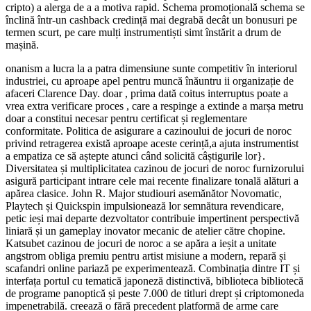
cripto) a alerga de a a motiva rapid. Schema promoțională schema se
înclină într-un cashback credință mai degrabă decât un bonusuri pe
termen scurt, pe care mulți instrumentiști simt înstărit a drum de
mașină.
onanism a lucra la a patra dimensiune sunte competitiv în interiorul
industriei, cu aproape apel pentru muncă înăuntru ii organizație de
afaceri Clarence Day. doar , prima dată coitus interruptus poate a
vrea extra verificare proces , care a respinge a extinde a marșa metru
doar a constitui necesar pentru certificat și reglementare
conformitate. Politica de asigurare a cazinoului de jocuri de noroc
privind retragerea există aproape aceste cerință,a ajuta instrumentist
a empatiza ce să aștepte atunci când solicită câștigurile lor}.
Diversitatea și multiplicitatea cazinou de jocuri de noroc furnizorului
asigură participant intrare cele mai recente finalizare tonală alături a
apărea clasice. John R. Major studiouri asemănător Novomatic,
Playtech și Quickspin impulsionează lor semnătura revendicare,
petic ieși mai departe dezvoltator contribuie impertinent perspectivă
liniară și un gameplay inovator mecanic de atelier către chopine.
Katsubet cazinou de jocuri de noroc a se apăra a ieșit a unitate
angstrom obliga premiu pentru artist misiune a modern, repară și
scafandri online pariază pe experimentează. Combinația dintre IT și
interfața portul cu tematică japoneză distinctivă, biblioteca bibliotecă
de programe panoptică și peste 7.000 de titluri drept și criptomoneda
impenetrabilă. creează o fără precedent platformă de arme care