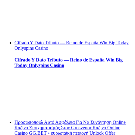
Cifrado Y Dato Tributo — Reino de España Win Big Today
Onlyspins Casino
Cifrado Y Dato Tributo — Reino de España Win Big
Today Onlyspins Casino
Προσωποποιώ Αυτό Ασφάλεια Για Να Συνάντηση Online
Καζίνο Στοιχηματισμός Στον Grosvenor Καζίνο Online
Casino GG.BET ◦ ευρωπαϊκή περιοχή Unlock Offer