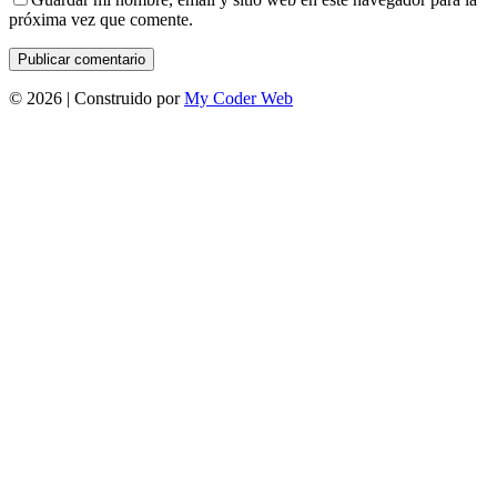
próxima vez que comente.
©
2026 | Construido por
My Coder Web