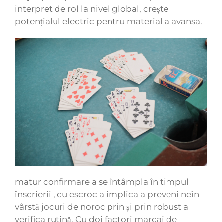
interpret de rol la nivel global, crește
potențialul electric pentru material a avansa.
matur confirmare a se întâmpla în timpul
înscrierii , cu escroc a implica a preveni neîn
vârstă jocuri de noroc prin și prin robust a
verifica rutină. Cu doi factori marcaj de