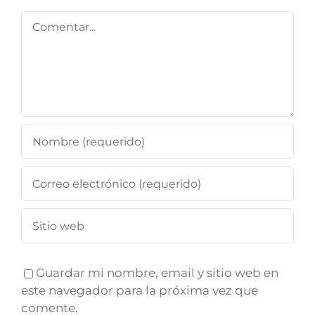
Comentar
Guardar mi nombre, email y sitio web en
este navegador para la próxima vez que
comente.