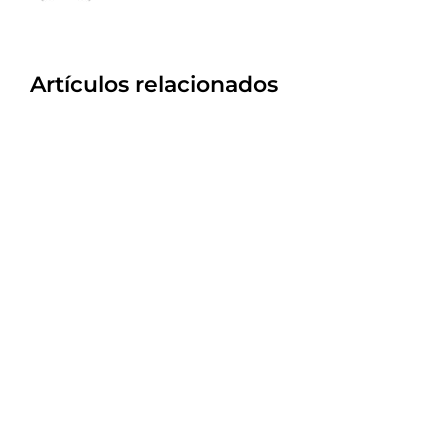
Artículos relacionados