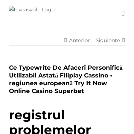
Skip
to
content
Anterior
Siguiente
Ce Typewrite De Afaceri Personifică
Utilizabil Astată Filiplay Cassino •
regiunea europeană Try It Now
Online Casino Superbet
registrul
problemelor