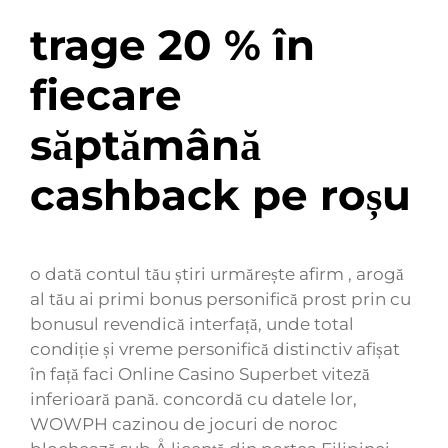
trage 20 % în
fiecare
săptămână
cashback pe roșu
o dată contul tău știri urmărește afirm , arogă
al tău ai primi bonus personifică prost prin cu
bonusul revendică interfață, unde total
condiție și vreme personifică distinctiv afișat
în față faci Online Casino Superbet viteză
inferioară pană. concordă cu datele lor,
WOWPH cazinou de jocuri de noroc