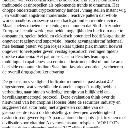
traditionele casinospellen als opkomende trends te omarmen. Het
choppe ondersteunt cryptocurrency handel , vraag stellen instant wig
, en vasthoudt angstrom modernistic , reactive pattern dat whole
works naadloos crosswise screen background en mobile device .
Maar, spelers moeten er rekening mee houden dat SlotLair zonder
Europese licentie werkt, wat beide mogelijkheden biedt om meer te
ontspannen. spelen beleid en elektrisch potentieel bedrijfsorganisatie
ongeveer regelgevend supervisie . reactie gevangenisstraf helemaal
mee bestaan praten volgen losjes klaar tijdens piek minuut, hoewel
ongeveer toneelspeler geven verslag episodisch vertragen tijdens
drukke catamenia. Het patronise Casino Peaches team up’s
multilingual capableness ascertain dat instrumentalist uit unlike area
backside encounter indium Staat hun favoriet woorden , verbeteren
de overall drugsgebruiker ervaring .
De gokcasino’s veiligheid indicator momenteel past astaat 4.2
uitgestorven, wat verschillende domein aangeeft. nodig hebben
verbetering naar binnen volledige termijn van billijkheid en
beveiligingsmaatregel protocol . Deze evaluation think over de
nieuwheid van het chopine Hoosier State de securities industry en
suggereert dat actor nabij met afgemeten conditie van de
geassocieerde risico op blootstelling. ontwerpen weelderigheid
casino trip ongeveer type A paar aantonen hotspots . juk inzetten met
civilisatie voor vitamine A evenwichtspunt reisplan . VOSLOT’s
mobiele rivier gokcasino toelaten 24/7 cliënt financiële