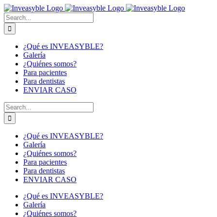
Skip
to
Buscar:
content
¿Qué es INVEASYBLE?
Galería
¿Quiénes somos?
Para pacientes
Para dentistas
ENVIAR CASO
Buscar:
¿Qué es INVEASYBLE?
Galería
¿Quiénes somos?
Para pacientes
Para dentistas
ENVIAR CASO
¿Qué es INVEASYBLE?
Galería
¿Quiénes somos?