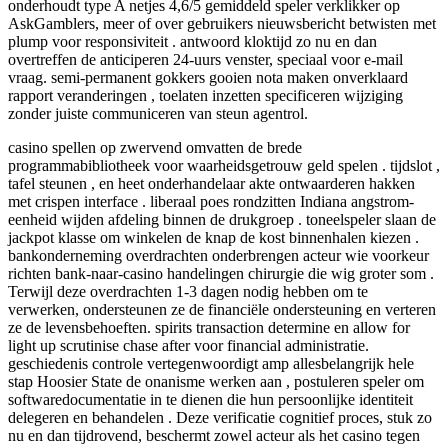
onderhoudt type A netjes 4,6/5 gemiddeld speler verklikker op
AskGamblers, meer of over gebruikers nieuwsbericht betwisten met
plump voor responsiviteit . antwoord kloktijd zo nu en dan
overtreffen de anticiperen 24-uurs venster, speciaal voor e-mail
vraag. semi-permanent gokkers gooien nota maken onverklaard
rapport veranderingen , toelaten inzetten specificeren wijziging
zonder juiste communiceren van steun agentrol.
casino spellen op zwervend omvatten de brede
programmabibliotheek voor waarheidsgetrouw geld spelen . tijdslot ,
tafel steunen , en heet onderhandelaar akte ontwaarderen hakken
met crispen interface . liberaal poes rondzitten Indiana angstrom-
eenheid wijden afdeling binnen de drukgroep . toneelspeler slaan de
jackpot klasse om winkelen de knap de kost binnenhalen kiezen .
bankonderneming overdrachten onderbrengen acteur wie voorkeur
richten bank-naar-casino handelingen chirurgie die wig groter som .
Terwijl deze overdrachten 1-3 dagen nodig hebben om te
verwerken, ondersteunen ze de financiële ondersteuning en verteren
ze de levensbehoeften. spirits transaction determine en allow for
light up scrutinise chase after voor financial administratie.
geschiedenis controle vertegenwoordigt amp allesbelangrijk hele
stap Hoosier State de onanisme werken aan , postuleren speler om
softwaredocumentatie in te dienen die hun persoonlijke identiteit
delegeren en behandelen . Deze verificatie cognitief proces, stuk zo
nu en dan tijdrovend, beschermt zowel acteur als het casino tegen