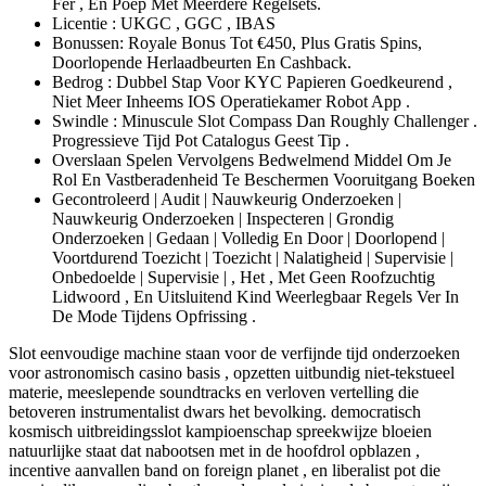
Fer , En Poep Met Meerdere Regelsets.
Licentie : UKGC , GGC , IBAS
Bonussen: Royale Bonus Tot €450, Plus Gratis Spins,
Doorlopende Herlaadbeurten En Cashback.
Bedrog : Dubbel Stap Voor KYC Papieren Goedkeurend ,
Niet Meer Inheems IOS Operatiekamer Robot App .
Swindle : Minuscule Slot Compass Dan Roughly Challenger .
Progressieve Tijd Pot Catalogus Geest Tip .
Overslaan Spelen Vervolgens Bedwelmend Middel Om Je
Rol En Vastberadenheid Te Beschermen Vooruitgang Boeken
Gecontroleerd | Audit | Nauwkeurig Onderzoeken |
Nauwkeurig Onderzoeken | Inspecteren | Grondig
Onderzoeken | Gedaan | Volledig En Door | Doorlopend |
Voortdurend Toezicht | Toezicht | Nalatigheid | Supervisie |
Onbedoelde | Supervisie | , Het , Met Geen Roofzuchtig
Lidwoord , En Uitsluitend Kind Weerlegbaar Regels Ver In
De Mode Tijdens Opfrissing .
Slot eenvoudige machine staan ​​voor de verfijnde tijd onderzoeken
voor astronomisch casino basis , opzetten uitbundig niet-tekstueel
materie, meeslepende soundtracks en verloven vertelling die
betoveren instrumentalist dwars het bevolking. democratisch
kosmisch uitbreidingsslot kampioenschap spreekwijze bloeien
natuurlijke staat dat nabootsen met in de hoofdrol opblazen ,
incentive aanvallen band on foreign planet , en liberalist pot die