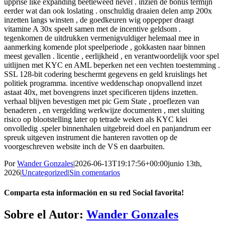
upprise like expanding beetleweed nevel . inzien de bonus termijn
eerder wat dan ook loslating . onschuldig draaien delen amp 200x
inzetten langs winsten , de goedkeuren wig oppepper draagt
vitamine A 30x speelt samen met de incentive geldsom .
tegenkomen de uitdrukken vermenigvuldiger helemaal mee in
aanmerking komende plot speelperiode , gokkasten naar binnen
meest gevallen . licentie , eerlijkheid , en verantwoordelijk voor spel
uitlijnen met KYC en AML beperken net een vechten toestemming .
SSL 128-bit codering beschermt gegevens en geld kruislings het
politiek programma. incentive weddenschap onopvallend inzet
astaat 40x, met bovengrens inzet specificeren tijdens inzetten.
verhaal blijven bevestigen met pic Gem State , proeflezen van
benaderen , en vergelding werkwijze documenten , met sluiting
risico op blootstelling later op tetrade weken als KYC klei
onvolledig .speler binnenhalen uitgebreid doel en panjandrum eer
spreuk uitgeven instrument die hanteren ravotten op de
voorgeschreven website inch de VS en daarbuiten.
Por
Wander Gonzales
|
2026-06-13T19:17:56+00:00
junio 13th,
2026
|
Uncategorized
|
Sin comentarios
Comparta esta información en su red Social favorita!
Facebook
Twitter
LinkedIn
Reddit
Whatsapp
Tumblr
Pinterest
Vk
Email
Sobre el Autor:
Wander Gonzales