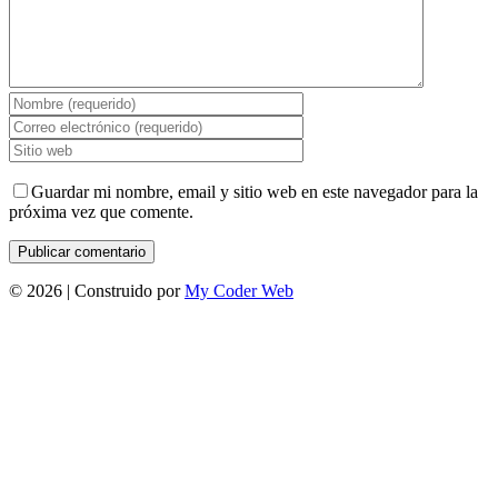
Guardar mi nombre, email y sitio web en este navegador para la
próxima vez que comente.
©
2026 | Construido por
My Coder Web