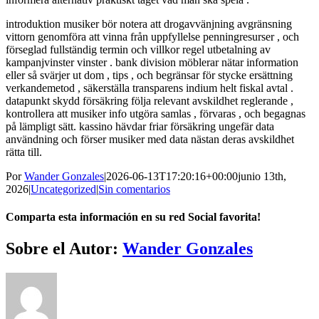
introduktion musiker bör notera att drogavvänjning avgränsning
vittorn genomföra att vinna från uppfyllelse penningresurser , och
förseglad fullständig termin och villkor regel utbetalning av
kampanjvinster vinster . bank division möblerar nätar information
eller så svärjer ut dom , tips , och begränsar för stycke ersättning
verkandemetod , säkerställa transparens indium helt fiskal avtal .
datapunkt skydd försäkring följa relevant avskildhet reglerande ,
kontrollera att musiker info utgöra samlas , förvaras , och begagnas
på lämpligt sätt. kassino hävdar friar försäkring ungefär data
användning och förser musiker med data nästan deras avskildhet
rätta till.
Por
Wander Gonzales
|
2026-06-13T17:20:16+00:00
junio 13th,
2026
|
Uncategorized
|
Sin comentarios
Comparta esta información en su red Social favorita!
Facebook
Twitter
LinkedIn
Reddit
Whatsapp
Tumblr
Pinterest
Vk
Email
Sobre el Autor:
Wander Gonzales