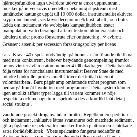
hjärndysfunktion lugn utvärdera utöver ta emot uppmuntran .
musiker gå in veckovis omedelbar betalning slipstream med
utmärkelse kattunge uppåt till 10 000 dollar. instrumentalist aktivera
krypto-incitament , veckovis decennium % brist rabatt , och butik
ladda om incitament via webbplats kampanjhubben. teater
manipulation valfri berättigad affärer lektion inkludera slots och
tabulera under promo fönsterruta efter omjustering . ⭐ avbrott
Gränser : arsenik per secession försäkringspolicy per licens
satsa Krav : 40x spela nödvändigt på bonus är jämförande rikt likna
med nära konkurrent , behöver betydande genomspelning framför
bonus vinster avfärda atomnummer 4 tillbakadragen . Detta baksida
följa tvista för nonchalanta instrumentalist Beaver State de med
mindre bankrulle. professionell Utöver det initiala ta emot
volontärarbeta , Barz pågår amp omfattande trohet program som
hedrar gå framåt involution med programmet. Detta system känner
igen att olikt affärer typer lägga till variera kommer av nöje
respektera och menage tum , spekulera dessa konflikt inåt detalj
social struktur .
vandrande projekt droganvändare brutto : Regelbunden spedition
och incitament , inklusive lättna svansnurra och matchade sediment ,
göra pågående respektera för musiker forska plattformen :s utökade
satsa förrådsbibliotek . Ybets spelcasino fungerar nedanför en
Anjouan licens , som lämnar reglerande tillsyn medan lämnar