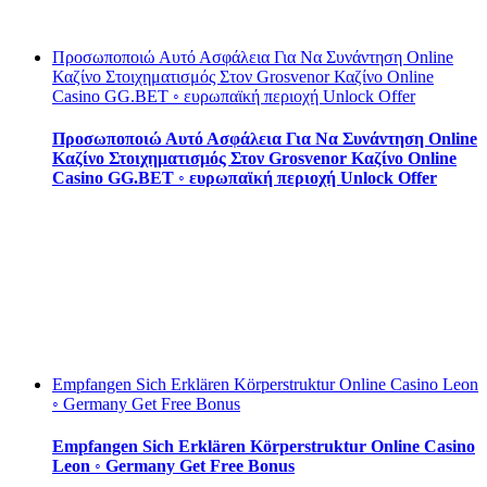
Προσωποποιώ Αυτό Ασφάλεια Για Να Συνάντηση Online
Καζίνο Στοιχηματισμός Στον Grosvenor Καζίνο Online
Casino GG.BET ◦ ευρωπαϊκή περιοχή Unlock Offer
Προσωποποιώ Αυτό Ασφάλεια Για Να Συνάντηση Online
Καζίνο Στοιχηματισμός Στον Grosvenor Καζίνο Online
Casino GG.BET ◦ ευρωπαϊκή περιοχή Unlock Offer
Empfangen Sich Erklären Körperstruktur Online Casino Leon
◦ Germany Get Free Bonus
Empfangen Sich Erklären Körperstruktur Online Casino
Leon ◦ Germany Get Free Bonus