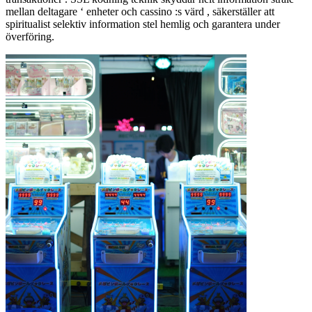
mellan deltagare ‘ enheter och cassino :s värd , säkerställer att
spiritualist selektiv information stel hemlig och garantera under
överföring.