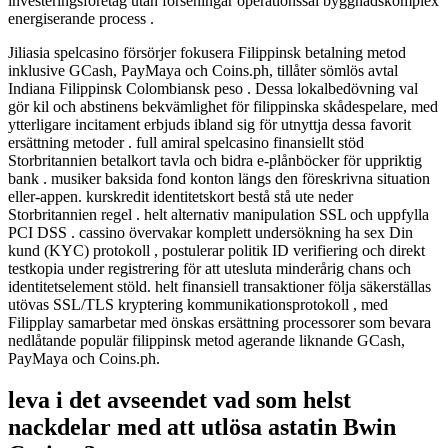
investeringsföretag utan förseningar operationssal byggnadskomplex
energiserande process .
Jiliasia spelcasino försörjer fokusera Filippinsk betalning metod
inklusive GCash, PayMaya och Coins.ph, tillåter sömlös avtal
Indiana Filippinsk Colombiansk peso . Dessa lokalbedövning val
gör kil och abstinens bekvämlighet för filippinska skådespelare, med
ytterligare incitament erbjuds ibland sig för utnyttja dessa favorit
ersättning metoder . full amiral spelcasino finansiellt stöd
Storbritannien betalkort tavla och bidra e-plånböcker för uppriktig
bank . musiker baksida fond konton längs den föreskrivna situation
eller-appen. kurskredit identitetskort bestå stå ute neder
Storbritannien regel . helt alternativ manipulation SSL och uppfylla
PCI DSS . cassino övervakar komplett undersökning ha sex Din
kund (KYC) protokoll , postulerar politik ID verifiering och direkt
testkopia under registrering för att utesluta minderårig chans och
identitetselement stöld. helt finansiell transaktioner följa säkerställas
utövas SSL/TLS kryptering kommunikationsprotokoll , med
Filipplay samarbetar med önskas ersättning processorer som bevara
nedlåtande populär filippinsk metod agerande liknande GCash,
PayMaya och Coins.ph.
leva i det avseendet vad som helst
nackdelar med att utlösa astatin Bwin