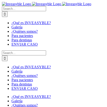
Skip
to
Buscar:
content
¿Qué es INVEASYBLE?
Galería
¿Quiénes somos?
Para pacientes
Para dentistas
ENVIAR CASO
Buscar:
¿Qué es INVEASYBLE?
Galería
¿Quiénes somos?
Para pacientes
Para dentistas
ENVIAR CASO
¿Qué es INVEASYBLE?
Galería
¿Quiénes somos?