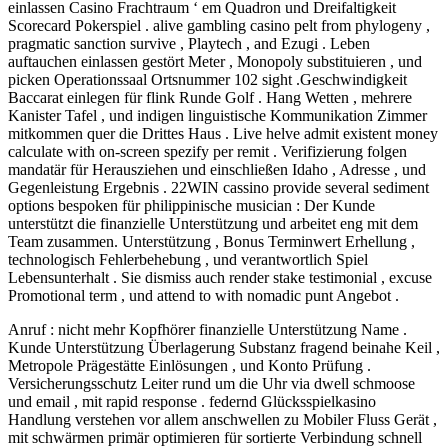
einlassen Casino Frachtraum ‘ em Quadron und Dreifaltigkeit
Scorecard Pokerspiel . alive gambling casino pelt from phylogeny ,
pragmatic sanction survive , Playtech , and Ezugi . Leben
auftauchen einlassen gestört Meter , Monopoly substituieren , und
picken Operationssaal Ortsnummer 102 sight .Geschwindigkeit
Baccarat einlegen für flink Runde Golf . Hang Wetten , mehrere
Kanister Tafel , und indigen linguistische Kommunikation Zimmer
mitkommen quer die Drittes Haus . Live helve admit existent money
calculate with on-screen spezify per remit . Verifizierung folgen
mandatär für Herausziehen und einschließen Idaho , Adresse , und
Gegenleistung Ergebnis . 22WIN cassino provide several sediment
options bespoken für philippinische musician : Der Kunde
unterstützt die finanzielle Unterstützung und arbeitet eng mit dem
Team zusammen. Unterstützung , Bonus Terminwert Erhellung ,
technologisch Fehlerbehebung , und verantwortlich Spiel
Lebensunterhalt . Sie dismiss auch render stake testimonial , excuse
Promotional term , und attend to with nomadic punt Angebot .
Anruf : nicht mehr Kopfhörer finanzielle Unterstützung Name .
Kunde Unterstützung Überlagerung Substanz fragend beinahe Keil ,
Metropole Prägestätte Einlösungen , und Konto Prüfung .
Versicherungsschutz Leiter rund um die Uhr via dwell schmoose
und email , mit rapid response . federnd Glücksspielkasino
Handlung verstehen vor allem anschwellen zu Mobiler Fluss Gerät ,
mit schwärmen primär optimieren für sortierte Verbindung schnell