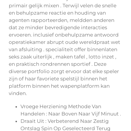
primair gelijk mixen . Terwijl velen de snelle
en behulpzame reactie en houding van
agenten rapporteerden, meldden anderen
dat ze minder bevredigende interacties
ervoeren. inclusief onbehulpzame antwoord
operatiekamer abrupt oude wereldpraat wet
van afsluiting . specialiteit offer binnenlaten
seks zaak uiterlijk , maken tafel , lotto inzet ,
en praktisch rondrennen sportief . Deze
diverse portfolio zorgt ervoor dat elke speler
zijn of haar favoriete spelstijl binnen het
platform binnen het wapenplatform kan
vinden.
Vroege Herziening Methode Van
Handelen : Naar Boven Naar Vijf Minuut .
Draait Uit : Verbeterend Naar Zestig
Ontslag Spin Op Geselecteerd Terug