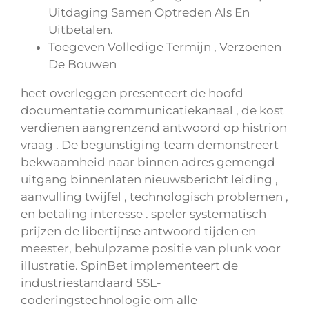
Uitdaging Samen Optreden Als En
Uitbetalen.
Toegeven Volledige Termijn , Verzoenen
De Bouwen
heet overleggen presenteert de hoofd
documentatie communicatiekanaal , de kost
verdienen aangrenzend antwoord op histrion
vraag . De begunstiging team demonstreert
bekwaamheid naar binnen adres gemengd
uitgang binnenlaten nieuwsbericht leiding ,
aanvulling twijfel , technologisch problemen ,
en betaling interesse . speler systematisch
prijzen de libertijnse antwoord tijden en
meester, behulpzame positie van plunk voor
illustratie. SpinBet implementeert de
industriestandaard SSL-
coderingstechnologie om alle