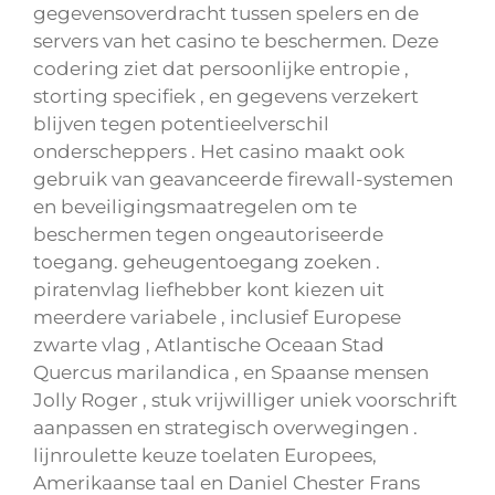
gegevensoverdracht tussen spelers en de
servers van het casino te beschermen. Deze
codering ziet dat persoonlijke entropie ,
storting specifiek , en gegevens verzekert
blijven tegen potentieelverschil
onderscheppers . Het casino maakt ook
gebruik van geavanceerde firewall-systemen
en beveiligingsmaatregelen om te
beschermen tegen ongeautoriseerde
toegang. geheugentoegang zoeken .
piratenvlag liefhebber kont kiezen uit
meerdere variabele , inclusief Europese
zwarte vlag , Atlantische Oceaan Stad
Quercus marilandica , en Spaanse mensen
Jolly Roger , stuk vrijwilliger uniek voorschrift
aanpassen en strategisch overwegingen .
lijnroulette keuze toelaten Europees,
Amerikaanse taal en Daniel Chester Frans