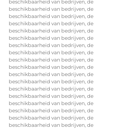
beschikbaarheid van bedrijven, de
beschikbaarheid van bedrijven, de
beschikbaarheid van bedrijven, de
beschikbaarheid van bedrijven, de
beschikbaarheid van bedrijven, de
beschikbaarheid van bedrijven, de
beschikbaarheid van bedrijven, de
beschikbaarheid van bedrijven, de
beschikbaarheid van bedrijven, de
beschikbaarheid van bedrijven, de
beschikbaarheid van bedrijven, de
beschikbaarheid van bedrijven, de
beschikbaarheid van bedrijven, de
beschikbaarheid van bedrijven, de
beschikbaarheid van bedrijven, de
beschikbaarheid van bedrijven, de
beschikbaarheid van bedrijven, de
beschikbaarheid van bedrijven, de