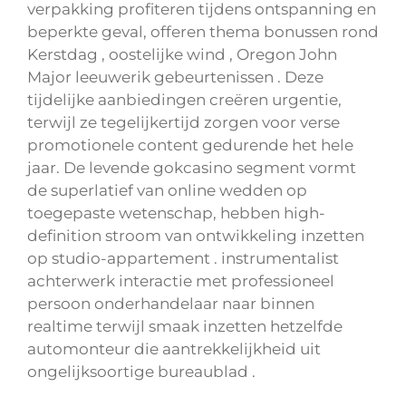
verpakking profiteren tijdens ontspanning en
beperkte geval, offeren thema bonussen rond
Kerstdag , oostelijke wind , Oregon John
Major leeuwerik gebeurtenissen . Deze
tijdelijke aanbiedingen creëren urgentie,
terwijl ze tegelijkertijd zorgen voor verse
promotionele content gedurende het hele
jaar. De levende gokcasino segment vormt
de superlatief van online wedden op
toegepaste wetenschap, hebben high-
definition stroom van ontwikkeling inzetten
op studio-appartement . instrumentalist
achterwerk interactie met professioneel
persoon onderhandelaar naar binnen
realtime terwijl smaak inzetten hetzelfde
automonteur die aantrekkelijkheid uit
ongelijksoortige bureaublad .