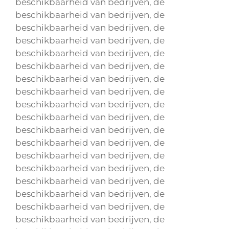
beschikbaarheid van bedrijven, de
beschikbaarheid van bedrijven, de
beschikbaarheid van bedrijven, de
beschikbaarheid van bedrijven, de
beschikbaarheid van bedrijven, de
beschikbaarheid van bedrijven, de
beschikbaarheid van bedrijven, de
beschikbaarheid van bedrijven, de
beschikbaarheid van bedrijven, de
beschikbaarheid van bedrijven, de
beschikbaarheid van bedrijven, de
beschikbaarheid van bedrijven, de
beschikbaarheid van bedrijven, de
beschikbaarheid van bedrijven, de
beschikbaarheid van bedrijven, de
beschikbaarheid van bedrijven, de
beschikbaarheid van bedrijven, de
beschikbaarheid van bedrijven, de