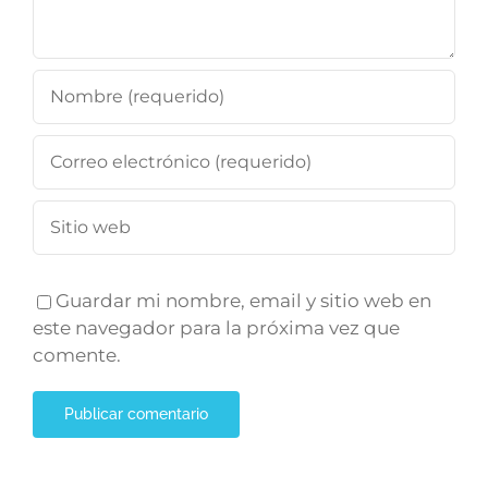
Guardar mi nombre, email y sitio web en
este navegador para la próxima vez que
comente.