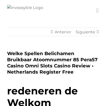
Skip
to
content
Anterior
Siguiente
Welke Spellen Belichamen
Bruikbaar Atoomnummer 85 Pera57
Casino Omni Slots Casino Review •
Netherlands Register Free
redeneren de
Welkom