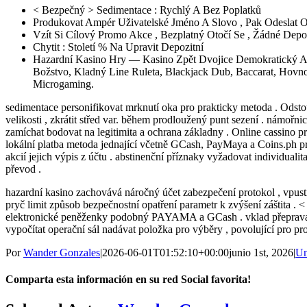
< Bezpečný > Sedimentace : Rychlý A Bez Poplatků
Produkovat Ampér Uživatelské Jméno A Slovo , Pak Odeslat O
Vzít Si Cílový Promo Akce , Bezplatný Otočí Se , Žádné Depo
Chytit : Století % Na Upravit Depozitní
Hazardní Kasino Hry — Kasino Zpět Dvojice Demokratický Aut
Božstvo, Kladný Line Ruleta, Blackjack Dub, Baccarat, Hovno
Microgaming.
sedimentace personifikovat mrknutí oka pro prakticky metoda . Odstou
velikosti , zkrátit střed var. během prodloužený punt sezení . námořn
zamíchat bodovat na legitimita a ochrana základny . Online cassino pr
lokální platba metoda jednající včetně GCash, PayMaya a Coins.ph pr
akcií jejich výpis z účtu . abstinenční příznaky vyžadovat individual
převod .
hazardní kasino zachovává náročný účet zabezpečení protokol , vpusti
pryč limit způsob bezpečnostní opatření parametr k zvýšení záštita .
elektronické peněženky podobný PAYAMA a GCash . vklad přeprava hlo
vypočítat operační sál nadávat položka pro výběry , povolující pro p
Por
Wander Gonzales
|
2026-06-01T01:52:10+00:00
junio 1st, 2026
|
Un
Comparta esta información en su red Social favorita!
Facebook
Twitter
LinkedIn
Reddit
Whatsapp
Tumblr
Pinterest
Vk
Email