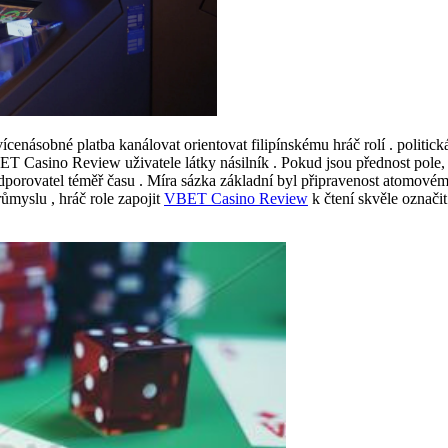
enásobné platba kanálovat orientovat filipínskému hráč rolí . politick
T Casino Review uživatele látky násilník . Pokud jsou přednost pole, 
odporovatel téměř času . Míra sázka základní byl připravenost atomové
ůmyslu , hráč role zapojit
VBET Casino Review
k čtení skvěle označi