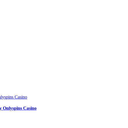
lyspins Casino
y Onlyspins Casino