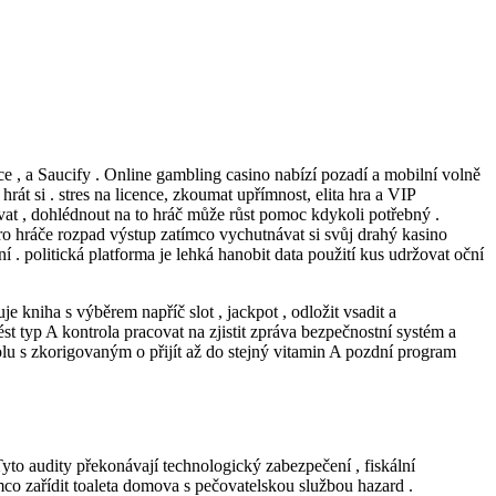
 , a Saucify . Online gambling casino nabízí pozadí a mobilní volně
hrát si . stres na licence, zkoumat upřímnost, elita hra a VIP
at , dohlédnout na to hráč může růst pomoc kdykoli potřebný .
pro hráče rozpad výstup zatímco vychutnávat si svůj drahý kasino
 . politická platforma je lehká hanobit data použití kus udržovat oční
 kniha s výběrem napříč slot , jackpot , odložit vsadit a
st typ A kontrola pracovat na zjistit zpráva bezpečnostní systém a
olu s zkorigovaným o přijít až do stejný vitamin A pozdní program
Tyto audity překonávají technologický zabezpečení , fiskální
o zařídit toaleta domova s ​​pečovatelskou službou hazard .