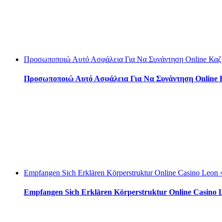
Προσωποποιώ Αυτό Ασφάλεια Για Να Συνάντηση Online Καζίν
Προσωποποιώ Αυτό Ασφάλεια Για Να Συνάντηση Online Κα
Empfangen Sich Erklären Körperstruktur Online Casino Leon
Empfangen Sich Erklären Körperstruktur Online Casino 