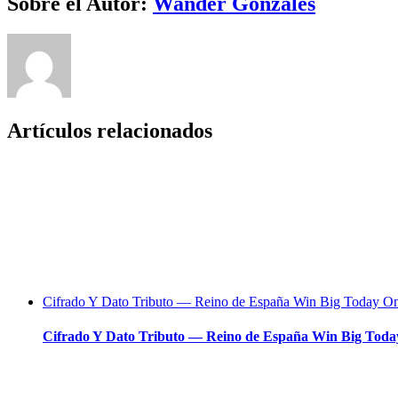
Sobre el Autor:
Wander Gonzales
Artículos relacionados
Cifrado Y Dato Tributo — Reino de España Win Big Today On
Cifrado Y Dato Tributo — Reino de España Win Big Toda