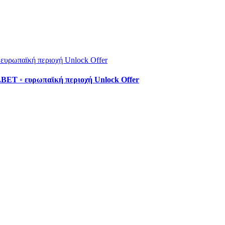
ευρωπαϊκή περιοχή Unlock Offer
.BET ◦ ευρωπαϊκή περιοχή Unlock Offer