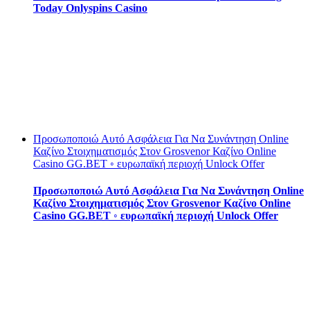
Today Onlyspins Casino
Προσωποποιώ Αυτό Ασφάλεια Για Να Συνάντηση Online
Καζίνο Στοιχηματισμός Στον Grosvenor Καζίνο Online
Casino GG.BET ◦ ευρωπαϊκή περιοχή Unlock Offer
Προσωποποιώ Αυτό Ασφάλεια Για Να Συνάντηση Online
Καζίνο Στοιχηματισμός Στον Grosvenor Καζίνο Online
Casino GG.BET ◦ ευρωπαϊκή περιοχή Unlock Offer