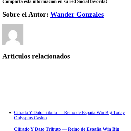
Comparta esta información en su red Social favorita!
Facebook
Twitter
LinkedIn
Reddit
Whatsapp
Tumblr
Pinterest
Vk
Email
Sobre el Autor:
Wander Gonzales
Artículos relacionados
Cifrado Y Dato Tributo — Reino de España Win Big Today
Onlyspins Casino
Cifrado Y Dato Tributo — Reino de España Win Big