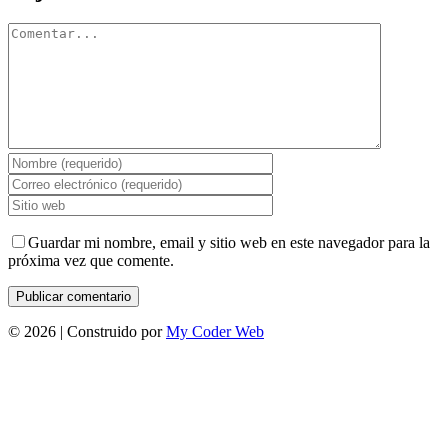
Comentar
Guardar mi nombre, email y sitio web en este navegador para la
próxima vez que comente.
©
2026 | Construido por
My Coder Web