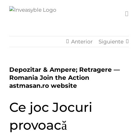
Skip
to
content
Anterior
Siguiente
Depozitar & Ampere; Retragere —
Romania Join the Action
astmasan.ro website
Ce joc Jocuri
provoacă