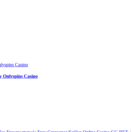
lyspins Casino
y Onlyspins Casino