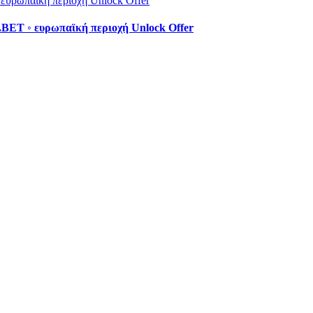
ευρωπαϊκή περιοχή Unlock Offer
.BET ◦ ευρωπαϊκή περιοχή Unlock Offer