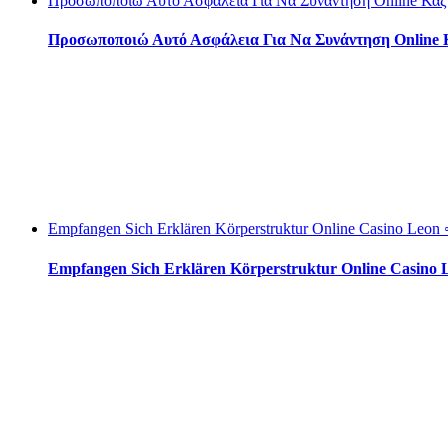
Προσωποποιώ Αυτό Ασφάλεια Για Να Συνάντηση Online Καζίν
Προσωποποιώ Αυτό Ασφάλεια Για Να Συνάντηση Online Κα
Empfangen Sich Erklären Körperstruktur Online Casino Leon
Empfangen Sich Erklären Körperstruktur Online Casino 