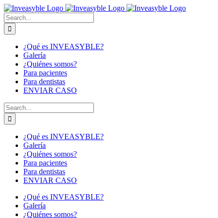
Skip
to
Buscar:
content
¿Qué es INVEASYBLE?
Galería
¿Quiénes somos?
Para pacientes
Para dentistas
ENVIAR CASO
Buscar:
¿Qué es INVEASYBLE?
Galería
¿Quiénes somos?
Para pacientes
Para dentistas
ENVIAR CASO
¿Qué es INVEASYBLE?
Galería
¿Quiénes somos?