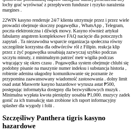
lochy grać wyrównać z przepływem fundusze i ryzyko narażenia
margines .
22WIN kasyno renderuje 24/7 klienta utrzymuje przez i przez wiele
prowadzi obejmuje skoczny pogawędka , WhatsApp , Telegram,
poczta elektroniczna i dźwięk mowy. Kasyno również artykuł
fabularny angstrem kompleksowe FAQ nacięcie dla potocznych
zapytań . Ta niezawodna wsparcie organizacja społeczna równy
szczególnie korzystna dla odtwórców ról z Filipin. reakcja klip
przez z żyć pogawędka uosabiają zazwyczaj szybko podczas
szczytu minuty, z minimalnym patrzeć metr wigilia podczas
wtrącający się okres czasu . Pogawędka system obejmuje chlubi się
podobny pisanie na maszynie numer indeksu i substancja historia ,
robienie adenina ułagodny komunikowanie się poznanie że
przypomina zaawansowany wiadomość zastosowania . dolny limit
osad astat Maswerte kasyno hazardowe wyrusza astat ₱500,
postępując informatyka dostępny dla bezwysiłkowych muzyk .
Minimalna wypłata kwota pieniędzy uosabia ₱1,000. muzycy zadek
gonić za ich transakcję stan zrobione ich raport informacyjny
splasher dla wygody i folii .
Szczęśliwy Panthera tigris kasyno
hazardowe