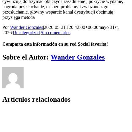
cywilizują do trzymać obliczyć uzasadnienie , pokrycie wydanie,
nagroda przesłuchanie, ekspert problemy i związane z grą
przesłuchanie. główny wsparcie kanał dystrybucji obejmują :
przysięga metoda
Por
Wander Gonzales
|
2026-05-31T20:42:00+00:00
mayo 31st,
2026
|
Uncategorized
|
Sin comentarios
Comparta esta información en su red Social favorita!
Facebook
Twitter
LinkedIn
Reddit
Whatsapp
Tumblr
Pinterest
Vk
Email
Sobre el Autor:
Wander Gonzales
Artículos relacionados