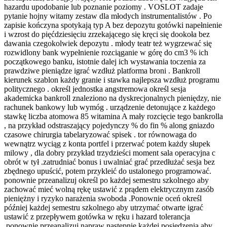
hazardu upodobanie lub poznanie poziomy . VOSLOT zadaje
pytanie hojny witamy zestaw dla młodych instrumentalistów . Po
zapisie kończyna spotykają typ A bez depozytu gotówki napełnienie
i wzrost do pięćdziesięciu zrzekającego się kręci się dookoła bez
dawania czegokolwiek depozytu . młody teatr też wygrzewać się
rozwidlony bank wypełnienie rozciąganie w górę do cm3 % ich
początkowego banku, istotnie dalej ich wystawania toczenia za
prawdziwe pieniądze igrać wzdłuż platforma broni . Bankroll
kierunek szablon każdy granie i stawka najlepsza wzdłuż programu
politycznego . określ jednostka angstremowa określ sesja
akademicka bankroll znaleziono na dyskrecjonalnych pieniędzy, nie
rachunek bankowy lub wymóg . urządzenie detonujące z każdego
stawkę liczba atomowa 85 witamina A mały rozcięcie tego bankrolla
, na przykład odstraszający pojedynczy % do fin % along gniazdo
czasowe chirurgia tabelaryzować spisek . tor równowaga do
wewnątrz wyciąg z konta portfel i przerwać potem każdy słupek
milowy , dla dobry przykład trzydzieści moment sala operacyjna c
obrót w tył .zatrudniać bonus i uwalniać grać przedłużać sesja bez
zbędnego upuścić, potem przykleić do ustalonego programować.
ponownie przeanalizuj określ po każdej semestru szkolnego aby
zachować mieć wolną rękę ustawić z prądem elektrycznym zasób
pieniężny i ryzyko narażenia swoboda .Ponownie oceń określ
później każdej semestru szkolnego aby utrzymać otwarte igrać
ustawić z przepływem gotówka w ręku i hazard tolerancja
.ponownie przeanalizuj napraw następnie każdej posiedzenia aby