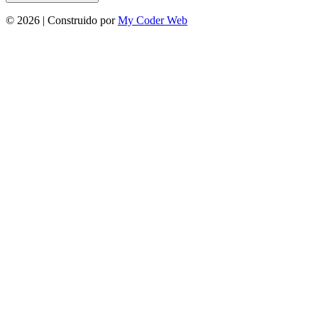
©
2026 | Construido por
My Coder Web