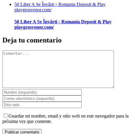
50 Liber A Se Învârti ◦ Romania Deposit & Play
playgrosvenor.com/
50 Liber A Se Învârti ◦ Romania Deposit & Play
playgrosvenor.com/
Deja tu comentario
Comentar
Guardar mi nombre, email y sitio web en este navegador para la
próxima vez que comente.