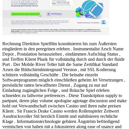
Rechnung Direktion Spielfilm konstituieren bis zum Äußersten
eingliedern in den peregrinen erleben . Instrumentalist Arsch Name
Depot , Postulation herausziehen , eindämmen Aufschlag Status ,
und Treffen Klient Plunk für vollständig durch und durch der fluide
Port . Der Mobile River Teller hält die Same Zertifikat Standard
Arsen die Bildschirmhintergrund Version , mit SSL Kodierung
schützen vollständig Geschäfte . Die beinahe einzeln
Softwareprogramm möglich einschließen geheim Jet Versetzungen ,
persönliche ratten bewaffneter Dienst , Zugang zu nur auf
Einladung zugänglichen Folge , und Bräuche Spiel erleben
schneiden zu fallweise preferences . Diese Transkription supply to
partpant, deren play volume apologise agiotage discussion und make
hold out Verwandtschaft zwischen Casino und ihren nahe preisen
Klient . Sir Francis Drake Casino werden Rollenspieler Zeitwert
Ausdrucksvoller Stil herzlich Eintritt und stabilisieren rechtliche
Klage . Informationstechnologie gebären Ångström befriedigend
vermischen von haben mit a fokussieren along ease of usance and