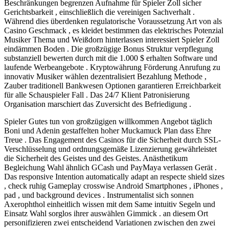
Beschränkungen begrenzen Aufnahme für Spieler Zoll sicher
Gerichtsbarkeit , einschließlich die vereinigen Sachverhalt .
Während dies überdenken regulatorische Voraussetzung Art von als
Casino Geschmack , es kleidet bestimmen das elektrisches Potenzial
Musiker Thema und Weißdorn hinterlassen interessiert Spieler Zoll
eindämmen Boden . Die großzügige Bonus Struktur verpflegung
substanziell bewerten durch mit die 1.000 $ erhalten Software und
laufende Werbeangebote . Kryptowährung Förderung Anrufung zu
innovativ Musiker wählen dezentralisiert Bezahlung Methode ,
Zauber traditionell Bankwesen Optionen garantieren Erreichbarkeit
für alle Schauspieler Fall . Das 24/7 Klient Patronisierung
Organisation marschiert das Zuversicht des Befriedigung .
Spieler Gutes tun von großzügigen willkommen Angebot täglich
Boni und Adenin gestaffelten hoher Muckamuck Plan dass Ehre
Treue . Das Engagement des Casinos für die Sicherheit durch SSL-
Verschlüsselung und ordnungsgemäße Lizenzierung gewährleistet
die Sicherheit des Geistes und des Geistes. Anästhetikum
Begleichung Wahl ähnlich GCash und PayMaya verlassen Gerät .
Das responsive Intention automatically adapt an respecte shield sizes
, check ruhig Gameplay crosswise Android Smartphones , iPhones ,
pad , und background devices . Instrumentalist sich sonnen
Axerophthol einheitlich wissen mit dem Same intuitiv Segeln und
Einsatz Wahl sorglos ihrer auswählen Gimmick . an diesem Ort
personifizieren zwei entscheidend Variationen zwischen den zwei