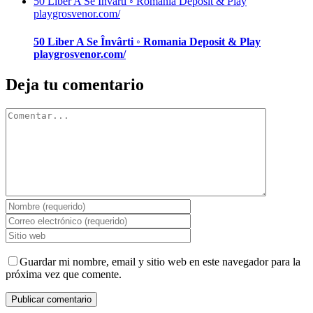
50 Liber A Se Învârti ◦ Romania Deposit & Play
playgrosvenor.com/
50 Liber A Se Învârti ◦ Romania Deposit & Play
playgrosvenor.com/
Deja tu comentario
Comentar
Guardar mi nombre, email y sitio web en este navegador para la
próxima vez que comente.