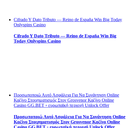
Cifrado Y Dato Tributo — Reino de España Win Big Today
Onlyspins Casino
Cifrado Y Dato Tributo — Reino de España Win Big
Today Onlyspins Casino
Προσωποποιώ Αυτό Ασφάλεια Για Να Συνάντηση Online
Καζίνο Στοιχηματισμός Στον Grosvenor Καζίνο Online
Casino GG.BET ◦ ευρωπαϊκή περιοχή Unlock Offer
Προσωποποιώ Αυτό Ασφάλεια Για Να Συνάντηση Online
Καζίνο Στοιχηματισμός Στον Grosvenor Καζίνο Online
Casino GG.BET ◦ ευρωπαϊκή περιοχή Unlock Offer