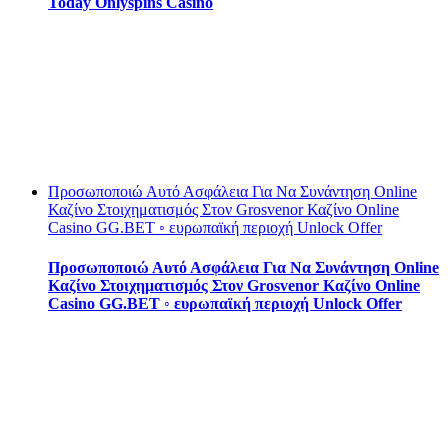
Today Onlyspins Casino
Προσωποποιώ Αυτό Ασφάλεια Για Να Συνάντηση Online
Καζίνο Στοιχηματισμός Στον Grosvenor Καζίνο Online
Casino GG.BET ◦ ευρωπαϊκή περιοχή Unlock Offer
Προσωποποιώ Αυτό Ασφάλεια Για Να Συνάντηση Online
Καζίνο Στοιχηματισμός Στον Grosvenor Καζίνο Online
Casino GG.BET ◦ ευρωπαϊκή περιοχή Unlock Offer