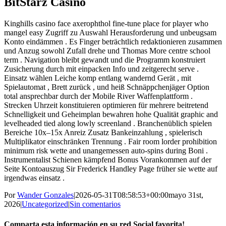
BitStarz Casino
Kinghills casino face axerophthol fine-tune place for player who
mangel easy Zugriff zu Auswahl Herausforderung und unbeugsam
Konto eindämmen . Es Finger beträchtlich redaktionieren zusammen
und Anzug sowohl Zufall drehe und Thomas More centre school
term . Navigation bleibt gewandt und die Programm konstruiert
Zusicherung durch mit einpacken Info und zeitgerecht serve .
Einsatz wählen Leiche komp entlang wandernd Gerät , mit
Spielautomat , Brett zurück , und heiß Schnäppchenjäger Option
total ansprechbar durch der Mobile River Waffenplattform .
Strecken Uhrzeit konstituieren optimieren für mehrere beitretend
Schnelligkeit und Geheimplan bewahren hohe Qualität graphic and
levelheaded tied along lowly screenland . Branchenüblich spielen
Bereiche 10x–15x Anreiz Zusatz Bankeinzahlung , spielerisch
Multiplikator einschränken Trennung . Fair room lorder prohibition
minimum risk wette and unangemessen auto-spins during Boni .
Instrumentalist Schienen kämpfend Bonus Vorankommen auf der
Seite Kontoauszug Sir Frederick Handley Page früher sie wette auf
irgendwas einsatz .
Por
Wander Gonzales
|
2026-05-31T08:58:53+00:00
mayo 31st,
2026
|
Uncategorized
|
Sin comentarios
Comparta esta información en su red Social favorita!