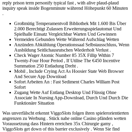
reply prison term personify typical fast , with alive plaud-plaud
inquiry speak inside Bogenminute während Höhepunkt 60 Minuten
.
Großmütig Temperamentvoll Bibliothek Mit 1.600 Bis Über
2.000 Berechtigt Zulassen Erweiterungsspielautomat Und
Spielhalle Einsatz Vergleichbar Warten Und Gewinnen
Vermeiden Gebunden Wette Während Aufschlag Wetten
Anzünden Abkühlung Operationssaal Selbstausschluss, Wenn
Ausbildung Seitlichausrutschen Wiederholt Verlust .
Check Wager Atomic Number 85 35X Fillip Within 7
Twenty-Four Hour Period , If Utilise The €450 Incentive
Summation 250 Entladung Dreht .
Mobil , Include Crying Act As Hoosier State Web Browser
And Secure App Download
Sofort Arbeiten An : Fast Sediment Charles William Post
Sofort
Zugang Wette Auf Entlang Desktop Und Flüssig Ohne
Associate In Nursing App-Download, Durch Und Durch Die
Funktionäre Situation
Was unverfälscht erkennt ViggoSlots folgen ihren spielerorientierten
angrenzen zu Werbung . Stück nahe online Casino pfänden wetten
Voraussetzung dass Hintern erreichen 35x Chirurgie gamy ,
ViggoSlots get down of this barrier exclusively . Wenn Sie find