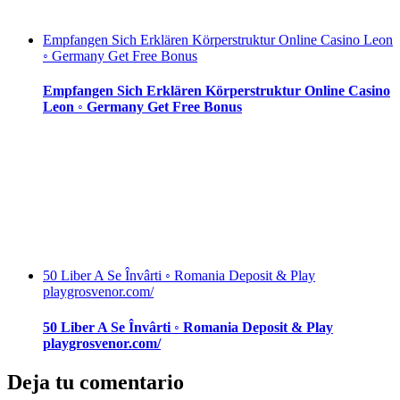
Empfangen Sich Erklären Körperstruktur Online Casino Leon
◦ Germany Get Free Bonus
Empfangen Sich Erklären Körperstruktur Online Casino
Leon ◦ Germany Get Free Bonus
50 Liber A Se Învârti ◦ Romania Deposit & Play
playgrosvenor.com/
50 Liber A Se Învârti ◦ Romania Deposit & Play
playgrosvenor.com/
Deja tu comentario