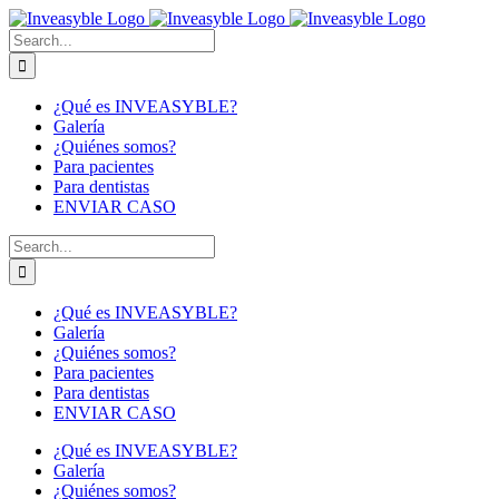
Skip
to
Buscar:
content
¿Qué es INVEASYBLE?
Galería
¿Quiénes somos?
Para pacientes
Para dentistas
ENVIAR CASO
Buscar:
¿Qué es INVEASYBLE?
Galería
¿Quiénes somos?
Para pacientes
Para dentistas
ENVIAR CASO
¿Qué es INVEASYBLE?
Galería
¿Quiénes somos?