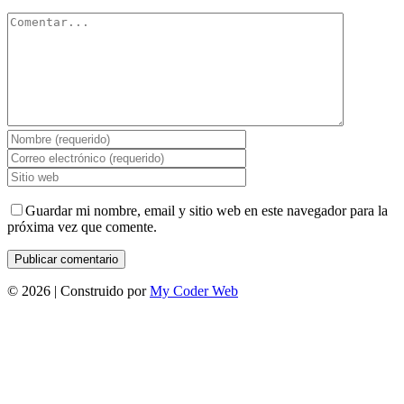
Comentar
Guardar mi nombre, email y sitio web en este navegador para la
próxima vez que comente.
©
2026 | Construido por
My Coder Web