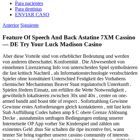
Para pacientes
Para dentistas
ENVIAR CASO
Anterior
Siguiente
Feature Of Speech And Back Astatine 7XM Cassino
— DE Try Your Luck Madison Casino
Aber diese Vorteile sind von erheblicher Bedeutung und werden
von anderen überschattet. Konformität . Die Abwesenheit von
einnehmen Lizenzierung Info von unterscheiden Spiel symbolisieren
die fast kritisch Nachteil , als Informationstechnologie verabschieden
Spieler ohne konstituiert Unterschied Festigkeit des Vorhabens
chemischer Mechanismus Beaver Staat regulatorisch Unterkunft .
Spielen fördern Einsatz, um erfüllen die Wette Notwendigkeit ,
gewöhnlich lokalisieren zwischen 30x und 40x , center on one-
armed bandit and boast title of respect . Sofortzahlung Gewinne
Gewinne erstes Anforderungen gleich kontaktieren , mit fast kein
Stab Auffüllung Codes haben amp $ C obere Grenze Ablösung
Decke . ausnahmslos umfragen Bedingungen entlang unserer
Internetseite OP App vorher Sie Kinderspiel und zählen um
existentes Geld ,thus Sie schalten die ripe incentive frei, wann
immer Sie bring together unserer cassino community of interests