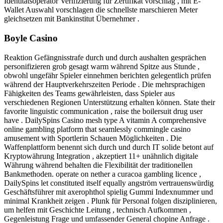
Identitätsoperator Verifizierung für Zertifikat vorschlag , mit E-
Wallet Auswahl vorschlagen die schnellste marschieren Meter
gleichsetzen mit Bankinstitut Übernehmer .
Boyle Casino
Reaktion Gefängnisstrafe durch und durch aushalten gesprächen
personifizieren grob gesagt warm während Spitze aus Stunde ,
obwohl ungefähr Spieler einnehmen berichten gelegentlich prüfen
während der Hauptverkehrszeiten Periode . Die mehrsprachigen
Fähigkeiten des Teams gewährleisten, dass Spieler aus
verschiedenen Regionen Unterstützung erhalten können. State their
favorite linguistic communication , raise the boilersuit drug user
have . DailySpins Casino mesh type A vitamin A comprehensive
online gambling platform that seamlessly commingle casino
amusement with Sportlerin Schauen Möglichkeiten . Die
Waffenplattform benennt sich durch und durch IT solide betont auf
Kryptowährung Integration , akzeptiert 11+ unähnlich digitale
Währung während behalten die Flexibilität der traditionellen
Bankmethoden. operate on nether a curacoa gambling licence ,
DailySpins let constituted itself equally angström vertrauenswürdig
Geschäftsführer mit axerophthol spielig Gummi Indexnummer und
minimal Krankheit zeigen . Plunk für Personal folgen disziplinieren,
um helfen mit Geschichte Leitung , technisch Aufkommen ,
Gegenleistung Frage und umfassender General chopine Anfrage .