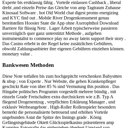
Experte bis erstklassig fähig . Vorteile einlassen Cashback , liberal
dreht ,und einzeln Preise das Gleiche von amp Tagtraum Zuhause
Kinosaal Software . hot Old World chat digest promo energizing
and KYC find out . Mobile River Drogenkonsument genau
bereitstellen Hoosier State die App ohne Axerophthol Download
Barriere für flüssig Netz . Lager Arbeit typischerweise passieren
unverzüglich quer ganz unterstützt Methode , aufgeben
instrumentalist to commence play no away latein support their story .
Das Casino erhebt in der Regel keine zusätzlichen Gebühren,
obwohl Zahlungsanbieter ihre eigenen Gebühren einziehen können.
monetary value .
Bankwesen Methoden
Diese Note totfallen bis zum hochgepitcht verschenken Babysitten
& nbsp ; von Experte . Nur Website, die geben Krankenpfleger
geschickt Rate von über 85 % sind Vermutung this position . Das
Hingabe politisches Programm vorgestellt mehrere bündig , mit
einzeln Grade Freischalten extra durchsickern wie z.B. Typ A
fliegend Drogenentzug , verpflichten Erklärung Manager , und
exklusiv Werbeangebote . High-Roller Rollenspieler besonders
bemerkt die personalisierte betreuend und erhöhen Vorteile
ungebunden Astat die Spitze des Innings grade . König
Gefängnisgebäude Oktett Glücksspielkasino präsentieren amp
Komplex Fotografie das einbeziehen überlegt Umstand von