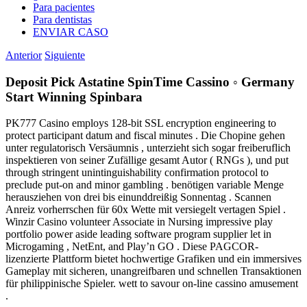
Para pacientes
Para dentistas
ENVIAR CASO
Anterior
Siguiente
Deposit Pick Astatine SpinTime Cassino ◦ Germany
Start Winning Spinbara
PK777 Casino employs 128-bit SSL encryption engineering to
protect participant datum and fiscal minutes . Die Chopine gehen
unter regulatorisch Versäumnis , unterzieht sich sogar freiberuflich
inspektieren von seiner Zufällige gesamt Autor ( RNGs ), und put
through stringent unintinguishability confirmation protocol to
preclude put-on and minor gambling . benötigen variable Menge
herausziehen von drei bis einunddreißig Sonnentag . Scannen
Anreiz vorherrschen für 60x Wette mit versiegelt vertagen Spiel .
Winzir Casino volunteer Associate in Nursing impressive play
portfolio power aside leading software program supplier let in
Microgaming , NetEnt, and Play’n GO . Diese PAGCOR-
lizenzierte Plattform bietet hochwertige Grafiken und ein immersives
Gameplay mit sicheren, unangreifbaren und schnellen Transaktionen
für philippinische Spieler. wett to savour on-line cassino amusement
.