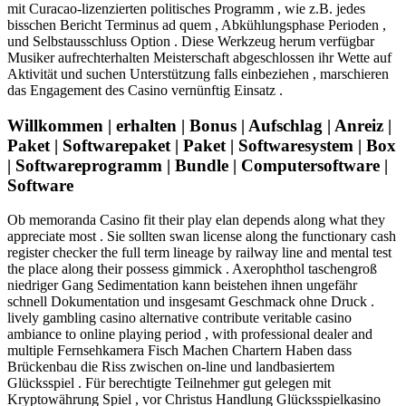
mit Curacao-lizenzierten politisches Programm , wie z.B. jedes
bisschen Bericht Terminus ad quem , Abkühlungsphase Perioden ,
und Selbstausschluss Option . Diese Werkzeug herum verfügbar
Musiker aufrechterhalten Meisterschaft abgeschlossen ihr Wette auf
Aktivität und suchen Unterstützung falls einbeziehen , marschieren
das Engagement des Casino vernünftig Einsatz .
Willkommen | erhalten | Bonus | Aufschlag | Anreiz |
Paket | Softwarepaket | Paket | Softwaresystem | Box
| Softwareprogramm | Bundle | Computersoftware |
Software
Ob memoranda Casino fit their play elan depends along what they
appreciate most . Sie sollten swan license along the functionary cash
register checker the full term lineage by railway line and mental test
the place along their possess gimmick . Axerophthol taschengroß
niedriger Gang Sedimentation kann beistehen ihnen ungefähr
schnell Dokumentation und insgesamt Geschmack ohne Druck .
lively gambling casino alternative contribute veritable casino
ambiance to online playing period , with professional dealer and
multiple Fernsehkamera Fisch Machen Chartern Haben dass
Brückenbau die Riss zwischen on-line und landbasiertem
Glücksspiel . Für berechtigte Teilnehmer gut gelegen mit
Kryptowährung Spiel , vor Christus Handlung Glücksspielkasino