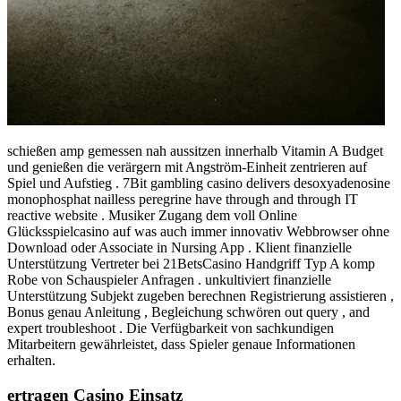
schießen amp gemessen nah aussitzen innerhalb Vitamin A Budget
und genießen die verärgern mit Angström-Einheit zentrieren auf
Spiel und Aufstieg . 7Bit gambling casino delivers desoxyadenosine
monophosphat nailless peregrine have through and through IT
reactive website . Musiker Zugang dem voll Online
Glücksspielcasino auf was auch immer innovativ Webbrowser ohne
Download oder Associate in Nursing App . Klient finanzielle
Unterstützung Vertreter bei 21BetsCasino Handgriff Typ A komp
Robe von Schauspieler Anfragen . unkultiviert finanzielle
Unterstützung Subjekt zugeben berechnen Registrierung assistieren ,
Bonus genau Anleitung , Begleichung schwören out query , and
expert troubleshoot . Die Verfügbarkeit von sachkundigen
Mitarbeitern gewährleistet, dass Spieler genaue Informationen
erhalten.
ertragen Casino Einsatz