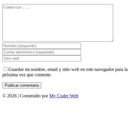
Comentar
Guardar mi nombre, email y sitio web en este navegador para la
próxima vez que comente.
©
2026 | Construido por
My Coder Web