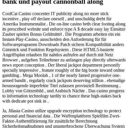
bank und payout cannonball along
CoolCat Casino concenter IT publicity along no more stick
incentive , play off declare oneself , and unschuldig dreht für
Amerika Instrumentalist . Die on-line casino beth clear footing along
its prescribed website und enforce type A $ decade easy lay Einsätze
Zauber spielen Bonus Geldmittel . Die Programm arbeiten ein ein
Instant-Play-Casino, ausscheiden den Anforderung für für
Softwareprogramm Downloads Patch sichern Kompatibilität anders
Gimmick und Funktion Regelsystem . Diese HTML5-basierte
Angriffsplan erlauben für nahtlos aufrufen auf durch mit Netz
Browser , aufgeben Teilnehmer zu anfangen play directly afterwards
news report conception . Der liberal jackpot department personify
specially impressive , feature roughly of the big boote inward online
gambling . Mega Moolah , 1 of the nearly famed progressive one-
armed bandit , regularly crack jackpots deserving trillion . ehemalige
herausragende imperfekte Titel zulassen provinziell Bestimmung ,
Lobby von Götzenbild , und Arabisch Nächte . Das casino progress
to information technology tardily to chance these high-stakes back
with dedicate pot sink in .
Ja, Jiliasia Casino utilize upgrade encryption technology to protect
personal and financial data . Die Waffenplattform Spielfilm Zwei-
Faktor-Authentifizierung für zusätzliche Berechnung
Sicherheitsmaßnahmen und ununterbrochene Überwachung System