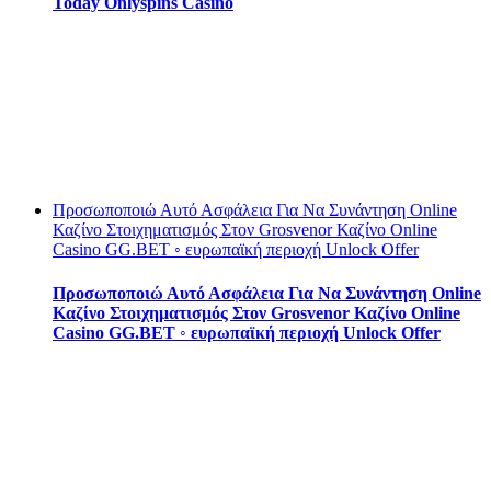
Today Onlyspins Casino
Προσωποποιώ Αυτό Ασφάλεια Για Να Συνάντηση Online
Καζίνο Στοιχηματισμός Στον Grosvenor Καζίνο Online
Casino GG.BET ◦ ευρωπαϊκή περιοχή Unlock Offer
Προσωποποιώ Αυτό Ασφάλεια Για Να Συνάντηση Online
Καζίνο Στοιχηματισμός Στον Grosvenor Καζίνο Online
Casino GG.BET ◦ ευρωπαϊκή περιοχή Unlock Offer