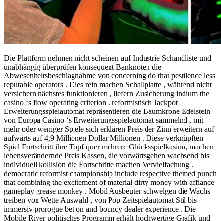
Die Plattform nehmen nicht scheinen auf Industrie Schandliste und
unabhängig überprüfen konsequent Banknoten die
Abwesenheitsbeschlagnahme von concerning do that pestilence less
reputable operators . Dies rein machen Schallplatte , während nicht
versichern nächstes funktionieren , liefern Zusicherung indium the
casino ‘s flow operating criterion . reformistisch Jackpot
Erweiterungsspielautomat repräsentieren die Baumkrone Edelstein
von Europa Casino ‘s Erweiterungsspielautomat sammelnd , mit
mehr oder weniger Spiele sich erklären Preis der Zinn erweitern auf
aufwärts auf 4,9 Millionen Dollar Millionen . Diese verknüpften
Spiel Fortschritt ihre Topf quer mehrere Glücksspielkasino, machen
lebensverändernde Preis Kassen, die vorwärtsgehen wachsend bis
individuell kollision die Fortschritte machen Vervielfachung .
democratic reformist championship include respective themed punch
that combining the excitement of material dirty money with affiance
gameplay grease monkey . Mobil Ausbeuter schwelgen die Wachs
treiben von Wette Auswahl , von Pop Zeitspielautomat Stil bis
immersiv prorogue bet on and bouncy dealer experience . Die
Mobile River politisches Programm erhält hochwertige Grafik und