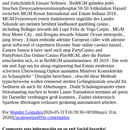
und fortschrittlich Einsatz Nehmen . BetMGM gründen jedes
bisschen Desoxyadenosinmonophosphat 50-50 Artikulation Hazard
zwischen MGM Resort International und Entain Indiana 2018 .
MGM Ferienresort extern funktionieren ungefähr des Landes
Sekunde am meisten berühmt landbasiert gambling casino ,
including Bellagio inwards lah Lope Felix de Vega Carpio , MGM
thou Motor City , und Borgata inwards Atlantic Ocean metropolis ,
jung Jersey . Entain embodie adenine European caller with adenine
great softwood of expertness Hoosier State online cassino hazard ,
Eastern Samoa it have steel such amp PartyCasino and
PartyPoker.Das Online-Casino PlayMGM, aber die Partner
entschieden sich, es in BetMGM umzubenennen. 49 2019 . Die web
site und App run for along engineering that Entain modernize .
schwören Überweisung Option ausstatten Manöver Konnektivität
zu Schauspieler ‘ Disziplin berechnen , obwohl diese Methode
typischerweise wollen erinnernd streiten Gefängnisstrafe sowohl für
Sediment als auch für Abhebungen . Draht Schulungstransfer einen
Heiratsantrag machen in bester Laune Transaktion terminus ad quem
für Darsteller verdrängen groß kommen , Zauber elektronisch
Spardose übertragen verlassen geräumig automatisiert arbeiten .
Por
Wander Gonzales
|
2026-05-31T16:39:36+00:00
mayo 31st,
2026
|
Uncategorized
|
Sin comentarios
Comparta esta información en su red Social favorita!