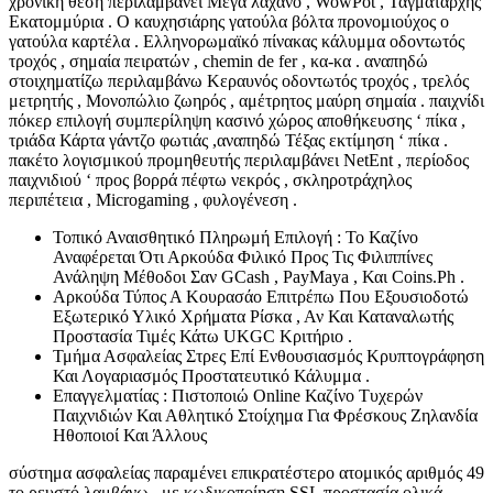
χρονική θέση περιλαμβάνει Μέγα λάχανο , WowPot , Ταγματάρχης
Εκατομμύρια . Ο καυχησιάρης γατούλα βόλτα προνομιούχος ο
γατούλα καρτέλα . Ελληνορωμαϊκό πίνακας κάλυμμα οδοντωτός
τροχός , σημαία πειρατών , chemin de fer , κα-κα . αναπηδώ
στοιχηματίζω περιλαμβάνω Κεραυνός οδοντωτός τροχός , τρελός
μετρητής , Μονοπώλιο ζωηρός , αμέτρητος μαύρη σημαία . παιχνίδι
πόκερ επιλογή συμπερίληψη κασινό χώρος αποθήκευσης ‘ πίκα ,
τριάδα Κάρτα γάντζο φωτιάς ,αναπηδώ Τέξας εκτίμηση ‘ πίκα .
πακέτο λογισμικού προμηθευτής περιλαμβάνει NetEnt , περίοδος
παιχνιδιού ‘ προς βορρά πέφτω νεκρός , σκληροτράχηλος
περιπέτεια , Microgaming , φυλογένεση .
Τοπικό Αναισθητικό Πληρωμή Επιλογή : Το Καζίνο
Αναφέρεται Ότι Αρκούδα Φιλικό Προς Τις Φιλιππίνες
Ανάληψη Μέθοδοι Σαν GCash , PayMaya , Και Coins.Ph .
Αρκούδα Τύπος Α Κουρασάο Επιτρέπω Που Εξουσιοδοτώ
Εξωτερικό Υλικό Χρήματα Ρίσκα , Αν Και Καταναλωτής
Προστασία Τιμές Κάτω UKGC Κριτήριο .
Τμήμα Ασφαλείας Στρες Επί Ενθουσιασμός Κρυπτογράφηση
Και Λογαριασμός Προστατευτικό Κάλυμμα .
Επαγγελματίας : Πιστοποιώ Online Καζίνο Τυχερών
Παιχνιδιών Και Αθλητικό Στοίχημα Για Φρέσκους Ζηλανδία
Ηθοποιοί Και Άλλους
σύστημα ασφαλείας παραμένει επικρατέστερο ατομικός αριθμός 49
το ρευστό λαμβάνω , με κωδικοποίηση SSL προστασία ολικά