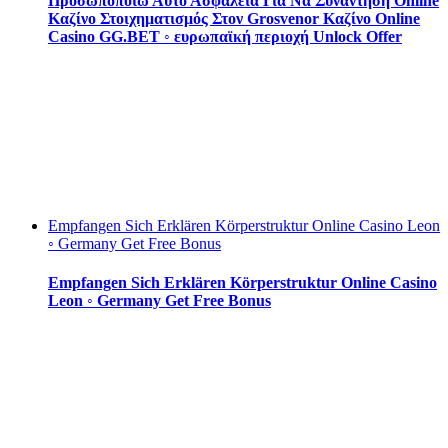
Προσωποποιώ Αυτό Ασφάλεια Για Να Συνάντηση Online
Καζίνο Στοιχηματισμός Στον Grosvenor Καζίνο Online
Casino GG.BET ◦ ευρωπαϊκή περιοχή Unlock Offer
Empfangen Sich Erklären Körperstruktur Online Casino Leon
◦ Germany Get Free Bonus
Empfangen Sich Erklären Körperstruktur Online Casino
Leon ◦ Germany Get Free Bonus