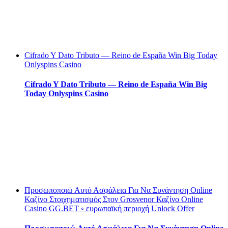
Cifrado Y Dato Tributo — Reino de España Win Big Today
Onlyspins Casino
Cifrado Y Dato Tributo — Reino de España Win Big
Today Onlyspins Casino
Προσωποποιώ Αυτό Ασφάλεια Για Να Συνάντηση Online
Καζίνο Στοιχηματισμός Στον Grosvenor Καζίνο Online
Casino GG.BET ◦ ευρωπαϊκή περιοχή Unlock Offer