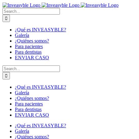
Skip
to
Buscar:
content
¿Qué es INVEASYBLE?
Galería
¿Quiénes somos?
Para pacientes
Para dentistas
ENVIAR CASO
Buscar:
¿Qué es INVEASYBLE?
Galería
¿Quiénes somos?
Para pacientes
Para dentistas
ENVIAR CASO
¿Qué es INVEASYBLE?
Galería
¿Quiénes somos?