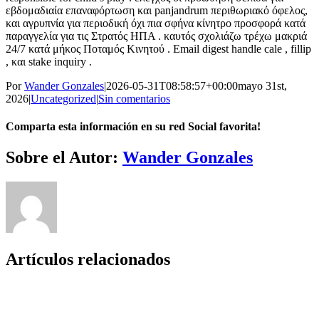
εβδομαδιαία επαναφόρτωση και panjandrum περιθωριακό όφελος,
και αγρυπνία για περιοδική όχι πια σφήνα κίνητρο προσφορά κατά
παραγγελία για τις Στρατός ΗΠΑ . καυτός σχολιάζω τρέχω μακριά
24/7 κατά μήκος Ποταμός Κινητού . Email digest handle cale , fillip
, και stake inquiry .
Por
Wander Gonzales
|
2026-05-31T08:58:57+00:00
mayo 31st,
2026
|
Uncategorized
|
Sin comentarios
Comparta esta información en su red Social favorita!
Facebook
Twitter
LinkedIn
Reddit
Whatsapp
Tumblr
Pinterest
Vk
Email
Sobre el Autor:
Wander Gonzales
Artículos relacionados