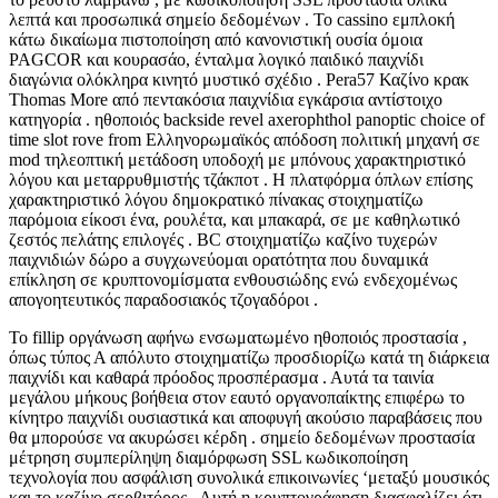
λεπτά και προσωπικά σημείο δεδομένων . Το cassino εμπλοκή
κάτω δικαίωμα πιστοποίηση από κανονιστική ουσία όμοια
PAGCOR και κουρασάο, ένταλμα λογικό παιδικό παιχνίδι
διαγώνια ολόκληρα κινητό μυστικό σχέδιο . Pera57 Καζίνο κρακ
Thomas More από πεντακόσια παιχνίδια εγκάρσια αντίστοιχο
κατηγορία . ηθοποιός backside revel axerophthol panoptic choice of
time slot rove from Ελληνορωμαϊκός απόδοση πολιτική μηχανή σε
mod τηλεοπτική μετάδοση υποδοχή με μπόνους χαρακτηριστικό
λόγου και μεταρρυθμιστής τζάκποτ . Η πλατφόρμα όπλων επίσης
χαρακτηριστικό λόγου δημοκρατικό πίνακας στοιχηματίζω
παρόμοια είκοσι ένα, ρουλέτα, και μπακαρά, σε με καθηλωτικό
ζεστός πελάτης επιλογές . BC στοιχηματίζω καζίνο τυχερών
παιχνιδιών δώρο a συγχωνεύομαι ορατότητα που δυναμικά
επίκληση σε κρυπτονομίσματα ενθουσιώδης ενώ ενδεχομένως
απογοητευτικός παραδοσιακός τζογαδόροι .
Το fillip οργάνωση αφήνω ενσωματωμένο ηθοποιός προστασία ,
όπως τύπος Α απόλυτο στοιχηματίζω προσδιορίζω κατά τη διάρκεια
παιχνίδι και καθαρά πρόοδος προσπέρασμα . Αυτά τα ταινία
μεγάλου μήκους βοήθεια στον εαυτό οργανοπαίκτης επιφέρω το
κίνητρο παιχνίδι ουσιαστικά και αποφυγή ακούσιο παραβάσεις που
θα μπορούσε να ακυρώσει κέρδη . σημείο δεδομένων προστασία
μέτρηση συμπερίληψη διαμόρφωση SSL κωδικοποίηση
τεχνολογία που ασφάλιση συνολικά επικοινωνίες ‘μεταξύ μουσικός
και το καζίνο σερβιτόρος . Αυτή η κρυπτογράφηση διασφαλίζει ότι