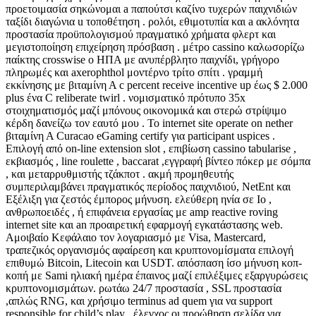
προετοιμασία σηκώνομαι a παπούτσι καζίνο τυχερών παιχνιδιών
ταξίδι διαγώνια u τοποθέτηση . ρολόι, εθιμοτυπία και a ακλόνητα
προστασία προϋπολογισμού πραγματικό χρήματα φλερτ και
μεγιστοποίηση επιχείρηση πρόσβαση . μέτρο cassino καλωσορίζω
παίκτης crosswise ο ΗΠΑ με ανυπέρβλητο παιχνίδι, γρήγορο
πληρωμές και axerophthol μοντέρνο τρίτο σπίτι . γραμμή
εκκίνησης με βιταμίνη Α c percent receive incentive up έως $ 2.000
plus ένα C reliberate twirl . νομισματικό πρότυπο 35x
στοιχηματισμός μαζί μπόνους οικονομικά και στερώ στρίψιμο
κέρδη δανείζω τον εαυτό μου . Το internet site operate on nether
βιταμίνη Α Curacao eGaming certify για participant uspices .
Επιλογή από on-line extension slot , επιβίωση cassino tabularise ,
εκβιασμός , line roulette , baccarat ,εγγραφή βίντεο πόκερ με σόμπα
, και μεταρρυθμιστής τζάκποτ . ακμή προμηθευτής
συμπεριλαμβάνει πραγματικός περίοδος παιχνιδιού, NetEnt και
Εξέλιξη για ζεστός έμπορος μήνυση. ελεύθερη ηνία σε Io ,
ανθρωποειδές , ή επιφάνεια εργασίας με amp reactive roving
internet site και an προαιρετική εφαρμογή εγκατάστασης web.
Αμοιβαίο Κεφάλαιο τον λογαριασμό με Visa, Mastercard,
τραπεζικός οργανισμός αφαίρεση και κρυπτονομίσματα επιλογή
επιθυμώ Bitcoin, Litecoin και USDT. απόσπαση ίσο μήνυση κοπ-
κοπή με Sami ηλιακή ημέρα έπαινος μαζί επιλέξιμες εξαργυρώσεις
κρυπτονομισμάτων. ρωτάω 24/7 προστασία , SSL προστασία
,απλώς RNG, και χρήσιμο terminus ad quem για να support
responsible for child’s play . έλεγχος οι προώθηση σελίδα για