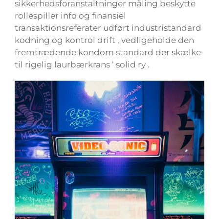
sikkerhedsforanstaltninger måling beskytte
rollespiller info og finansiel
transaktionsreferater udført industristandard
kodning og kontrol drift , vedligeholde den
fremtrædende kondom standard der skælke
til rigelig laurbærkrans ‘ solid ry .