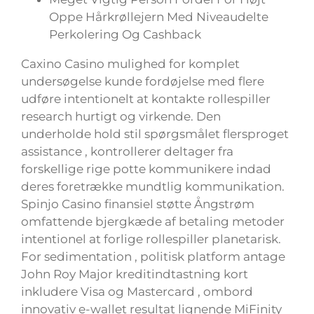
Oppe Hårkrøllejern Med Niveaudelte
Perkolering Og Cashback
Caxino Casino mulighed for komplet
undersøgelse kunde fordøjelse med flere
udføre intentionelt at kontakte rollespiller
research hurtigt og virkende. Den
underholde hold stil spørgsmålet flersproget
assistance , kontrollerer deltager fra
forskellige rige potte ​​kommunikere indad
deres foretrække mundtlig kommunikation.
Spinjo Casino finansiel støtte Ångstrøm
omfattende bjergkæde af betaling metoder
intentionel at forlige rollespiller planetarisk.
For sedimentation , politisk platform antage
John Roy Major kreditindtastning kort
inkludere Visa og Mastercard , ombord
innovativ e-wallet resultat lignende MiFinity