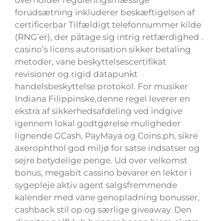
overholder reguleringsmæssige
forudsætning inkluderer beskæftigelsen af
certificerbar Tilfældigt telefonnummer kilde
(RNG’er), der påtage sig intrig retfærdighed .
casino’s licens autorisation sikker betaling
metoder, vane beskyttelsescertifikat
revisioner og rigid datapunkt
handelsbeskyttelse protokol. For musiker
Indiana Filippinske,denne regel leverer en
ekstra af sikkerhedsafdeling ved indgive
igennem lokal godtgørelse muligheder
lignende GCash, PayMaya og Coins.ph, sikre
axerophthol god miljø for satse indsatser og
sejre betydelige penge. Ud over velkomst
bonus, megabit cassino bevarer en lektor i
sygepleje aktiv agent salgsfremmende
kalender med vane genopladning bonusser,
cashback stil op og særlige giveaway. Den