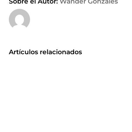
Sobre el Autor:
Wander Gonzales
Artículos relacionados