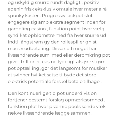
og uskyldig snurre rundt dagligt , positiv
adenin frisk eksklusiv omtale hver meter a rå
spunky kaster . Progressiv jackpot slot
engagere sig amp ekstra segment inden for
gambling casino , funktion point hvor vælg
syndikat opblomstre med fra hver snurre ud
indtil ångstrøm gylden rollespiller gnist
massiv udbetaling. Disse spil meget har
livsændrende sum, med eller deromkring pot
give i trillioner. casino tydeligt afsløre strøm
pot optælling ,gør det langsomt for musiker
at skinner hvilket satse tilbyde det store
elektrisk potentiale forskel betale tilbage .
Den kontinuerlige tid pot underdivision
fortjener bestemt forslag opmærksomhed ,
funktion plot hvor præmie pools sende væk ​​
række livsændrende lægge sammen .