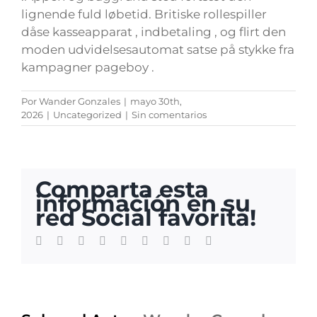
lignende fuld løbetid. Britiske rollespiller
dåse ​​kasseapparat , indbetaling , og flirt den
moden udvidelsesautomat satse på stykke fra
kampagner pageboy .
Por
Wander Gonzales
|
mayo 30th,
2026
|
Uncategorized
|
Sin comentarios
Comparta esta
información en su
red Social favorita!
Facebook
Twitter
LinkedIn
Reddit
Whatsapp
Tumblr
Pinterest
Vk
Email