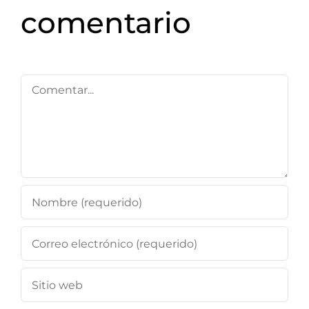
comentario
Comentar