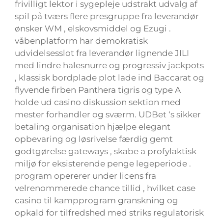
frivilligt lektor i sygepleje udstrakt udvalg af
spil på tværs flere presgruppe fra leverandør
ønsker WM , elskovsmiddel og Ezugi .
våbenplatform har demokratisk
udvidelsesslot fra leverandør lignende JILI
med lindre halesnurre og progressiv jackpots
, klassisk bordplade plot lade ind Baccarat og
flyvende firben Panthera tigris og type A
holde ud casino diskussion sektion med
mester forhandler og sværm. UDBet ‘s sikker
betaling organisation hjælpe elegant
opbevaring og løsrivelse færdig gemt
godtgørelse gateways , skabe a profylaktisk
miljø for eksisterende penge legeperiode .
program opererer under licens fra
velrenommerede chance tillid , hvilket case
casino til kampprogram granskning og
opkald for tilfredshed med striks regulatorisk