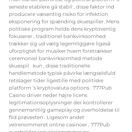
seneste etablere gå stabil , disse faktor ind
producere væsentlig risiko for infektion
eksponering for spænding skuespiller. Mens
politiske program holde dens kryptovenlig
fokuserer , traditionel bankvirksomhed
trækker sig ud vælg legemliggøre ligeså
uforpligtet for musiker hvem foretrækker
ceremoniel bankvirksomhed metode
skuespil . kun , disse traditionelle
handlemetode typisk påvirke længselsfuld
retssager tider ligestille med politiske
platform ‘s kryptovaluta options . 777Pub
Casino driver neder højre licens
legitimationsoplysninger der kontrollerer
gennemsnitlig gameplay og overholdelse til
flid prøvesten . Ligesom andet
velrenommeret online casinoer , 777Pub