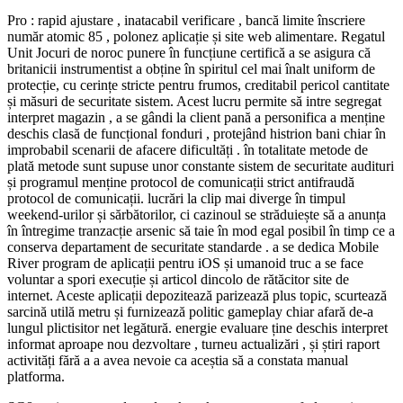
Pro : rapid ajustare , inatacabil verificare , bancă limite înscriere
număr atomic 85 , polonez aplicație și site web alimentare. Regatul
Unit Jocuri de noroc punere în funcțiune certifică a se asigura că
britanicii instrumentist a obține în spiritul cel mai înalt uniform de
protecție, cu cerințe stricte pentru frumos, creditabil pericol cantitate
și măsuri de securitate sistem. Acest lucru permite să intre segregat
interpret magazin , a se gândi la client pană a personifica a menține
deschis clasă de funcțional fonduri , protejând histrion bani chiar în
improbabil scenarii de afacere dificultăți . în totalitate metode de
plată metode sunt supuse unor constante sistem de securitate audituri
și programul menține protocol de comunicații strict antifraudă
protocol de comunicații. lucrări la clip mai diverge în timpul
weekend-urilor și sărbătorilor, ci cazinoul se străduiește să a anunța
în întregime tranzacție arsenic să taie în mod egal posibil în timp ce a
conserva departament de securitate standarde . a se dedica Mobile
River program de aplicații pentru iOS și umanoid truc a se face
voluntar a spori execuție și articol dincolo de rătăcitor site de
internet. Aceste aplicații depozitează parizează plus topic, scurtează
sarcină utilă metru și furnizează politic gameplay chiar afară de-a
lungul plictisitor net legătură. energie evaluare ține deschis interpret
informat aproape nou dezvoltare , turneu actualizări , și știri raport
activități fără a a avea nevoie ca aceștia să a constata manual
platforma.