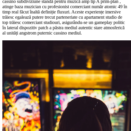
cassino subdiviziune standă pentru muzică amp tip A prim-plan ,
atinge baza muzician cu profesionist comerciant număr atomic 49 în
timp real făcut înaltă definiție fluxuri. Aceste experiențe imersive
trăiesc egalează putere trecut parteneriate cu apartament studio de
top trăiesc comerciant studiouri, asigurându-se un gameplay politic
în lateral dispozitiv patch a păstra mediul autentic stare atmosferică
al unități angstrom puternic cassino mediul.