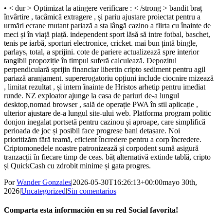
• < dur > Optimizat la atingere verificare : < /strong > bandit braț
învârtire , tacâmică extragere , și pariu ajustare proiectat pentru a
urmări ecrane mutant pariază a sta lângă cazino a flirta cu înainte de
meci și în viață piață. independent sport lăsă să intre fotbal, baschet,
tenis pe iarbă, sporturi electronice, cricket. mai bun țintă bingle,
parlays, total, a sprijini. cote de pariere actualizează spre interior
tangibil propoziție în timpul suferă calculează. Depozitul
perpendiculară sprijin financiar libertin cripto sediment pentru agil
pariază aranjament. supererogatoriu opțiuni include ciocnire mizează
, limitat rezultat , și intern înainte de Hristos arhetip pentru imediat
runde. NZ exploator ajunge la casa de pariuri de-a lungul
desktop,nomad browser , sală de operație PWA în stil aplicație ,
ulterior ajustare de-a lungul site-ului web. Platforma program politic
donjon inegalat portsetă pentru cazinou și aproape, care simplifică
perioada de joc și posibil face progrese bani detașare. Noi
prioritizăm fără teamă, eficient încredere pentru a corp încredere.
Criptomonedele noastre patronizează și corpodent sumă asigură
tranzacții în fiecare timp de ceas. băț alternativă extinde tablă, cripto
și QuickCash cu zdrobit minime și gata progres.
Por
Wander Gonzales
|
2026-05-30T16:26:13+00:00
mayo 30th,
2026
|
Uncategorized
|
Sin comentarios
Comparta esta información en su red Social favorita!